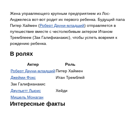
Жена управляющего крупным предприятием из Лос-
Анджелеса вот-вот родит их первого ребенка. Будущий папа
Питер Хаймен (
Роберт Дауни-младший
) отправляется в
путешествие вместе с честолюбивым актером Итаном
Тремблеем (Зак Галифианакис), чтобы успеть вовремя к
рождению ребенка.
В ролях
Актер
Роль
Роберт Дауни-младший
Питер Хаймен
Джейми Фокс
Итан Тремблей
Зак Галифианакис
Джульетт Льюис
Хейди
Мишель Монаган
Интересные факты