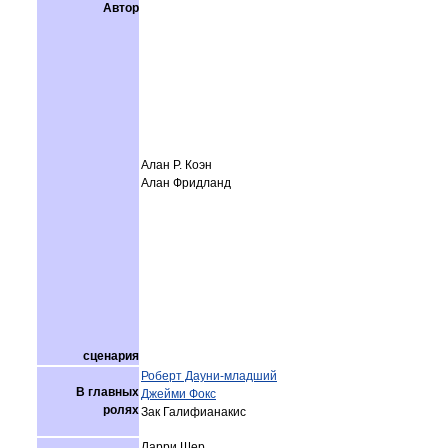
Автор
Алан Р. Коэн
Алан Фридланд
сценария
Роберт Дауни-младший
В главных
Джейми Фокс
ролях
Зак Галифианакис
Ларри Шер