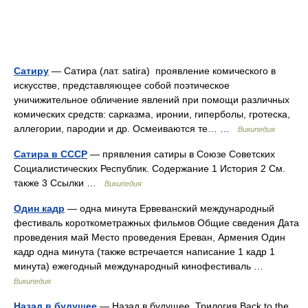
Сатиру
— Сатира (лат. satira) проявление комического в
искусстве, представляющее собой поэтическое
уничижительное обличение явлений при помощи различных
комических средств: сарказма, иронии, гиперболы, гротеска,
аллегории, пародии и др. Осмеиваются те… …
Википедия
Сатира в СССР
— прявления сатиры в Союзе Советских
Социалистических Республик. Содержание 1 История 2 См.
также 3 Ссылки …
Википедия
Один кадр
— одна минута Ервеванский международный
фестиваль короткометражных фильмов Общие сведения Дата
проведения май Место проведения Ереван, Армения Один
кадр одна минута (также встречается написание 1 кадр 1
минута) ежегодный международный кинофестиваль …
Википедия
Назад в будущее
— Назад в будущее. Трилогия Back to the