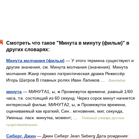
Смотреть что такое "Минута в минуту (фильм)" в
других словарях:
Минута молчания (фильм)
— У этого термина существуют и
другие значения, см. Минута молчания (значения). Минута
молчания Жанр героико патриотическая драма Режиссёр
Игорь Шатров В главных ролях Иван Лапиков …
Википедия
минута
— МИНУТА1, ы, ж Промежуток времени, равный 1/60
часа, т.е. состоящий из 60 секунд. Через сорок минут начнется
интересный фильм. МИНУТА2, ы, ж Промежуток времени,
оцениваемый как краткий; Син.: мгновение, миг, секунда,
Уменьш. ласк. минутка, момент; …
Толковый словарь русских
существительных
Сиберг, Джин
— Джин Сиберг Jean Seberg Дата рождения: