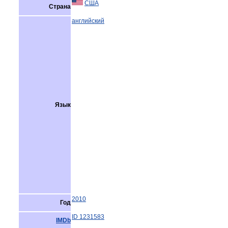
США
Страна
английский
Язык
2010
Год
ID 1231583
IMDb