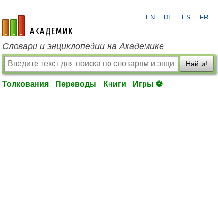
EN
DE
ES
FR
academic.ru
Словари и энциклопедии на Академике
Найти!
Толкования
Переводы
Книги
Игры ⚽