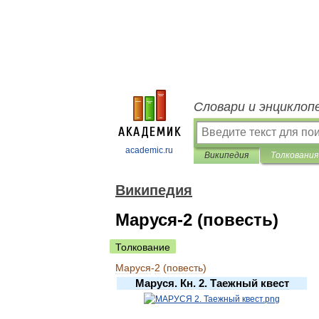
Словари и энциклоп
academic.ru
Википедия
Толкования
Википедия
Маруся-2 (повесть)
Толкование
Маруся
-
2
(
повесть
)
Маруся
.
Кн
.
2
.
Таежный
квест