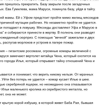
ния
пришлось
прекратить
.
Базу
закрыли
после
загадочных
ых
.
Ева
Гумилева
,
мама
Маруси
,
покинула
базу
,
уйдя
в
тайгу
.
оей
мамы
.
Ей
с
Уфом
предстоит
пройти
мимо
жилищ
мясоедов
причиной
мутации
рабочих
.
Но
незаметно
пройти
не
удается
.
ки
попадают
в
ловушку
.
Мясоеды
доставляют
Уфа
и
Марусю
в
на
"
и
собираются
принести
в
жертву
.
В
полночь
они
разводят
еожиданный
сюрприз
.
С
помощью
"
вечной
"
зажигалки
и
двух
ь
,
распугав
морлоков
и
устроив
в
лагере
пожар
.
ния
–
гигантские
росомахи
,
огромные
комары
величиной
с
аруся
замечают
вертолет
китайца
Чена
,
который
охотится
на
го
города
Илья
,
который
открывает
тайну
отношений
Чена
и
тывается
и
понимает
,
что
верить
никому
нельзя
.
От
мрачных
.
Уйти
без
потерь
не
удается
–
комар
кусает
Илью
в
шею
.
щью
серебряной
ящерки
,
но
неожиданно
она
отказывается
у
Ильи
маленького
кролика
из
серебристого
металла
,
но
ет
,
она
не
может
.
т
крытую
корой
избушку
,
в
которой
живет
Баба
Рая
,
бывшая