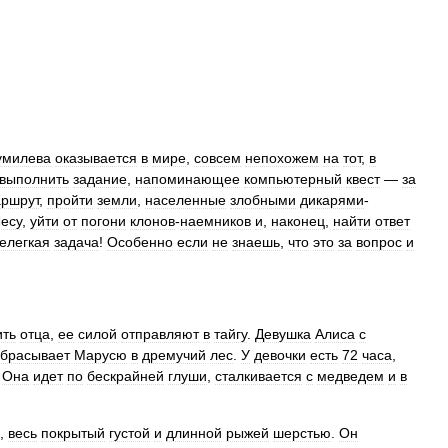
умилева
оказывается
в
мире
,
совсем
непохожем
на
тот
,
в
выполнить
задание
,
напоминающее
компьютерный
квест
—
за
ршрут
,
пройти
земли
,
населенные
злобными
дикарями
-
есу
,
уйти
от
погони
клонов
-
наемников
и
,
наконец
,
найти
ответ
елегкая
задача
!
Особенно
если
не
знаешь
,
что
это
за
вопрос
и
ить
отца
,
ее
силой
отправляют
в
тайгу
.
Девушка
Алиса
с
абрасывает
Марусю
в
дремучий
лес
.
У
девочки
есть
72
часа
,
.
Она
идет
по
бескрайней
глуши
,
сталкивается
с
медведем
и
в
,
весь
покрытый
густой
и
длинной
рыжей
шерстью
.
Он