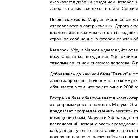
оказывается
добрым
созданием
,
которое
к
лагерь
которых
находился
в
тайге
.
Среди
После
знакомства
Маруся
вместе
со
снеж
отправляются
в
лагерь
ученых
.
Дорога
ока
племени
жестоких
мясоглотов
,
вышедших
странное
сообщение
,
в
котором
ее
отец
о
Казалось
,
Уфу
и
Марусе
удается
уйти
от
м
носу
.
Спрятаться
не
удается
.
Уф
принимае
тяжелым
ранением
снежного
человека
.
С
Добравшись
до
научной
базы
"
Реликт
"
и
с
давно
заброшены
.
Вечером
на
ее
коммуни
обвиняется
в
том
,
что
по
его
вине
в
2008
г
Вскоре
на
базе
обнаруживается
компьюте
запрограммирована
помогать
Марусе
.
Эта
предлагает
программе
сменить
мужской
г
помещения
базы
,
Маруся
и
Уф
находят
ед
исследований
,
которые
здесь
проводились
следующее:
ученые
,
работавшие
на
базе
,
находящигося
неподалеку
рабочего
посел