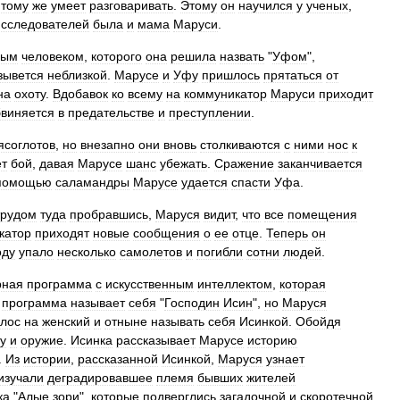
тому
же
умеет
разговаривать
.
Этому
он
научился
у
ученых
,
исследователей
была
и
мама
Маруси
.
ным
человеком
,
которого
она
решила
назвать
"
Уфом
",
зывется
неблизкой
.
Марусе
и
Уфу
пришлось
прятаться
от
на
охоту
.
Вдобавок
ко
всему
на
коммуникатор
Маруси
приходит
бвиняется
в
предательстве
и
преступлении
.
ясоглотов
,
но
внезапно
они
вновь
столкиваются
с
ними
нос
к
т
бой
,
давая
Марусе
шанс
убежать
.
Сражение
заканчивается
помощью
саламандры
Марусе
удается
спасти
Уфа
.
трудом
туда
пробравшись
,
Маруся
видит
,
что
все
помещения
катор
приходят
новые
сообщения
о
ее
отце
.
Теперь
он
оду
упало
несколько
самолетов
и
погибли
сотни
людей
.
рная
программа
с
искусственным
интеллектом
,
которая
программа
называет
себя
"
Господин
Исин
",
но
Маруся
олос
на
женский
и
отныне
называть
себя
Исинкой
.
Обойдя
у
и
оружие
.
Исинка
рассказывает
Марусе
историю
.
Из
истории
,
рассказанной
Исинкой
,
Маруся
узнает
изучали
деградировавшее
племя
бывших
жителей
ка
"
Алые
зори
",
которые
подверглись
загадочной
и
скоротечной