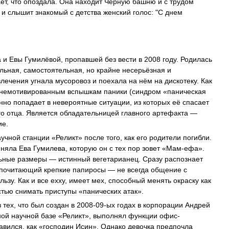
ет
,
что
опоздала
.
Она
находит
Черную
башню
и
с
трудом
и
слышит
знакомый
с
детства
женский
голос:
"
С
днем
а
и
Евы
Гумилёвой
,
пропавшей
без
вести
в
2008
году
.
Родилась
льная
,
самостоятельная
,
но
крайне
несерьёзная
и
влечения
угнала
мусоровоз
и
поехала
на
нём
на
дискотеку
.
Как
немотивированным
вспышкам
паники
(
синдром
«
паническая
нно
попадает
в
невероятные
ситуации
,
из
которых
её
спасает
го
отца
.
Является
обладательницей
главного
артефакта
—
ие
.
аучной
станции
«
Реликт
»
после
того
,
как
его
родители
погибли
.
иняла
Ева
Гумилева
,
которую
он
с
тех
пор
зовет
«
Мам
-
ефа
».
ьные
размеры
—
истинный
вегетарианец
.
Сразу
распознает
почитающий
крепкие
папиросы
—
не
всегда
общение
с
льзу
.
Как
и
все
ехху
,
имеет
мех
,
способный
менять
окраску
как
стью
снимать
приступы
«
панических
атак
».
з
тех
,
что
был
создан
в
2008
-
09
-
ых
годах
в
корпорации
Андрей
ной
научной
базе
«
Реликт
»,
выполнял
функции
офис
-
авился
,
как
«
господин
Исин
».
Однако
девочка
предпочла