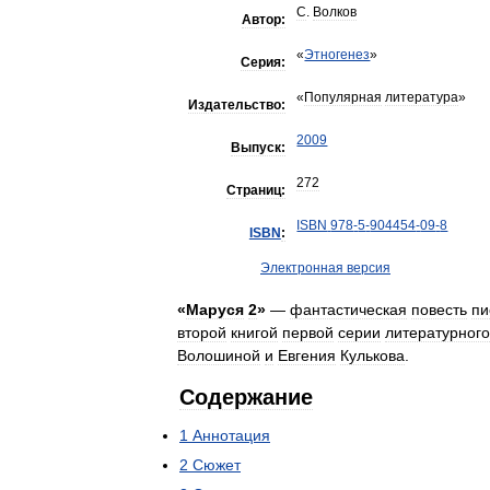
С
.
Волков
Автор:
«
Этногенез
»
Серия:
«
Популярная
литература
»
Издательство:
2009
Выпуск:
272
Страниц:
ISBN
978
-
5
-
904454
-
09
-
8
ISBN
:
Электронная
версия
«
Маруся
2
»
—
фантастическая
повесть
пи
второй
книгой
первой
серии
литературного
Волошиной
и
Евгения
Кулькова
.
Содержание
1
Аннотация
2
Сюжет