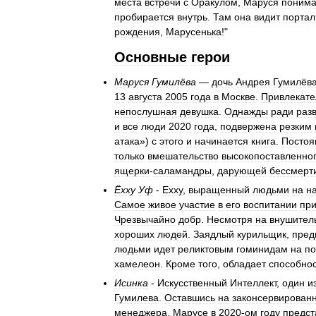
места
встречи
с
Оракулом
,
Маруся
понима
пробирается
внутрь
.
Там
она
видит
портал
рождения
,
Марусенька
!"
Основные
герои
Маруся
Гумилёва
—
дочь
Андрея
Гумилёв
13
августа
2005
года
в
Москве
.
Привлекате
непослушная
девушка
.
Однажды
ради
раз
и
все
люди
2020
года
,
подвержена
резким
атака
»)
с
этого
и
начинается
книга
.
Постоя
только
вмешательство
высокопоставленно
ящерки
-
саламандры
,
дарующей
бессмерт
Ёхху
Уф
-
Ехху
,
выращенный
людьми
на
н
Самое
живое
участие
в
его
воспитании
пр
Чрезвычайно
добр
.
Несмотря
на
внушител
хороших
людей
.
Заядлый
курильщик
,
пред
людьми
идет
реликтовым
гоминидам
на
по
хамелеон
.
Кроме
того
,
обладает
способно
Исинка
-
Искусственный
Интеллект
,
один
и
Гумилева
.
Оставшись
на
законсервирован
менеджера
.
Марусе
в
2020
-
ом
году
предст