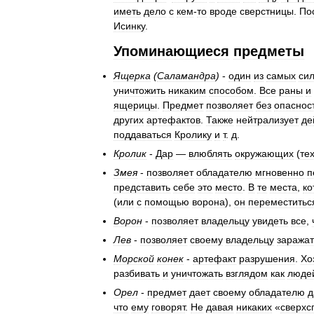
иметь
дело
с
кем
-
то
вроде
сверстницы
.
По
Исинку
.
Упоминающиеся
предметы
Ящерка
(
Саламандра
)
-
один
из
самых
си
уничтожить
никаким
способом
.
Все
раны
и
ящерицы
.
Предмет
позволяет
без
опаснос
других
артефактов
.
Также
нейтрализует
де
поддаваться
Кролику
и
т
.
д
.
Кролик
-
Дар
—
влюблять
окружающих
(
те
Змея
-
позволяет
обладателю
мгновенно
п
представить
себе
это
место
.
В
те
места
,
ко
(
или
с
помощью
ворона
),
он
переместитьс
Ворон
-
позволяет
владельцу
увидеть
все
,
Лев
-
позволяет
своему
владельцу
заражат
Морской
конек
-
артефакт
разрушения
.
Хо
разбивать
и
уничтожать
взглядом
как
люде
Орел
-
предмет
дает
своему
обладателю
д
что
ему
говорят
.
Не
давая
никаких
«
сверхс