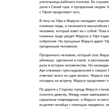
учительница
рабочего
поселка
.
Ее
слушаю
ушла
к
Синей
горе
,
к
прозрачным
людям
.
с
Уфом
продолжает
путь
.
В
лесу
на
Уфа
и
Марусю
нападают
морлок
снежные
люди
,
и
начинается
масштабная
человека
,
который
зовет
ее
с
собой
.
Пока
снежные
люди
уводят
Марусю
и
Уфа
пода
собратьям
.
На
прощанье
Маруся
дарит
Уф
прозрачным
человеком
.
Прозрачного
человека
,
который
спас
Мару
убежище
,
сделанное
в
скале
,
и
рассказыва
роли
в
истории
человечества
.
Но
неожида
Арк
отвлекает
преследователей
и
говорит
отвечает
всего
на
один
вопрос
.
Марусе
ну
опоздать
на
встречу
.
Маруся
продолжает
п
По
дороге
к
Старому
городу
Маруся
сталк
похитить
девочку
.
Между
ними
завязывает
серьезные
повреждения
,
а
Маруся
остает
исцеляет
китайца
с
помощью
предмета
,
с