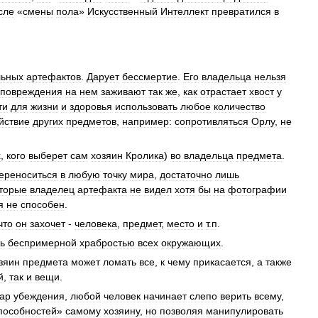
сле
«
смены
пола
»
Искусственный
Интеллект
превратился
в
льных
артефактов
.
Дарует
бессмертие
.
Его
владельца
нельзя
повреждения
на
нем
заживают
так
же
,
как
отрастает
хвост
у
ти
для
жизни
и
здоровья
использовать
любое
количество
йствие
других
предметов
,
например:
сопротивляться
Орлу
,
не
х
,
кого
выберет
сам
хозяин
Кролика
)
во
владельца
предмета
.
ереноситься
в
любую
точку
мира
,
достаточно
лишь
торые
владелец
артефакта
не
видел
хотя
бы
на
фотографии
я
не
способен
.
что
он
захочет
-
человека
,
предмет
,
место
и
т
.
п
.
ь
беспримерной
храбростью
всех
окружающих
.
зяин
предмета
может
ломать
все
,
к
чему
прикасается
,
а
также
й
,
так
и
вещи
.
ар
убеждения
,
любой
человек
начинает
слепо
верить
всему
,
пособностей
»
самому
хозяину
,
но
позволяя
манипулировать