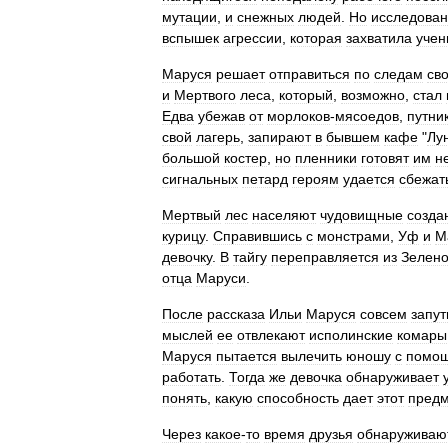
мутации
,
и
снежных
людей
.
Но
исследова
вспышек
агрессии
,
которая
захватила
учен
Маруся
решает
отправиться
по
следам
св
и
Мертвого
леса
,
который
,
возможно
,
стал
Едва
убежав
от
морлоков
-
мясоедов
,
путни
свой
лагерь
,
запирают
в
бывшем
кафе
"
Лу
большой
костер
,
но
пленники
готовят
им
н
сигнальных
петард
героям
удается
сбежат
Мертвый
лес
населяют
чудовищные
созда
курицу
.
Справившись
с
монстрами
,
Уф
и
М
девочку
.
В
тайгу
переправляется
из
Зелено
отца
Маруси
.
После
рассказа
Ильи
Маруся
совсем
запу
мыслей
ее
отвлекают
исполинские
комары
Маруся
пытается
вылечить
юношу
с
помо
работать
.
Тогда
же
девочка
обнаруживает
понять
,
какую
способность
дает
этот
предм
Через
какое
-
то
время
друзья
обнаруживаю