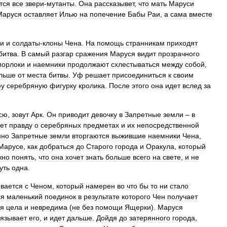
тся
все
звери
-
мутанты
.
Она
рассказывет
,
что
мать
Маруси
Маруся
оставляет
Илью
на
попечение
Бабы
Раи
,
а
сама
вместе
и
и
солдаты
-
клоны
Чена
.
На
помощь
странникам
приходят
битва
.
В
самый
разгар
сражения
Маруся
видит
прозрачного
морлоки
и
наемники
продолжают
схлестываться
между
собой
,
льше
от
места
битвы
.
Уф
решает
присоединиться
к
своим
у
серебряную
фигурку
кролика
.
После
этого
она
идет
вслед
за
сю
,
зовут
Арк
.
Он
приводит
девочку
в
Запретные
земли
–
в
ет
правду
о
серебряных
предметах
и
их
непосредственной
нно
Запретные
земли
вторгаются
выжившие
наемники
Чена
,
Марусе
,
как
добраться
до
Старого
города
и
Оракула
,
который
жно
понять
,
что
она
хочет
знать
больше
всего
на
свете
,
и
не
уть
одна
.
ивается
с
Ченом
,
который
намерен
во
что
бы
то
ни
стало
ся
маленький
поединок
в
результате
которого
Чен
получает
ся
цела
и
невредима
(
не
без
помощи
Ящерки
).
Маруся
вязывает
его
,
и
идет
дальше
.
Дойдя
до
затерянного
города
,