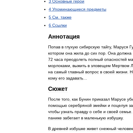
3
Основные
герои
4
Упоминающиеся
предметы
5
См
.
также
6
Ссылки
Аннотация
Попав
в
глухую
сибирскую
тайгу
,
Маруся
Г
котором
она
жила
до
сих
пор
.
Она
должна
72
часа
преодолеть
полный
опасностей
ма
морлоками
,
выжить
в
зловещем
Мертвом
Л
на
самый
главный
вопрос
в
своей
жизни
.
Н
кому
его
задавать
…
Сюжет
После
того
,
как
Бунин
приказал
Марусе
уб
помощью
серебряной
змейки
и
поцелуя
з
чтобы
узнать
правду
о
себе
и
своей
семье
панике
забегает
в
маленькую
избушку
.
В
древней
избушке
живет
снежный
человек