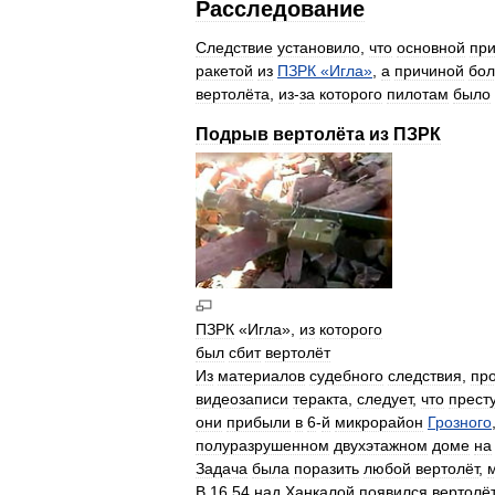
Расследование
Следствие
установило
,
что
основной
пр
ракетой
из
ПЗРК
«
Игла
»
,
а
причиной
бол
вертолёта
,
из
-
за
которого
пилотам
было
Подрыв
вертолёта
из
ПЗРК
ПЗРК
«
Игла
»,
из
которого
был
сбит
вертолёт
Из
материалов
судебного
следствия
,
пр
видеозаписи
теракта
,
следует
,
что
прест
они
прибыли
в
6
-
й
микрорайон
Грозного
полуразрушенном
двухэтажном
доме
на
Задача
была
поразить
любой
вертолёт
,
В
16
.
54
над
Ханкалой
появился
вертолё