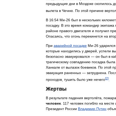
предыдущие
дни
в
Моздоке
скопилось
д
вылета
в
Чечню
.
По
этой
причине
верто
В
16:54
Ми
-
26
был
в
нескольких
километ
посадку
.
В
это
время
командир
экипажа
районе
правого
двигателя
и
получил
пр
Опасаясь
,
что
огонь
перекинется
на
вто
При
аварийной
посадке
Ми
-
26
ударился
которые
находились
у
дверей
,
успели
вы
безопасно
эвакуировался
—
он
был
в
ка
трагическому
совпадению
посадка
была
Ханкале
от
вылазок
боевиков
.
По
этой
п
эвакуация
раненных
—
затруднена
.
Пос
[
2
]
проходов
,
тушить
было
уже
нечего
.
Жертвы
В
результате
падения
вертолёта
,
пожар
человек
.
117
человек
погибло
на
месте
Президент
России
Владимир
Путин
объя