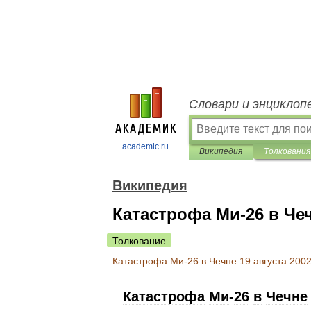
Словари и энциклоп
academic.ru
Википедия
Толкования
Википедия
Катастрофа Ми-26 в Чеч
Толкование
Катастрофа
Ми
-
26
в
Чечне
19
августа
200
Катастрофа
Ми
-
26
в
Чечне