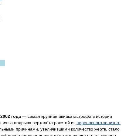
°
°
2002
года
—
самая
крупная
авиакатастрофа
в
истории
а
из
-
за
подрыва
вертолёта
ракетой
из
переносного
зенитно
-
льными
причинами
,
увеличившими
количество
жертв
,
стало
ной
перегруженности
вертолёта
и
падения
его
на
минное