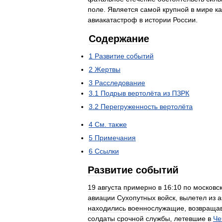
поле
.
Является
самой
крупной
в
мире
к
авиакатастроф
в
истории
России
.
Содержание
1
Развитие
событий
2
Жертвы
3
Расследование
3
.
1
Подрыв
вертолёта
из
ПЗРК
3
.
2
Перегруженность
вертолёта
4
См
.
также
5
Примечания
6
Ссылки
Развитие
событий
19
августа
примерно
в
16:10
по
московс
авиации
Сухопутных
войск
,
вылетел
из
а
находились
военнослужащие
,
возвраща
солдаты
срочной
службы
,
летевшие
в
Че