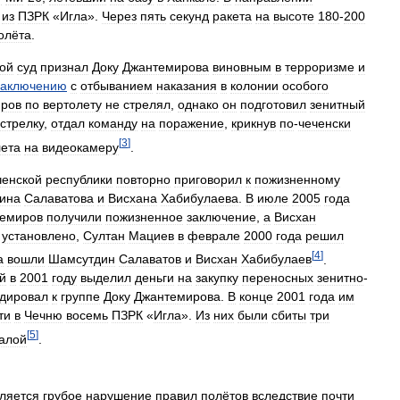
из
ПЗРК
«
Игла
».
Через
пять
секунд
ракета
на
высоте
180
-
200
олёта
.
ой
суд
признал
Доку
Джантемирова
виновным
в
терроризме
и
заключению
с
отбыванием
наказания
в
колонии
особого
ров
по
вертолету
не
стрелял
,
однако
он
подготовил
зенитный
стрелку
,
отдал
команду
на
поражение
,
крикнув
по
-
чеченски
[
3
]
лета
на
видеокамеру
.
ченской
республики
повторно
приговорил
к
пожизненному
ина
Салаватова
и
Висхана
Хабибулаева
.
В
июле
2005
года
емиров
получили
пожизненное
заключение
,
а
Висхан
установлено
,
Султан
Мациев
в
феврале
2000
года
решил
[
4
]
а
вошли
Шамсутдин
Салаватов
и
Висхан
Хабибулаев
.
й
в
2001
году
выделил
деньги
на
закупку
переносных
зенитно
-
дировал
к
группе
Доку
Джантемирова
.
В
конце
2001
года
им
ти
в
Чечню
восемь
ПЗРК
«
Игла
».
Из
них
были
сбиты
три
[
5
]
алой
.
ляется
грубое
нарушение
правил
полётов
вследствие
почти