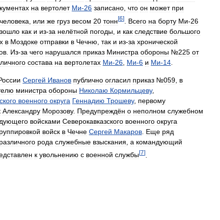
кументах
на
вертолет
Ми
-
26
записано
,
что
он
может
при
[
6
]
человека
,
или
же
груз
весом
20
тонн
.
Всего
на
борту
Ми
-
26
зошло
как
и
из
-
за
нелётной
погоды
,
и
как
следствие
большого
х
в
Моздоке
отправки
в
Чечню
,
так
и
из
-
за
хронической
ов
.
Из
-
за
чего
нарушался
приказ
Министра
обороны
№
225
от
личного
состава
на
вертолетах
Ми
-
26
,
Ми
-
6
и
Ми
-
14
.
России
Сергей
Иванов
публично
огласил
приказ
№
059
,
в
телю
министра
обороны
Николаю
Кормильцеву
,
ского
военного
округа
Геннадию
Трошеву
,
первому
к
Александру
Морозову
.
Предупреждён
о
неполном
служебном
дующего
войсками
Северокавказского
военного
округа
группировкой
войск
в
Чечне
Сергей
Макаров
.
Еще
ряд
различного
рода
служебные
взыскания
,
а
командующий
[
7
]
едставлен
к
увольнению
с
военной
службы
.