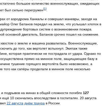
остаточно
большое
количество
военнослужащих
,
ожидающих
[
1
]
лет
был
сильно
перегружен
.
рах
от
аэродрома
Ханкалы
и
совершал
маневры
,
заходя
на
майор
Олег
Батанов
передал
на
землю
,
что
услышал
хлопок
в
едупреждение
бортовых
систем
о
возникновении
пожара
.
рой
основной
двигатель
,
Батанов
срочно
пошел
на
снижение
.
хвостом
о
землю
и
машина
развалилась
.
Военнослужащие
,
скочить
до
того
,
как
вертолет
вспыхнул
.
Экипаж
также
бине
,
которая
практически
не
пострадала
от
удара
.
Однако
по
осуществлена
прямо
на
минное
поле
,
защищающее
базу
в
ричине
тушение
горящего
вертолёта
было
невозможно
,
а
ле
того
как
сапёры
проделали
в
минном
поле
несколько
а
и
подрывов
на
минах
в
общей
сложности
погибло
127
и
ещё
10
скончались
впоследствии
в
госпиталях
.
20
августа
вил
22
августа
днём
траура
в
России
.