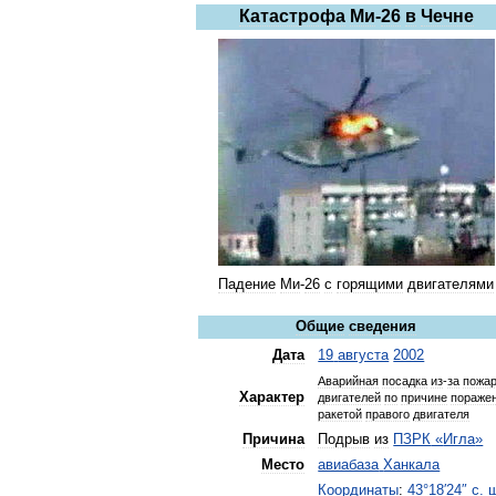
Катастрофа
Ми
-
26
в
Чечне
Падение
Ми
-
26
с
горящими
двигателями
Общие
сведения
Дата
19
августа
2002
Аварийная
посадка
из
-
за
пожа
Характер
двигателей
по
причине
пораже
ракетой
правого
двигателя
Причина
Подрыв
из
ПЗРК
«
Игла
»
Место
авиабаза
Ханкала
Координаты
:
43
°
18
′
24
″
с
.