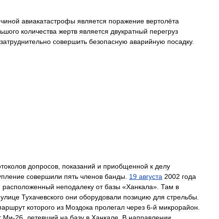
ичиной
авиакатастрофы
является
поражение
вертолёта
ьшого
количества
жертв
является
двукратный
перегруз
затруднительно
совершить
безопасную
аварийную
посадку
.
отоколов
допросов
,
показаний
и
приобщенной
к
делу
упление
совершили
пять
членов
банды
.
19
августа
2002
года
,
расположенный
неподалеку
от
базы
«
Ханкала
».
Там
в
улице
Тухачевского
они
оборудовали
позицию
для
стрельбы
.
маршрут
которого
из
Моздока
пролегал
через
6
-
й
микрорайон
.
т
Ми
-
26
,
летевший
на
базу
в
Ханкале
.
В
направлении