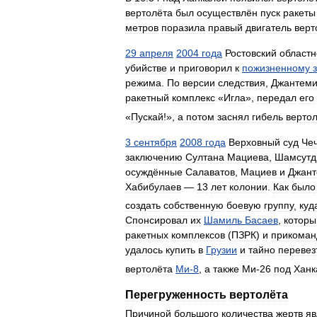
вертолёта
был
осуществлён
пуск
ракеты
метров
поразила
правый
двигатель
верт
29
апреля
2004
года
Ростовский
областн
убийстве
и
приговорил
к
пожизненному
режима
.
По
версии
следствия
,
Джантеми
ракетный
комплекс
«
Игла
»,
передал
его
«
Пускай
!»,
а
потом
заснял
гибель
верто
3
сентября
2008
года
Верховный
суд
Че
заключению
Султана
Мациева
,
Шамсутд
осуждённые
Салаватов
,
Мациев
и
Джант
Хабибулаев
—
13
лет
колонии
.
Как
было
создать
собственную
боевую
группу
,
куд
Спонсировал
их
Шамиль
Басаев
,
которы
ракетных
комплексов
(
ПЗРК
)
и
прикоман
удалось
купить
в
Грузии
и
тайно
перевез
вертолёта
Ми
-
8
,
а
также
Ми
-
26
под
Ханк
Перегруженность
вертолёта
Причиной
большого
количества
жертв
яв