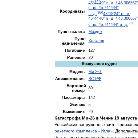
45
°
44
′
40
″
в
.
д
.
/
43
.
306667
с
.
ш
.
45
.
744444
°
Координаты
(
G
)
в
.
д
.
43
°
18
′
24
″
с
.
ш
.
45
°
44
′
40
″
в
.
д
.
/
43
.
306667
(
G
)
с
.
ш
.
45
.
744444
°
в
.
д
.
Пункт
вылета
Моздок
Пункт
Ханкала
назначения
Погибшие
127
Раненые
20
Воздушное
судно
Модель
Ми
-
26Т
Авиакомпания
ВС
РФ
Бортовой
89
номер
Пассажиры
142
Экипаж
5
Выживших
20
Катастрофа
Ми
-
26
в
Чечне
19
августа
Российских
вооруженных
сил
.
Произошл
ракетного
комплекса
«
Игла
»
.
Дополните
фатальное
стечение
обстоятельств
силь