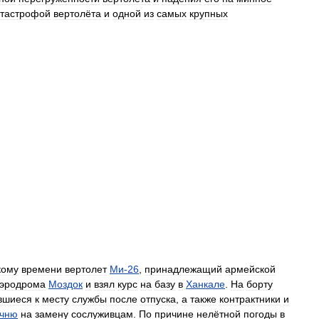
атастрофой
вертолёта
и
одной
из
самых
крупных
кому
времени
вертолет
Ми
-
26
,
принадлежащий
армейской
эродрома
Моздок
и
взял
курс
на
базу
в
Ханкале
.
На
борту
вшиеся
к
месту
службы
после
отпуска
,
а
также
контрактники
и
чню
на
замену
сослуживцам
.
По
причине
нелётной
погоды
в