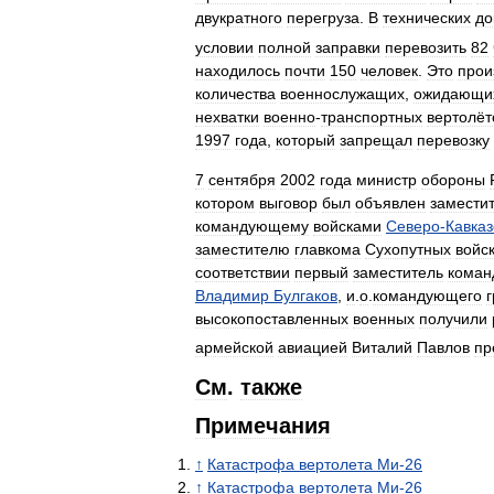
двукратного
перегруза
.
В
технических
до
условии
полной
заправки
перевозить
82
находилось
почти
150
человек
.
Это
прои
количества
военнослужащих
,
ожидающи
нехватки
военно
-
транспортных
вертолёт
1997
года
,
который
запрещал
перевозку
7
сентября
2002
года
министр
обороны
котором
выговор
был
объявлен
замести
командующему
войсками
Северо
-
Кавказ
заместителю
главкома
Сухопутных
войс
соответствии
первый
заместитель
коман
Владимир
Булгаков
,
и
.
о
.
командующего
высокопоставленных
военных
получили
армейской
авиацией
Виталий
Павлов
пр
См
.
также
Примечания
↑
Катастрофа
вертолета
Ми
-
26
↑
Катастрофа
вертолета
Ми
-
26