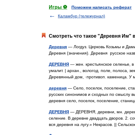
Игры ⚽
Поможем написать реферат
Каламбур (тележурнал)
Смотреть что такое "Деревня Им" в
Деревня
— Логдуз. Церковь Козьмы и Дами
Деревня (значения). Деревня русское наз
ДЕРЕВНЯ
— жен. крестьянское селенье, в
умалит. | архан., вологод. поле, полоса, з
Деревянный дом, ·противоп. каменица.
деревня
— Село, поселок, поселение, стан
русских синонимов и сходных по смыслу вы
деревня село, поселок, поселение, стан
ДЕРЕВНЯ
— ДЕРЕВНЯ, деревни, мн. дерев
селение. В деревне двадцать дворов. 2. с
вся деревня на лугу.» Некрасов. || Сель