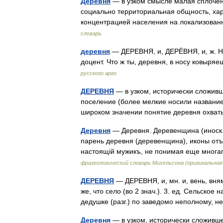
Деревня
— в узком смысле малая сплочен
социально территориальная общность, ха
концентрацией населения на локализова
словарь
деревня
— ДЕРЕВНЯ, и, ДЕРЁВНЯ, и, ж. Не
доцент. Что ж ты, деревня, в носу ковыр
русского арго
ДЕРЕВНЯ
— в узком, исторически сложив
поселение (более мелкие носили название в
широком значении понятие деревня охва
Деревня
— Деревня. Деревенщина (иноск.)
парень деревня (деревенщина), иконы от
настоящій мужикъ, не понимая еще многаг
фразеологический словарь Михельсона (оригинальна
ДЕРЕВНЯ
— ДЕРЕВНЯ, и, мн. и, вень, вням
же, что село (во 2 знач.). 3. ед. Сельско
дедушке (разг.) по заведомо неполному,
Деревня
— в узком, исторически сложивш