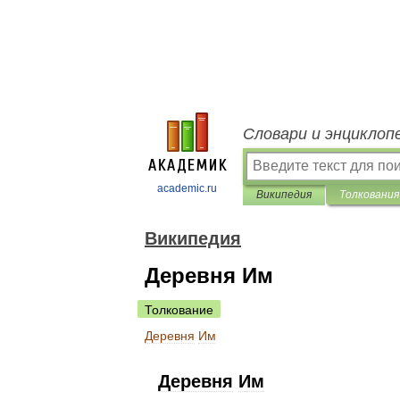
Словари и энциклоп
academic.ru
Википедия
Толкования
Википедия
Деревня Им
Толкование
Деревня
Им
Деревня
Им