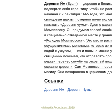
Дере́вня
И́м
(
Eyam
) —
деревня
в
Велик
подвергли
себя
карантину
,
чтобы
не
рас
начиная
с
7
сентября
1665
года
,
это
мал
свинцовые
шахты
,
потеряло
почти
полов
называть
«
Деревня
чумы
».
Идея
о
каран
Момпессону
.
Он
придумал
способ
снаб
в
специально
отведенном
месте
у
грани
«
Колодец
Момпессона
».
Это
место
расп
осуществлялась
монетами
,
которые
жит
водой
с
уксусом
, —
их
и
поныне
можно
священник
понимал
,
что
отправлять
про
церкви
перенес
службу
на
открытый
воз
окраине
деревни
.
Сам
Момпессон
пере
могилу
.
Она
похоронена
в
церковном
дв
Ссылки
Деревня
Им
-
Деревня
Чумы
Wikimedia
Foundation
.
2010
.