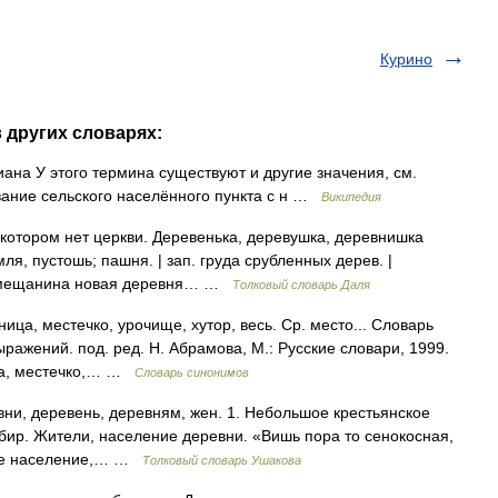
Курино
 других словарях:
ана У этого термина существуют и другие значения, см.
вание сельского населённого пункта с н …
Википедия
 котором нет церкви. Деревенька, деревушка, деревнишка
емля, пустошь; пашня. | зап. груда срубленных дерев. |
 У мещанина новая деревня… …
Толковый словарь Даля
ица, местечко, урочище, хутор, весь. Ср. место... Словарь
ражений. под. ред. Н. Абрамова, М.: Русские словари, 1999.
ица, местечко,… …
Словарь синонимов
ни, деревень, деревням, жен. 1. Небольшое крестьянское
обир. Жители, население деревни. «Вишь пора то сенокосная,
ское население,… …
Толковый словарь Ушакова