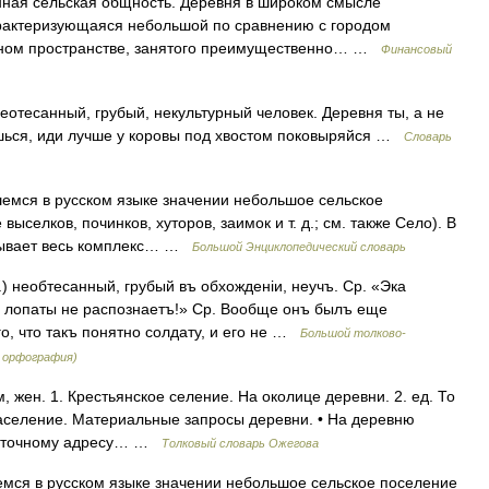
ная сельская общность. Деревня в широком смысле
рактеризующаяся небольшой по сравнению с городом
нном пространстве, занятого преимущественно… …
Финансовый
отесанный, грубый, некультурный человек. Деревня ты, а не
яешься, иди лучше у коровы под хвостом поковыряйся …
Словарь
шемся в русском языке значении небольшое сельское
ыселков, починков, хуторов, заимок и т. д.; см. также Село). В
тывает весь комплекс… …
Большой Энциклопедический словарь
 необтесанный, грубый въ обхожденіи, неучъ. Ср. «Эка
ъ лопаты не распознаетъ!» Ср. Вообще онъ былъ еще
о, что такъ понятно солдату, и его не …
Большой толково-
я орфография)
, жен. 1. Крестьянское селение. На околице деревни. 2. ед. То
е население. Материальные запросы деревни. • На деревню
 неточному адресу… …
Толковый словарь Ожегова
емся в русском языке значении небольшое сельское поселение