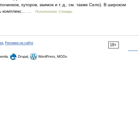
очинков, хуторов, заимок и т. д.; см. также Село). В широком
есь комплекс… …
Политология. Словарь.
ка
,
Реклама на сайте
18+
omla,
Drupal,
WordPress, MODx.