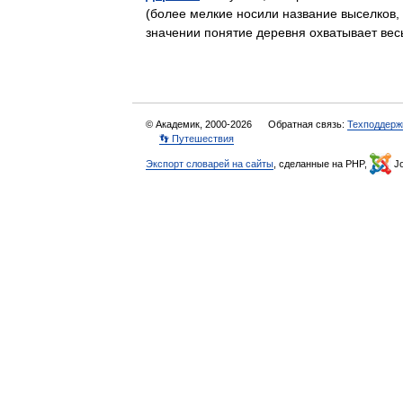
(более мелкие носили название выселков, п
значении понятие деревня охватывает в
© Академик, 2000-2026
Обратная связь:
Техподдерж
👣 Путешествия
Экспорт словарей на сайты
, сделанные на PHP,
Jo