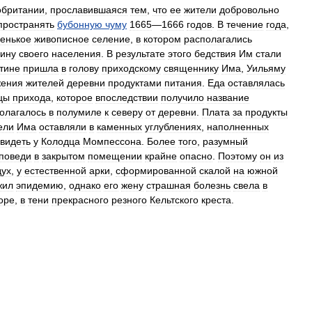
обритании
,
прославившаяся
тем
,
что
ее
жители
добровольно
пространять
бубонную
чуму
1665
—
1666
годов
.
В
течение
года
,
енькое
живописное
селение
,
в
котором
располагались
ину
своего
населения
.
В
результате
этого
бедствия
Им
стали
тине
пришла
в
голову
приходскому
священнику
Има
,
Уильяму
жения
жителей
деревни
продуктами
питания
.
Еда
оставлялась
цы
прихода
,
которое
впоследствии
получило
название
олагалось
в
полумиле
к
северу
от
деревни
.
Плата
за
продукты
ели
Има
оставляли
в
каменных
углублениях
,
наполненных
увидеть
у
Колодца
Момпессона
.
Более
того
,
разумный
поведи
в
закрытом
помещении
крайне
опасно
.
Поэтому
он
из
дух
,
у
естественной
арки
,
сформированной
скалой
на
южной
жил
эпидемию
,
однако
его
жену
страшная
болезнь
свела
в
оре
,
в
тени
прекрасного
резного
Кельтского
креста
.