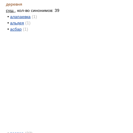
деревня
сущ.
, кол-во синонимов: 39
•
алапаевка
(1)
•
альдея
(1)
•
асбар
(1)