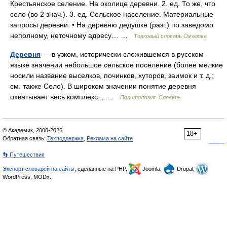
Крестьянское селение. На околице деревни. 2. ед. То же, что
село (во 2 знач.). 3. ед. Сельское население. Материальные
запросы деревни. • На деревню дедушке (разг.) по заведомо
неполному, неточному адресу… …
Толковый словарь Ожегова
Деревня
— в узком, исторически сложившемся в русском
языке значении небольшое сельское поселение (более мелкие
носили название выселков, починков, хуторов, заимок и т. д.;
см. также Село). В широком значении понятие деревня
охватывает весь комплекс… …
Политология. Словарь.
© Академик, 2000-2026
18+
Обратная связь:
Техподдержка
,
Реклама на сайте
👣 Путешествия
Экспорт словарей на сайты
, сделанные на PHP,
Joomla,
Drupal,
WordPress, MODx.