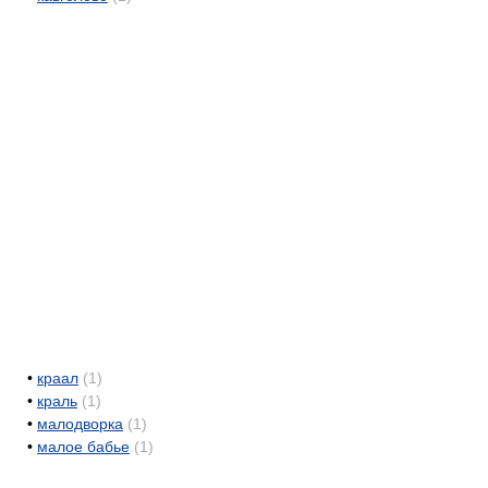
•
краал
(1)
•
краль
(1)
•
малодворка
(1)
•
малое бабье
(1)