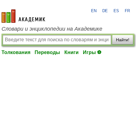
EN
DE
ES
FR
academic.ru
Словари и энциклопедии на Академике
Найти!
Толкования
Переводы
Книги
Игры ⚽