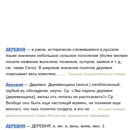
ДЕРЕВНЯ
— в узком, исторически сложившемся в русском
языке значении небольшое сельское поселение (более мелкие
носили название выселков, починков, хуторов, заимок и т. д.;
см. также Село). В широком значении понятие деревня
охватывает весь комплекс… …
Большой Энциклопедический словарь
Деревня
— Деревня. Деревенщина (иноск.) необтесанный,
грубый въ обхожденіи, неучъ. Ср. «Эка парень деревня
(деревенщина), иконы отъ лопаты не распознаетъ!» Ср.
Вообще онъ былъ еще настоящій мужикъ, не понимая еще
многаго, что такъ понятно солдату, и его не …
Большой толково-
фразеологический словарь Михельсона (оригинальная орфография)
ДЕРЕВНЯ
— ДЕРЕВНЯ, и, мн. и, вень, вням, жен. 1.