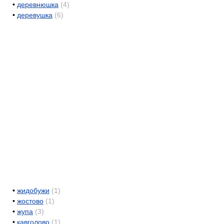
•
деревнюшка
(4)
•
деревушка
(6)
•
жидобужи
(1)
•
жостово
(1)
•
жупа
(3)
•
кавголово
(1)