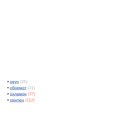
•
неуч
(25)
•
обормот
(21)
•
охламон
(37)
•
пентюх
(112)