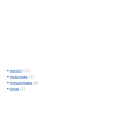
•
погост
(21)
•
праслово
(1)
•
пупырловка
(6)
•
пхум
(1)