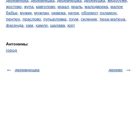
деревенька
,
деревнишка
,
деревнюшка
,
деревушка
,
жидобужи
,
жостово
,
жупа
,
кавголово
,
краал
,
краль
,
малодворка
,
малое
бабье
,
мужик
,
мужлан
,
невежа
,
негри
,
обормот
,
охламон
,
пентюх
,
праслово
,
пупырловка
,
пхум
,
селение
,
тюха-матюха
,
фасенда
,
хам
,
хамло
,
шалава
,
юрт
Антонимы
:
город
деревнюшка
дерево