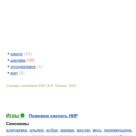
•
хамло
(16)
•
шалава
(38)
•
этнодеревня
(1)
•
юрт
(6)
Словарь синонимов ASIS.
В.Н. Тришин
.
2013
.
.
Игры ⚽
Поможем сделать НИР
Синонимы
:
алапаевка
,
альдея
,
асбар
,
варвар
,
вахлак
,
весь
,
деревенщина
,