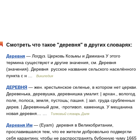
Смотреть что такое "деревня" в других словарях:
Деревня
— Логдуз. Церковь Козьмы и Дамиана У этого
термина существуют и другие значения, см. Деревня
(значения). Деревня русское название сельского населённого
пункта с н …
Википедия
ДЕРЕВНЯ
— жен. крестьянское селенье, в котором нет церкви.
Деревенька, деревушка, деревнишка умалит. | архан., вологод.
поле, полоса, земля, пустошь; пашня. | зап. груда срубленных
дерев. | Деревянный дом, ·противоп. каменица. У мещанина
новая деревня… …
Толковый словарь Даля
Деревня Им
— (Eyam) деревня в Великобритании,
прославившаяся тем, что ее жители добровольно подвергли
себя карантину, чтобы не распространять бубонную чуму 1665