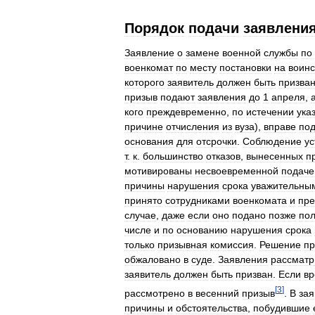
Порядок
подачи
заявлени
Заявление
о
замене
военной
службы
по
военкомат
по
месту
постановки
на
воинс
которого
заявитель
должен
быть
призва
призыв
подают
заявления
до
1
апреля
,
кого
преждевременно
,
по
истечении
ука
причине
отчисления
из
вуза
),
вправе
под
основания
для
отсрочки
.
Соблюдение
у
т
.
к
.
большинство
отказов
,
вынесенных
п
мотивированы
несвоевременной
подаче
причины
нарушения
срока
уважительны
принято
сотрудниками
военкомата
и
пре
случае
,
даже
если
оно
подано
позже
по
числе
и
по
основанию
нарушения
срока
только
призывная
комиссия
.
Решение
пр
обжаловано
в
суде
.
Заявления
рассматр
заявитель
должен
быть
призван
.
Если
в
[
3
]
рассмотрено
в
весенний
призыв
.
В
зая
причины
и
обстоятельства
,
побудившие