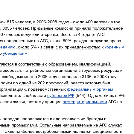
али
815
человек
,
в
2006
-
2008
годах
-
около
400
человек
в
год
.
С
3855
человек
.
Призывные
комиссии
приняли
положительное
00
человек
получили
отсрочки
.
Всего
за
4
года
от
АГС
из
направленных
на
АГС
,
около
80
%
граждан
получили
право
веданию
,
около
5
% -
в
связи
с
их
принадлежностью
к
коренным
о
убеждениям
.
ляются
в
соответствии
с
образованием
,
квалификацией
,
м
здоровья
,
потребностью
организаций
в
трудовых
ресурсах
и
о
свободных
мест
в
2005
году
составляло
3136
,
в
2008
году
-
пойти
по
одной
из
202
профессий
,
реестр
которых
был
организациях
,
подведомственных
федеральным
органам
исполнительной
власти
субъектов
РФ
(
544
).
Однако
лишь
в
9
%
вления
жилья
,
поэтому
принцип
экстерриториальности
АГС
на
х
народов
направляются
в
оленеводческие
бригады
и
нными
промыслами
.
Остальные
направляемые
на
АГС
служат
,
и
.
Также
наиболее
востребованными
являются
специальности