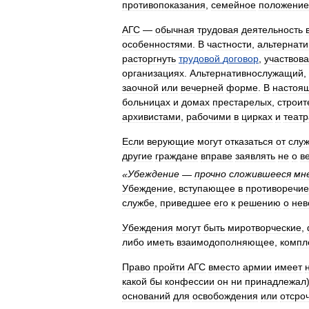
противопоказания
,
семейное
положение
АГС
—
обычная
трудовая
деятельность
особенностями
.
В
частности
,
альтернат
расторгнуть
трудовой
договор
,
участвова
организациях
.
Альтернативнослужащий
,
заочной
или
вечерней
форме
.
В
настоя
больницах
и
домах
престарелых
,
строи
архивистами
,
рабочими
в
цирках
и
театр
Если
верующие
могут
отказаться
от
слу
другие
граждане
вправе
заявлять
не
о
в
«
Убеждение
—
прочно
сложившееся
мн
Убеждение
,
вступающее
в
противоречие
службе
,
приведшее
его
к
решению
о
нев
Убеждения
могут
быть
миротворческие
,
либо
иметь
взаимодополняющее
,
компл
Право
пройти
АГС
вместо
армии
имеет
какой
бы
конфессии
он
ни
принадлежал
оснований
для
освобождения
или
отсро