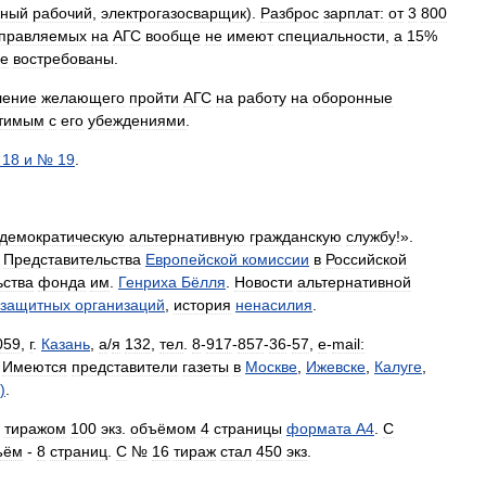
жный
рабочий
,
электрогазосварщик
).
Разброс
зарплат:
от
3
800
правляемых
на
АГС
вообще
не
имеют
специальности
,
а
15
%
е
востребованы
.
ление
желающего
пройти
АГС
на
работу
на
оборонные
тимым
с
его
убеждениями
.
№
18
и
№
19
.
демократическую
альтернативную
гражданскую
службу
!».
Представительства
Европейской
комиссии
в
Российской
ьства
фонда
им
.
Генриха
Бёлля
.
Новости
альтернативной
озащитных
организаций
,
история
ненасилия
.
059
,
г
.
Казань
,
а
/
я
132
,
тел
.
8
-
917
-
857
-
36
-
57
,
e
-
mail:
.
Имеются
представители
газеты
в
Москве
,
Ижевске
,
Калуге
,
)
.
тиражом
100
экз
.
объёмом
4
страницы
формата
А4
.
С
ъём
-
8
страниц
.
С
№
16
тираж
стал
450
экз
.