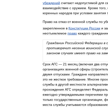
убеждений
считают
недопустимой
для
с
взаимодействие
с
оружием
.
Кроме
того
,
коренных
народов
при
условии
занятия
Право
на
отказ
от
военной
службы
по
уб
закрепленное
в
Конституции
России
и
за
неотъемлемое
право
каждого
граждани
Гражданин
Российской
Федерации
в
противоречит
несение
воинской
слу
законом
случаях
имеет
право
на
зам
Срок
АГС
—
21
месяц
(
включая
два
отпу
организациях
военной
сферы
(
строител
двумя
отпусками
.
Граждане
направляют
это
не
жесткое
требование
.
Многие
прох
службы
в
другой
местности
альтернатив
прохождения
АГС
определяет
Федераль
ежегодно
утверждаемыми
перечнями
пр
только
государственные
организации
,
ф
места
службы
учитываются
образование