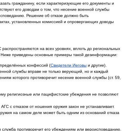
казать
гражданину
,
если
характеризующие
его
документы
и
тствуют
его
доводам
о
том
,
что
несение
военной
службы
исповеданию
.
Решение
об
отказе
должно
быть
актах
,
установленных
комиссией
и
опровергающих
доводы
С
распространяются
на
всех
уровнях
,
вплоть
до
региональных
.
Ниже
приведены
основные
примеры
такой
дезинформации:
пределённых
конфессий
(
Свидетели
Иеговы
и
другие
).
енной
службы
вправе
не
только
верующий
,
но
и
каждый
ениям
которого
противоречит
несение
военной
службы
(
ст
.
59
,
ому
религиозные
или
пацифистские
убеждения
не
позволяют
АГС
с
отказом
от
ношения
оружия
закон
не
устанавливает
.
оружия
на
самом
деле
может
быть
одним
из
оснований
отказа
я
служба
противоречит
его
убеждениям
или
вероисповеданию
.