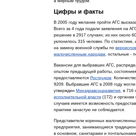
а
мирным
трудом
.
Цифры
и
факты
В
2005
году
желание
пройти
АГС
высказ
Всего
за
4
года
подали
заявления
на
АГ
решение
в
2917
случаях
;
из
них
около
6
уклонилось
315
человек
.
По
статистике
,
на
замену
военной
службы
по
вероиспо
малочисленным
народам
,
остальные
-
п
Вакансии
для
выбравших
АГС
,
распреде
опытом
предыдущей
работы
,
состояние
предоставляются
Рострудом
.
Количеств
9209
.
Выбравшие
АГС
в
2008
году
могли
утвержден
Минздравсоцразвития
,
в
716
исполнительной
власти
(
172
)
и
органам
случаев
имеется
возможность
предоста
практике
зачастую
не
соблюдается
.
Представители
коренных
малочисленны
предприятия
,
занимающиеся
традицио
в
основном
,
санитарами
и
почтальонам