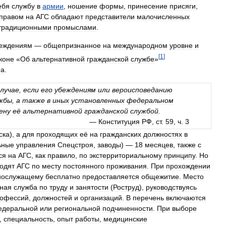
ебя
службу
в
армии
,
ношение
формы
,
принесение
присяги
,
правом
на
АГС
обладают
представители
малочисленных
традиционными
промыслами
.
еждениям
—
общепризнанное
на
международном
уровне
и
[
1
]
коне
«
Об
альтернативной
гражданской
службе
»
на
.
случае
,
если
его
убеждениям
или
вероисповеданию
жбы
,
а
также
в
иных
установленных
федеральном
ену
её
альтернативной
гражданской
службой
.
—
Конституция
РФ
,
ст
.
59
,
ч
.
3
ска
),
а
для
проходящих
её
на
гражданских
должностях
в
ьные
управления
Спецстроя
,
заводы
) —
18
месяцев
,
также
с
ся
на
АГС
,
как
правило
,
по
экстерриториальному
принципу
.
Но
одят
АГС
по
месту
постоянного
проживания
.
При
прохождении
нослужащему
бесплатно
предоставляется
общежитие
.
Место
ная
служба
по
труду
и
занятости
(
Роструд
),
руководствуясь
офессий
,
должностей
и
организаций
.
В
перечень
включаются
едеральной
или
региональной
подчиненности
.
При
выборе
,
специальность
,
опыт
работы
,
медицинские