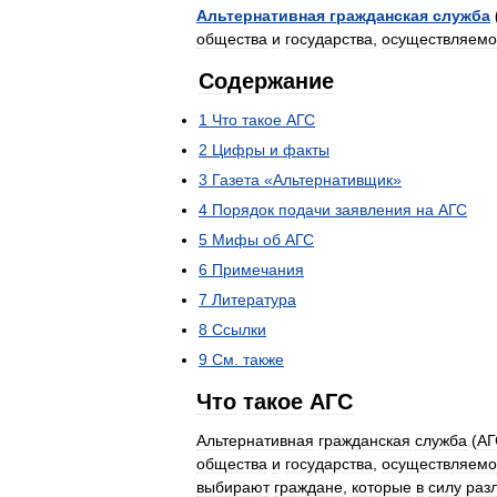
Альтернативная
гражданская
служба
общества
и
государства
,
осуществляемо
Содержание
1
Что
такое
АГС
2
Цифры
и
факты
3
Газета
«
Альтернативщик
»
4
Порядок
подачи
заявления
на
АГС
5
Мифы
об
АГС
6
Примечания
7
Литература
8
Ссылки
9
См
.
также
Что
такое
АГС
Альтернативная
гражданская
служба
(
АГ
общества
и
государства
,
осуществляемо
выбирают
граждане
,
которые
в
силу
раз