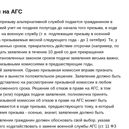
я
на
АГС
призыву
альтернативной
службой
подается
гражданином
в
кий
учет
не
позднее
полугода
до
начала
того
призыва
,
в
ходе
н
на
военную
службу
(
т
.
е
.
подлежащие
призыву
в
осенний
а
призываемые
весной
следующего
года
-
до
1
октября
).
Те
,
у
занных
сроков
,
прекратилось
действие
отсрочки
(
например
,
по
ать
заявление
в
течение
10
дней
со
дня
прекращения
становленных
законом
сроков
подачи
заявления
весьма
важно
,
ризывными
комиссиями
в
предшествующие
годы
,
й
заявления
.
Однако
призывная
комиссия
вправе
признать
ми
и
вынести
положительное
решение
.
Заявление
должно
быть
дставлено
на
рассмотрение
призывной
комиссии
в
любом
ложенного
срока
.
Решение
об
отказе
в
праве
на
АГС
,
в
том
и
(
или
)
порядка
подачи
заявления
,
полномочна
принять
изывной
комиссии
об
отказе
в
праве
на
АГС
может
быть
иваются
в
ходе
призыва
,
предшествующего
тому
,
в
который
ремя
призыва
-
осенью
,
значит
,
заявление
должно
быть
влении
гражданин
должен
обосновать
свой
выбор
,
указав
его
ходатайствовать
о
замене
военной
службы
АГС
(
ст
.
11
ФЗ