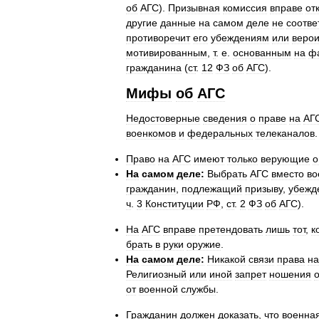
об
АГС
).
Призывная
комиссия
вправе
от
другие
данные
на
самом
деле
не
соотве
противоречит
его
убеждениям
или
веро
мотивированным
,
т
.
е
.
основанным
на
ф
гражданина
(
ст
.
12
ФЗ
об
АГС
).
Мифы
об
АГС
Недостоверные
сведения
о
праве
на
АГ
военкомов
и
федеральных
телеканалов
Право
на
АГС
имеют
только
верующие
о
На
самом
деле:
Выбрать
АГС
вместо
во
гражданин
,
подлежащий
призыву
,
убежд
ч
.
3
Конституции
РФ
,
ст
.
2
ФЗ
об
АГС
).
На
АГС
вправе
претендовать
лишь
тот
,
к
брать
в
руки
оружие
.
На
самом
деле:
Никакой
связи
права
на
Религиозный
или
иной
запрет
ношения
от
военной
службы
.
Гражданин
должен
доказать
,
что
военна