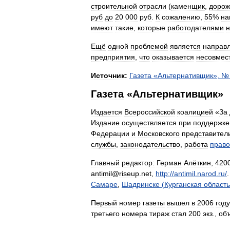
строительной
отрасли
(
каменщик
,
доро
руб
до
20
000
руб
.
К
сожалению
,
55
%
на
имеют
такие
,
которые
работодателями
н
Ещё
одной
проблемой
является
направ
предприятия
,
что
оказывается
несовмес
Источник:
Газета
«
Альтернативщик
», 
Газета
«
Альтернативщик
»
Издается
Всероссийской
коалицией
«
За
Издание
осуществляется
при
поддержке
Федерации
и
Московского
представител
службы
,
законодательство
,
работа
прав
Главный
редактор:
Герман
Алёткин
,
420
antimil
@
riseup
.
net
,
http:
//
antimil
.
narod
.
ru
/
Самаре
,
Шадринске
(
Курганская
область
Первый
номер
газеты
вышел
в
2006
году
третьего
номера
тираж
стал
200
экз
.,
об