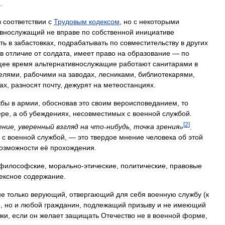
.
в
соответствии
с
Трудовым
кодексом
,
но
с
некоторыми
ивнослужащий
не
вправе
по
собственной
инициативе
ть
в
забастовках
,
подрабатывать
по
совместительству
в
других
в
отличие
от
солдата
,
имеет
право
на
образование
—
по
щее
время
альтернативнослужащие
работают
санитарами
в
телями
,
рабочими
на
заводах
,
лесниками
,
библиотекарями
,
ах
,
разносят
почту
,
дежурят
на
метеостанциях
.
жбы
в
армии
,
обосновав
это
своим
вероисповеданием
,
то
ере
,
а
об
убеждениях
,
несовместимых
с
военной
службой
.
[
2
]
ение
,
уверенный
взгляд
на
что
-
нибудь
,
точка
зрения
»
.
с
военной
службой
, —
это
твердое
мнение
человека
об
этой
озможности
её
прохождения
.
философские
,
морально
-
этические
,
политические
,
правовые
ексное
содержание
.
не
только
верующий
,
отвергающий
для
себя
военную
службу
(
к
),
но
и
любой
гражданин
,
подлежащий
призыву
и
не
имеющий
чки
,
если
он
желает
защищать
Отечество
не
в
военной
форме
,