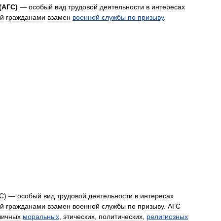
(
АГС
)
—
особый
вид
трудовой
деятельности
в
интересах
й
гражданами
взамен
военной
службы
по
призыву
.
С
) —
особый
вид
трудовой
деятельности
в
интересах
й
гражданами
взамен
военной
службы
по
призыву
.
АГС
личных
моральных
,
этических
,
политических
,
религиозных