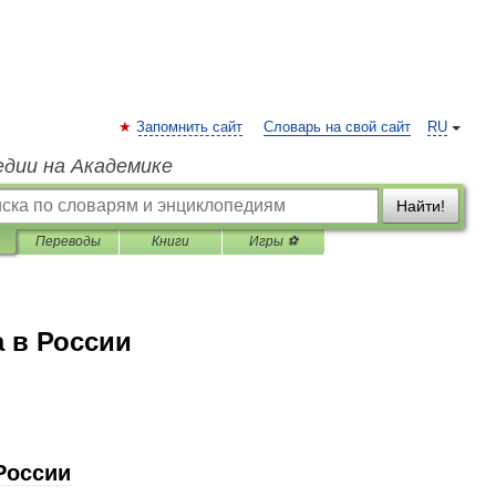
Запомнить сайт
Словарь на свой сайт
RU
едии на Академике
Найти!
Переводы
Книги
Игры ⚽
 в России
России