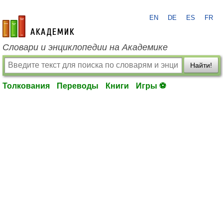
EN
DE
ES
FR
academic.ru
Словари и энциклопедии на Академике
Найти!
Толкования
Переводы
Книги
Игры ⚽