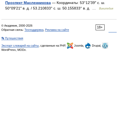
Проспект Масленникова
— Координаты: 53°12′39″ с. ш.
50°09′21″ в. д. / 53.210833° с. ш. 50.155833° в. д. …
Википедия
© Академик, 2000-2026
18+
Обратная связь:
Техподдержка
,
Реклама на сайте
👣 Путешествия
Экспорт словарей на сайты
, сделанные на PHP,
Joomla,
Drupal,
WordPress, MODx.