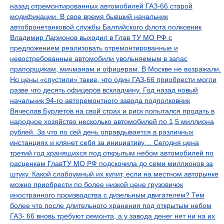
назад отремонтированных автомобилей ГАЗ-66 старой
модификации. В свое время бывший начальник
автобронетанковой службы Балтийского флота полковник
Владимир Ларионов выходил в Глав ТУ МО РФ с
предложением реализовать отремонтированные и
невостребованные автомобили увольняемым в запас
прапорщикам, мичманам и офицерам. В Москве не возражали.
Но цены «спустили» такие, что один ГАЗ-66 приобрести могли
разве что десять офицеров вскладчину. Год назад новый
начальник 94-го авторемонтного завода подполковник
Вячеслав Бурлетов на свой страх и риск попытался продать в
народное хозяйство несколько автомобилей по 1,5 миллиона
рублей. За что по сей день оправдывается в различных
инстанциях и клянет себя за инициативу… Сегодня цена
третий год хранящихся под открытым небом автомобилей по
расценкам ГлавТУ МО РФ подскочила до семи миллионов за
штуку. Какой слабоумный их купит, если на местном авторынке
можно приобрести по более низкой цене грузовичок
иностранного производства с дизельным двигателем? Тем
более что после длительного хранения под открытым небом
ГАЗ- 66 вновь требуют ремонта, а у завода денег нет ни на их