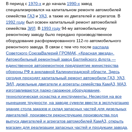
В период c
1970-х
и до начала
1990-х
завод
специализировался на капитальном ремонте автомобилей
семейства
ГАЗ
и
УАЗ
, а также их двигателей и агрегатов. В
1992 году
был освоен капитальный ремонт автомобилей
семейства
ЗИЛ
. В
1993 году
94-му автомобильному
ремонтному заводу было передано производственное
оборудование расформированного 112-го автомобильного
ремонтного завода. В связи с тем что после
распада
Советского СоюзаВалерий ГРОМАК, «Красная звезда».
Автомобильный ремонтный завод Балтийского флота —
единственное авторемонтное предприятие министерства
обороны РФ в анклавной Калининградской области. Здесь
сегодня проходят капитальный ремонт автомобили ГАЗ, УАЗ,
ЗИЛ, дизельные двигатели и агрегаты семейства КамАЗ, МАЗ,
изготавливаются парко-гаражное оборудование,
технологическая оснастка и инструменты. Несмотря на все
нынешние трудности, на заводе сумели ввести в эксплуатацию
здание стола заказов и склад запасных частей для дизельных
двигателей, произвести реконструкцию производства под
выпуск двигателей и агрегатов автомобилей КамАЗ, открыть
магазин для реализации запасных частей и продукции завода,