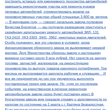
построить эстакаду для ежедневного техосмотра автомобилей,
завершить реконструкцию участка для ремонта кузовов
легковых автомобилей, отремонтировать кровлю на
производственных участках общей площадью 3.800 кв. метров.
— В минувшем году, — говорит начальник завода полковник
Вячеслав Бурлетов, — мы получили разрешение приступить к
серийному капитальному ремонту автомобилей ЗИЛ- 131,
ГАЗ-2410, УАЗ-3303, 3441, 3962, некоторых марок двигателей.
Особо подчеркну: все это сделано в условиях, когда
финансирование оборонного заказа не выдерживает никакой
критики. Долг Министерства обороны заводу к настоящему
времени составил около 9 млн рублей. Нет средств на закупку
топлива, запчастей, материалов, на реконструкцию
производства по выпуску товаров народного потребления. Три
месяца не выплачивается зарплата рабочим и служащим… И
все же предприятие до сих пор умудрялось выполнять
поставленные перед ним задачи. Но, судя по последним
событиям, на единственном в регионе ремонтном
автомобильном заводе скоро будет поставлен крест. В
бухгалтерии завода мне показали справку о задолженности по
налогам по состоянию на 1 марта с.г. Картина безрадостная.
Если местные налоги предприятие худо-бедно ещё платит, то