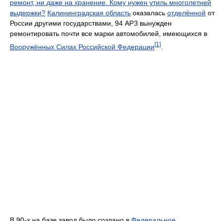
ремонт, ни даже на хранение. Кому нужен утиль многолетней
выдержки?
Калининградская область
оказалась
отделённой
от
России другими государствами, 94 АРЗ вынужден
ремонтировать почти все марки автомобилей, имеющихся в
[1]
Вооружённых Силах Российской Федерации
.
В 90-х на базе завод было создано в
Федеральное