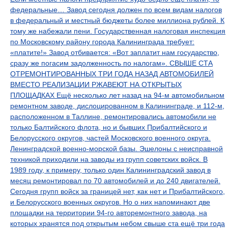
федеральные… Завод сегодня должен по всем видам налогов
в федеральный и местный бюджеты более миллиона рублей. К
тому же набежали пени. Государственная налоговая инспекция
по Московскому району города Калининграда требует:
«платите!» Завод отбивается: «Вот заплатит нам государство,
сразу же погасим задолженность по налогам». СВЫШЕ СТА
ОТРЕМОНТИРОВАННЫХ ТРИ ГОДА НАЗАД АВТОМОБИЛЕЙ
ВМЕСТО РЕАЛИЗАЦИИ РЖАВЕЮТ НА ОТКРЫТЫХ
ПЛОЩАДКАХ Ещё несколько лет назад на 94-м автомобильном
ремонтном заводе, дислоцированном в Калининграде, и 112-м,
расположенном в Таллине, ремонтировались автомобили не
только Балтийского флота, но и бывших Прибалтийского и
Белорусского округов, частей Московского военного округа.
Ленинградской военно-морской базы. Эшелоны с неисправной
техникой приходили на заводы из групп советских войск. В
1989 году, к примеру, только один Калининградский завод в
месяц ремонтировал по 70 автомобилей и до 240 двигателей.
Сегодня групп войск за границей нет, как нет и Прибалтийского,
и Белорусского военных округов. Но о них напоминают две
площадки на территории 94-го авторемонтного завода, на
которых хранятся под открытым небом свыше ста ещё три года