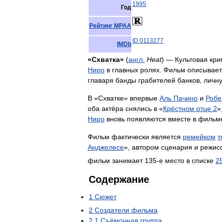
1995
Год
Рейтинг
MPAA
ID
0113277
IMDb
«
Схватка
»
(
англ
.
Heat
) —
Культовая
кри
Ниро
в
главных
ролях
.
Фильм
описывает
главаря
банды
грабителей
банков
,
личн
В
«
Схватке
»
впервые
Аль
Пачино
и
Робе
оба
актёра
снялись
в
«
Крёстном
отце
2
»
Ниро
вновь
появляются
вместе
в
фильм
Фильм
фактически
является
ремейком
т
Анджелесе
»,
автором
сценария
и
режис
фильм
занимает
135
-
е
место
в
списке
2
Содержание
1
Сюжет
2
Создатели
фильма
2
.
1
Съёмочная
группа