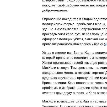
которой
с
ним
плохо
обращаются
из
-
за
покидает
своё
рабочее
место
несмотря
доброжелателя
.
Ограбление
находится
в
стадии
подгото
полицейской
форме
,
прибывают
в
банк
,
здание
.
Развязывается
напряжённая
пе
прокладывают
себе
путь
через
полицейс
офицеров
полиции
убиты
,
включая
Боск
привозит
раненого
Шихерлиса
к
врачу
(
Узнав
о
смерти
ван
Занта
,
Ханна
понима
который
прячется
в
гостиничном
номере
Ханна
приказывает
своей
команде
расп
МакКоли
клюнул
.
Тем
временем
полици
специальное
место
,
в
котором
сержант
судить
за
соучастие
в
преступлении
муж
Криса
полиции
.
Крис
появляется
через
ч
проблемы
в
их
браке
,
Шарлин
тайком
пр
смотрят
друг
другу
в
глаза
,
и
Крис
возвр
МакКоли
возвращается
к
Иди
и
нарушае
Зеландию
.
После
того
,
как
они
договори