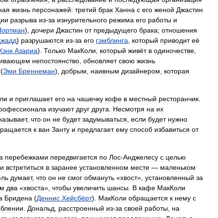
ная
жизнь
персонажей:
третий
брак
Ханна
с
его
женой
Джастин
дии
разрыва
из
-
за
изнурительного
режима
его
работы
и
Портман
),
дочери
Джастин
от
предыдущего
брака
;
отношения
Джадд
)
разрушаются
из
-
за
его
гэмблинга
,
который
приводит
её
Хэнк
Азариа
).
Только
МакКоли
,
который
живёт
в
одиночестве
,
кивающем
непостоянство
,
обновляет
свою
жизнь
(
Эми
Бреннеман
),
добрым
,
наивным
дизайнером
,
которая
ли
и
приглашает
его
на
чашечку
кофе
в
местный
ресторанчик
.
рофессионала
изучают
друг
друга
.
Несмотря
на
их
казывает
,
что
он
не
будет
задумываться
,
если
будет
нужно
бращается
к
ван
Занту
и
предлагает
ему
способ
избавиться
от
а
перебежками
передвигается
по
Лос
-
Анджелесу
с
целью
и
встретиться
в
заранее
установленном
месте
—
маленьком
ель
думает
,
что
он
не
смог
обмануть
«
хвост
»,
установленный
за
им
два
«
хвоста
»,
чтобы
увеличить
шансы
.
В
кафе
МакКоли
а
Бридена
(
Деннис
Хейсбёрт
).
МакКоли
обращается
к
нему
с
аблении
.
Дональд
,
расстроенный
из
-
за
своей
работы
,
на