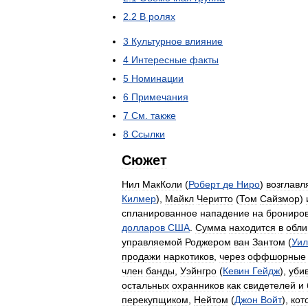
2
.
2
В
ролях
3
Культурное
влияние
4
Интересные
факты
5
Номинации
6
Примечания
7
См
.
также
8
Ссылки
Сюжет
Нил
МакКоли
(
Роберт
де
Ниро
)
возглавл
Килмер
),
Майкл
Черитто
(
Том
Сайзмор
)
спланированное
нападение
на
брониро
долларов
США
.
Сумма
находится
в
обли
управляемой
Роджером
ван
Зантом
(
Уи
продажи
наркотиков
,
через
оффшорные
член
банды
,
Уэйнгро
(
Кевин
Гейдж
),
уби
остальных
охранников
как
свидетелей
и
перекупщиком
,
Нейтом
(
Джон
Войт
),
кот