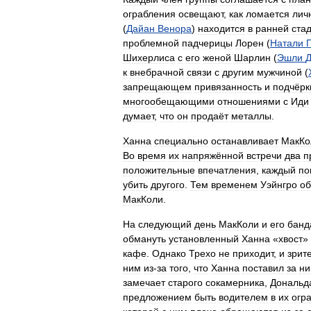
ограбления
освещают
,
как
ломается
лич
(
Дайан
Венора
)
находится
в
ранней
ста
проблемной
падчерицы
Лорен
(
Натали
Шихерлиса
с
его
женой
Шарлин
(
Эшли
к
внебрачной
связи
с
другим
мужчиной
(
запрещающем
привязанность
и
подчёр
многообещающими
отношениями
с
Иди
думает
,
что
он
продаёт
металлы
.
Ханна
специально
останавливает
МакКо
Во
время
их
напряжённой
встречи
два
п
положительные
впечатления
,
каждый
по
убить
другого
.
Тем
временем
Уэйнгро
о
МакКоли
.
На
следующий
день
МакКоли
и
его
банд
обмануть
установленный
Ханна
«
хвост
»
кафе
.
Однако
Трехо
не
приходит
,
и
зрит
ним
из
-
за
того
,
что
Ханна
поставил
за
н
замечает
старого
сокамерника
,
Дональд
предложением
быть
водителем
в
их
огр