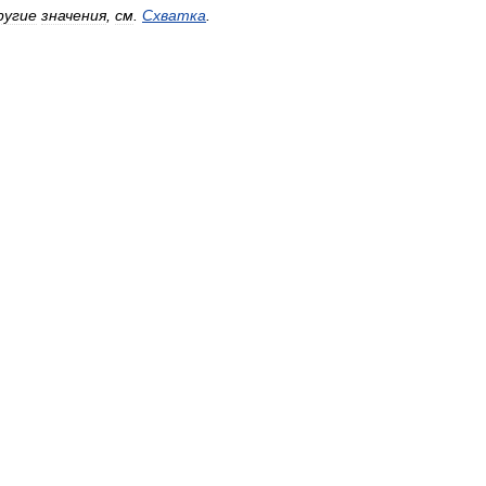
ругие
значения
,
см
.
Схватка
.