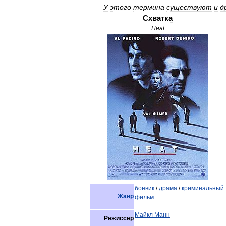
У
этого
термина
существуют
и
д
Схватка
Heat
боевик
/
драма
/
криминальный
Жанр
фильм
Майкл
Манн
Режиссёр