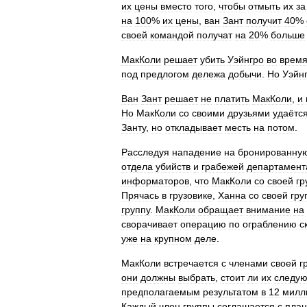
их
цены
вместо
того
,
чтобы
отмыть
их
за
на
100
%
их
цены
,
ван
Зант
получит
40
%
своей
командой
получат
на
20
%
больше
МакКоли
решает
убить
Уэйнгро
во
врем
под
предлогом
дележа
добычи
.
Но
Уэйн
Ван
Зант
решает
не
платить
МакКоли
,
и
Но
МакКоли
со
своими
друзьями
удаётс
Занту
,
но
откладывает
месть
на
потом
.
Расследуя
нападение
на
бронированну
отдела
убийств
и
грабежей
департамент
информаторов
,
что
МакКоли
со
своей
гр
Прячась
в
грузовике
,
Ханна
со
своей
гру
группу
.
МакКоли
обращает
внимание
на
сворачивает
операцию
по
ограблению
с
уже
на
крупном
деле
.
МакКоли
встречается
с
членами
своей
г
они
должны
выбрать
,
стоит
ли
их
следу
предполагаемым
результатом
в
12
милл
Каждый
член
группы
соглашается
с
пла