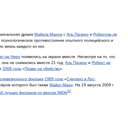
минальная
драма
Майкла
Манна
с
Аль
Пачино
и
Робертом
де
психологическое
противостояние
опытного
полицейского
и
ую
жизнь
каждого
из
них
.
рт
де
Ниро
появились
на
экране
вместе
.
Несмотря
на
то
,
что
,
они
не
снимались
вместе
21
год
.
Аль
Пачино
и
Роберт
де
е
2008
года
«
Право
на
убийство
».
елевизионного
фильма
1989
года
«
Сделано
в
Лос
-
сёром
которого
был
также
Майкл
Манн
.
На
19
августа
2009
г
.
[
1
]
50
лучших
фильмов
по
версии
IMDb
.