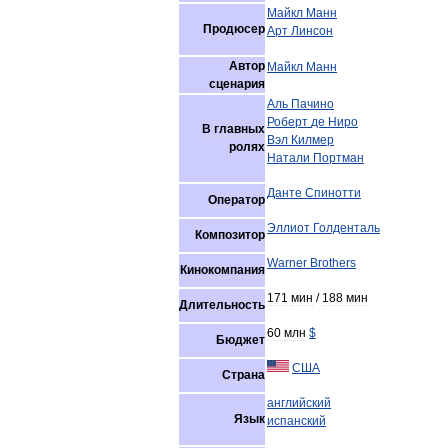
Майкл
Манн
Продюсер
Арт
Линсон
Автор
Майкл
Манн
сценария
Аль
Пачино
Роберт
де
Ниро
В
главных
Вэл
Килмер
ролях
Натали
Портман
Данте
Спинотти
Оператор
Эллиот
Голденталь
Композитор
Warner
Brothers
Кинокомпания
171
мин
/
188
мин
Длительность
60
млн
$
Бюджет
США
Страна
английский
Язык
испанский