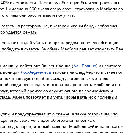
40
%
их
стоимости
.
Поскольку
облигации
были
застрахованы
от
1
миллиона
600
тысяч
сверх
своей
страховки
,
а
МакКоли
со
того
,
чем
они
рассчитывали
получить
.
я
встречи
в
ресторанчике
,
в
котором
члены
банды
собрались
гро
удаётся
бежать
.
посылает
людей
убить
его
при
передаче
денег
за
облигации
.
я
победить
в
схватке
.
За
обман
МакКоли
решает
отомстить
Ван
ю
машину
,
лейтенант
Винсент
Ханна
(
Аль
Пачино
)
из
элитного
а
полиции
Лос
-
Анджелеса
выходит
на
след
Черито
и
узнаёт
от
уппой
планируют
ограбить
склад
драгоценных
металлов
.
ппой
следит
за
складом
и
готовится
арестовать
МакКоли
и
его
звук
,
который
произвело
оружие
одного
из
полицейских
и
клада
.
Ханна
позволяет
им
уйти
,
чтобы
взять
их
с
поличным
руппы
и
предупреждает
их
о
слежке
,
а
также
говорит
им
,
что
ющая
игра
свеч
.
Речь
идёт
об
ограблении
банка
с
ионов
долларов
,
который
позволит
МакКоли
«
уйти
на
пенсию
».
ном
ограбления
,
а
расследование
и
последующая
организация