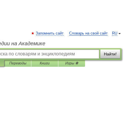
Запомнить сайт
Словарь на свой сайт
RU
едии на Академике
Найти!
Переводы
Книги
Игры ⚽