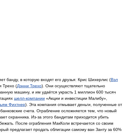
яет
банду
,
в
которую
входят
его
друзья:
Крис
Шихерлис
(
Вэл
и
Трехо
(
Дэнни
Трехо
).
Они
осуществляют
тщательно
ванную
машину
,
и
им
удаётся
украсть
1
миллион
600
тысяч
гациях
шелл
-
компании
«
Акции
и
инвестиции
Малибу
»,
льям
Фихтнер
).
Эта
компания
отмывает
деньги
,
полученные
от
банковские
счета
.
Ограбление
осложняется
тем
,
что
новый
вает
охранника
.
Из
-
за
этого
бандитам
приходится
убить
бежать
.
После
ограбления
МакКоли
встречается
со
своим
орый
предлагает
продать
облигации
самому
ван
Занту
за
60
%