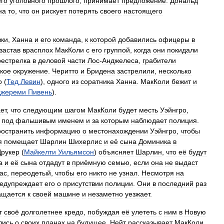
его
уголовного
прошлого
,
принимает
предложение
.
Дональд
на
то
,
что
он
рискует
потерять
своего
настоящего
вки
,
Ханна
и
его
команда
,
к
которой
добавились
офицеры
в
застав
врасплох
МакКоли
с
его
группой
,
когда
они
покидали
рестрелка
в
деловой
части
Лос
-
Анджелеса
,
грабители
кое
окружение
.
Черитто
и
Бридена
застрелили
,
несколько
о
(
Тед
Левин
),
одного
из
соратника
Ханна
.
МакКоли
бежит
и
Джереми
Пивень
).
ет
,
что
следующим
шагом
МакКоли
будет
месть
Уэйнгро
,
под
фальшивым
именем
и
за
которым
наблюдает
полиция
.
ространить
информацию
о
местонахождении
Уэйнгро
,
чтобы
я
помещает
Шарлин
Шихерлис
и
её
сына
Доминика
в
Друкер
(
Майкелти
Уильямсон
)
объясняет
Шарлин
,
что
её
будут
а
и
её
сына
отдадут
в
приёмную
семью
,
если
она
не
выдаст
ас
,
переодетый
,
чтобы
его
никто
не
узнал
.
Несмотря
на
едупреждает
его
о
присутствии
полиции
.
Они
в
последний
раз
ащается
к
своей
машине
и
незаметно
уезжает
.
т
своё
долголетнее
кредо
,
побуждая
её
улететь
с
ним
в
Новую
лись
о
своих
планах
на
будущее
,
Нейт
рассказывает
МакКоли
,