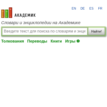
EN
DE
ES
FR
academic.ru
Словари и энциклопедии на Академике
Найти!
Толкования
Переводы
Книги
Игры ⚽