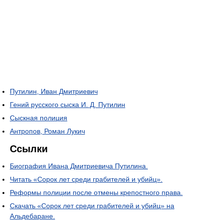
Путилин, Иван Дмитриевич
Гений русского сыска И. Д. Путилин
Сыскная полиция
Антропов, Роман Лукич
Ссылки
Биография Ивана Дмитриевича Путилина.
Читать «Сорок лет среди грабителей и убийц».
Реформы полиции после отмены крепостного права.
Скачать «Сорок лет среди грабителей и убийц» на
Альдебаране.