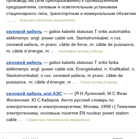
производства (или преобразования) к промышленным
предприятиям, силовым и осветительным установкам
стационарного типа, транспортным и коммунальным объектам.
… …
Большая советская энциклопедия
силовой кабель
— galios kabelis statusas T sritis automatika
atitikmenys: angl. power cable vok. Starkstromkabel, n rus.
силовой кабель, m pranc. câble de force, m; câble de puissance,
m; câble d énergie, m …
Automatikos terminų žodynas
силовой кабель
— galios kabelis statusas T sritis fizika
atitikmenys: angl. power cable vok. Energiekabel, n; Kraftkabel, n;
Starkstromkabel, n rus. силовой кабель, m pranc. câble de
puissance, m; câble d’énergie, m …
Fizikos terminų žodynas
силовой кабель для АЭС
— — [Я.Н.Лугинский, М.С.Фези
Жилинская, Ю.С.Кабиров. Англо русский словарь по
электротехнике и электроэнергетике, Москва, 1999 г.] Тематики
электротехника, основные понятия EN nuclear power station
cable …
Справочник технического переводчика