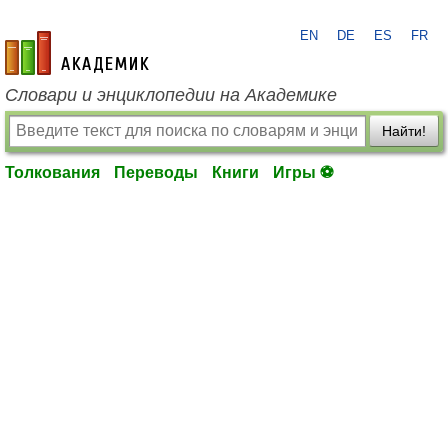
EN
DE
ES
FR
academic.ru
Словари и энциклопедии на Академике
Найти!
Толкования
Переводы
Книги
Игры ⚽