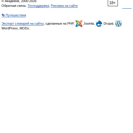
© Академик, 2000-2026
18+
Обратная связь:
Техподдержка
,
Реклама на сайте
👣 Путешествия
Экспорт словарей на сайты
, сделанные на PHP,
Joomla,
Drupal,
WordPress, MODx.