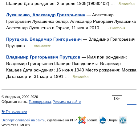
Шапиро Дата рождения: 2 апреля 1908(19080402) …
Википедия
Лукашенко, Александр Григорьевич
— Александр
Григорьевич Лукашенко белор. Аляксандр Рыгоравіч Лукашэнка
Александр Лукашенко в Горках, 11 июня 2010 …
Википедия
Прутцков, Владимир Григорьевич
— Владимир Григорьевич
Прутцков …
Википедия
Владимир Григорьевич Прутцков
— Имя при рождении:
Владимир Григорьевич Шапиро Псевдонимы: Владимир
Кашаев Дата рождения: 16 июня 1940 Место рождения: Москва
Дата смерти: 31 марта 1991 …
Википедия
© Академик, 2000-2026
18+
Обратная связь:
Техподдержка
,
Реклама на сайте
👣 Путешествия
Экспорт словарей на сайты
, сделанные на PHP,
Joomla,
Drupal,
WordPress, MODx.