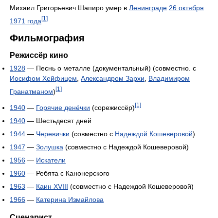
Михаил Григорьевич Шапиро умер в
Ленинграде
26 октября
[1]
1971 года
Фильмография
Режиссёр кино
1928
— Песнь о металле (документальный) (совместно. с
Иосифом Хейфицем
,
Александром Зархи
,
Владимиром
[1]
Гранатманом
)
[1]
1940
—
Горячие денёчки
(сорежиссёр)
1940
— Шестьдесят дней
1944
—
Черевички
(совместно с
Надеждой Кошеверовой
)
1947
—
Золушка
(совместно с Надеждой Кошеверовой)
1956
—
Искатели
1960
— Ребята с Канонерского
1963
—
Каин XVIII
(совместно с Надеждой Кошеверовой)
1966
—
Катерина Измайлова
Сценарист