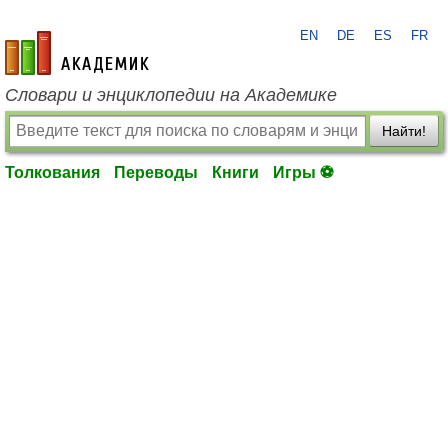
EN
DE
ES
FR
academic.ru
Словари и энциклопедии на Академике
Найти!
Толкования
Переводы
Книги
Игры ⚽