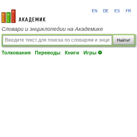
EN
DE
ES
FR
academic.ru
Словари и энциклопедии на Академике
Найти!
Толкования
Переводы
Книги
Игры ⚽