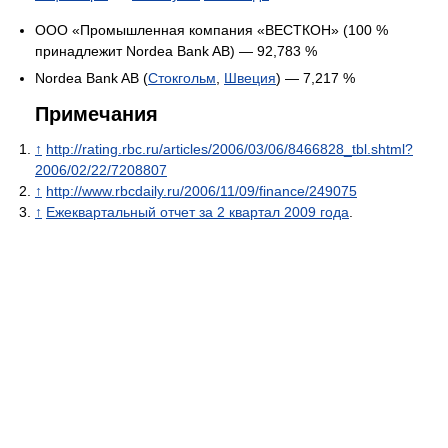
ООО «Промышленная компания «ВЕСТКОН» (100 %
принадлежит Nordea Bank AB) — 92,783 %
Nordea Bank AB (
Стокгольм
,
Швеция
) — 7,217 %
Примечания
↑
http://rating.rbc.ru/articles/2006/03/06/8466828_tbl.shtml?
2006/02/22/7208807
↑
http://www.rbcdaily.ru/2006/11/09/finance/249075
↑
Ежеквартальный отчет за 2 квартал 2009 года
.