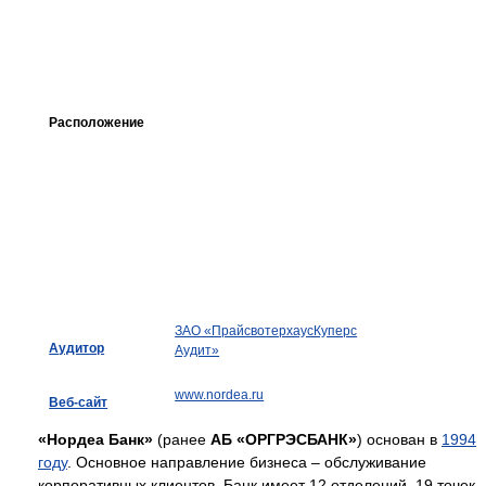
Расположение
ЗАО «ПрайсвотерхаусКуперс
Аудитор
Аудит»
www.nordea.ru
Веб-сайт
«Нордеа Банк»
(ранее
АБ «ОРГРЭСБАНК»
) основан в
1994
году
. Основное направление бизнеса – обслуживание
корпоративных клиентов. Банк имеет 12 отделений, 19 точек