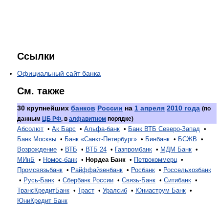
Ссылки
Официальный сайт банка
См. также
30 крупнейших
банков
России
на
1 апреля
2010 года
(по
данным
ЦБ РФ
, в
алфавитном
порядке)
Абсолют
•
Ак Барс
•
Альфа-банк
•
Банк ВТБ Северо-Запад
•
Банк Москвы
•
Банк «Санкт-Петербург»
•
Бинбанк
•
БСЖВ
•
Возрождение
•
ВТБ
•
ВТБ 24
•
Газпромбанк
•
МДМ Банк
•
МИнБ
•
Номос-банк
•
Нордеа Банк
•
Петрокоммерц
•
Промсвязьбанк
•
Райффайзенбанк
•
Росбанк
•
Россельхозбанк
•
Русь-Банк
•
Сбербанк России
•
Связь-Банк
•
Ситибанк
•
ТрансКредитБанк
•
Траст
•
Уралсиб
•
Юниаструм Банк
•
ЮниКредит Банк