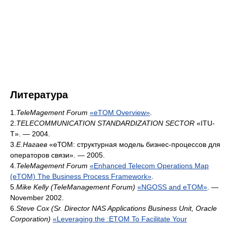
Литература
1.
TeleMagement Forum
«eTOM Overview»
.
2.
TELECOMMUNICATION STANDARDIZATION SECTOR
«ITU-
T». — 2004.
3.
Е.Нагаев
«еТОМ: структурная модель бизнес-процессов для
операторов связи». — 2005.
4.
TeleMagement Forum
«Enhanced Telecom Operations Map
(eTOM) The Business Process Framework»
.
5.
Mike Kelly (TeleManagement Forum)
«NGOSS and eTOM»
. —
November 2002.
6.
Steve Cox (Sr. Director NAS Applications Business Unit, Oracle
Corporation)
«Leveraging the :ETOM To Facilitate Your