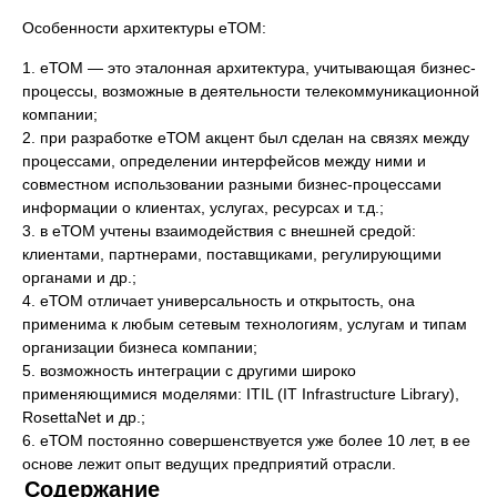
Особенности архитектуры еТОМ:
1. еТОМ — это эталонная архитектура, учитывающая бизнес-
процессы, возможные в деятельности телекоммуникационной
компании;
2. при разработке еТОМ акцент был сделан на связях между
процессами, определении интерфейсов между ними и
совместном использовании разными бизнес-процессами
информации о клиентах, услугах, ресурсах и т.д.;
3. в еТОМ учтены взаимодействия с внешней средой:
клиентами, партнерами, поставщиками, регулирующими
органами и др.;
4. еТОМ отличает универсальность и открытость, она
применима к любым сетевым технологиям, услугам и типам
организации бизнеса компании;
5. возможность интеграции с другими широко
применяющимися моделями: ITIL (IT Infrastructure Library),
RosettaNet и др.;
6. еТОМ постоянно совершенствуется уже более 10 лет, в ее
основе лежит опыт ведущих предприятий отрасли.
Содержание