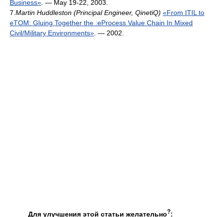
Business»
. — May 19-22, 2003.
7.
Martin Huddleston (Principal Engineer, QinetiQ)
«From ITIL to
eTOM: Gluing Together the :eProcess Value Chain In Mixed
Civil/Military Environments»
. — 2002.
?
Для улучшения этой статьи желательно
: