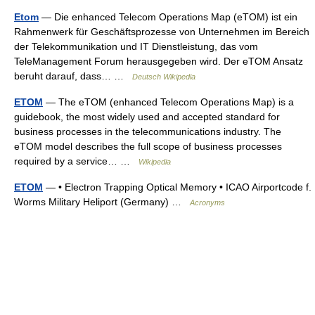
Etom
— Die enhanced Telecom Operations Map (eTOM) ist ein
Rahmenwerk für Geschäftsprozesse von Unternehmen im Bereich
der Telekommunikation und IT Dienstleistung, das vom
TeleManagement Forum herausgegeben wird. Der eTOM Ansatz
beruht darauf, dass… …
Deutsch Wikipedia
ETOM
— The eTOM (enhanced Telecom Operations Map) is a
guidebook, the most widely used and accepted standard for
business processes in the telecommunications industry. The
eTOM model describes the full scope of business processes
required by a service… …
Wikipedia
ETOM
— • Electron Trapping Optical Memory • ICAO Airportcode f.
Worms Military Heliport (Germany) …
Acronyms