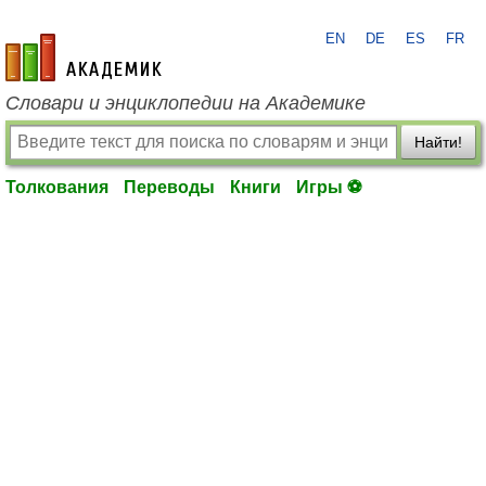
EN
DE
ES
FR
academic.ru
Словари и энциклопедии на Академике
Найти!
Толкования
Переводы
Книги
Игры ⚽