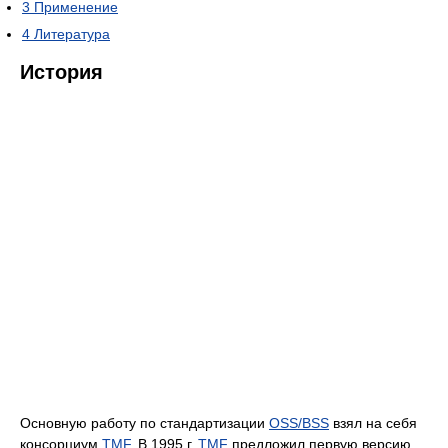
3
Применение
4
Литература
История
Основную работу по стандартизации
OSS/BSS
взял на себя
консорциум
TMF
. В 1995 г.
TMF
предложил первую версию