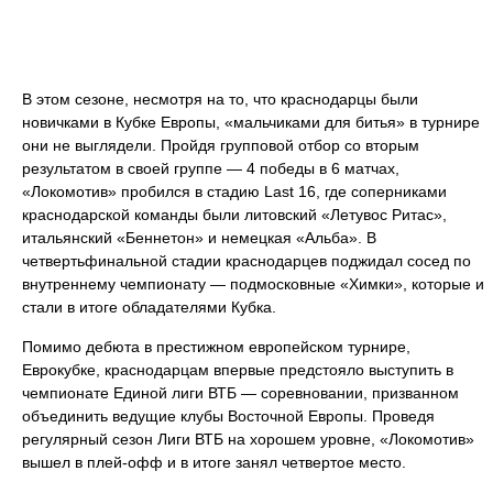
В этом сезоне, несмотря на то, что краснодарцы были
новичками в Кубке Европы, «мальчиками для битья» в турнире
они не выглядели. Пройдя групповой отбор со вторым
результатом в своей группе — 4 победы в 6 матчах,
«Локомотив» пробился в стадию Last 16, где соперниками
краснодарской команды были литовский «Летувос Ритас»,
итальянский «Беннетон» и немецкая «Альба». В
четвертьфинальной стадии краснодарцев поджидал сосед по
внутреннему чемпионату — подмосковные «Химки», которые и
стали в итоге обладателями Кубка.
Помимо дебюта в престижном европейском турнире,
Еврокубке, краснодарцам впервые предстояло выступить в
чемпионате Единой лиги ВТБ — соревновании, призванном
объединить ведущие клубы Восточной Европы. Проведя
регулярный сезон Лиги ВТБ на хорошем уровне, «Локомотив»
вышел в плей-офф и в итоге занял четвертое место.