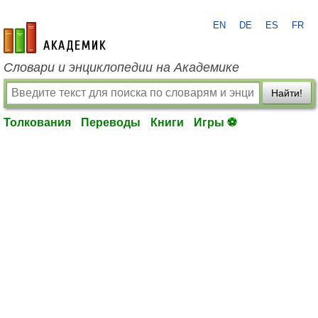
EN
DE
ES
FR
academic.ru
Словари и энциклопедии на Академике
Найти!
Толкования
Переводы
Книги
Игры ⚽