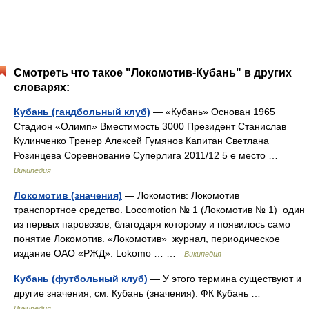
Смотреть что такое "Локомотив-Кубань" в других
словарях:
Кубань (гандбольный клуб)
— «Кубань» Основан 1965
Стадион «Олимп» Вместимость 3000 Президент Станислав
Кулинченко Тренер Алексей Гумянов Капитан Светлана
Розинцева Соревнование Суперлига 2011/12 5 е место …
Википедия
Локомотив (значения)
— Локомотив: Локомотив
транспортное средство. Locomotion № 1 (Локомотив № 1) один
из первых паровозов, благодаря которому и появилось само
понятие Локомотив. «Локомотив» журнал, периодическое
издание ОАО «РЖД». Lokomo … …
Википедия
Кубань (футбольный клуб)
— У этого термина существуют и
другие значения, см. Кубань (значения). ФК Кубань …
Википедия