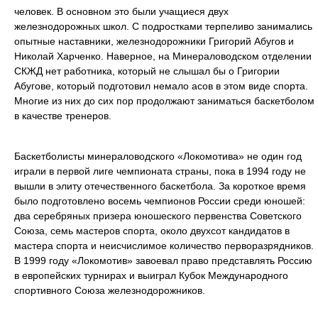
человек. В основном это были учащиеся двух
железнодорожных школ. С подростками терпеливо занимались
опытные наставники, железнодорожники Григорий Абугов и
Николай Харченко. Наверное, на Минераловодском отделении
СКЖД нет работника, который не слышал бы о Григории
Абугове, который подготовил немало асов в этом виде спорта.
Многие из них до сих пор продолжают заниматься баскетболом
в качестве тренеров.
Баскетболисты минераловодского «Локомотива» не один год
играли в первой лиге чемпионата страны, пока в 1994 году не
вышли в элиту отечественного баскетбола. За короткое время
было подготовлено восемь чемпионов России среди юношей:
два серебряных призера юношеского первенства Советского
Союза, семь мастеров спорта, около двухсот кандидатов в
мастера спорта и неисчислимое количество перворазрядников.
В 1999 году «Локомотив» завоевал право представлять Россию
в европейских турнирах и выиграл Кубок Международного
спортивного Союза железнодорожников.