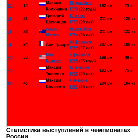
Максим
11 декабря
АЗ
14
192 см
73 кг
Колюшкин
1990
(22 года)
Григорий
10 июня
Ц
21
211 см
120 кг
Шуховцов
1983
(29 лет)
Алекс
22 октября
Ц
22
211 см
125 кг
Марич
1984
(28 лет)
28 февраля
Ц
24
Али Траоре
207 см
108 кг
1985
(27 лет)
Ник
7 февраля
РЗ
33
198 см
88 кг
Калатес
1989
(23 года)
Максим
16 января
РЗ
183 см
75 кг
Ткаченко
1992
(20 лет)
Максим
4 января
ТФ
45
204 см
104 кг
Шелекето
1987
(25 лет)
Статистика выступлений в чемпионатах
России