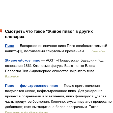
Смотреть что такое "Живое пиво" в других
словарях:
Пиво
— Баварское пшеничное пиво Пиво слабоалкогольный
напиток[1], получаемый спиртовым брожением …
Википедия
Живое ейское пиво
— АОЗТ «Приазовская Бавария» Год
основания 1861 Ключевые фигуры Васютченко Елена
Павловна Тип Акционерное общество закрытого типа …
Википедия
Пиво — фильтрованное пиво
— После приготовления
получается живое, нефильтрованное пиво. Для ускорения
процесса созревания и осветления, пиво фильтруют, удаляя
часть продуктов брожения. Конечно, вкуса пиву этот процесс не
добавляет, хотя выглядит оно более прозрачным. Такое… …
Книга о вкусной и здоровой пище