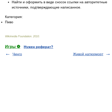
Найти и оформить в виде сносок ссылки на авторитетные
источники, подтверждающие написанное.
Категория:
Пиво
Wikimedia Foundation
.
2010
.
Игры ⚽
Нужен реферат?
Чинго
Живой натюрморт