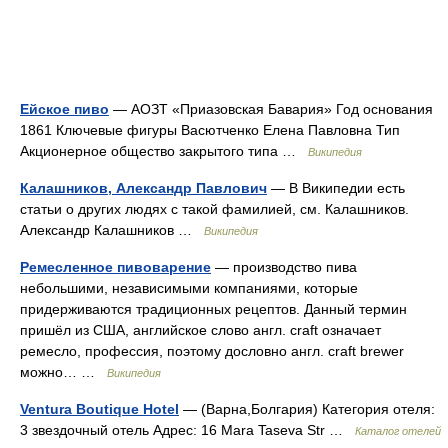
Ейское пиво
— АОЗТ «Приазовская Бавария» Год основания
1861 Ключевые фигуры Васютченко Елена Павловна Тип
Акционерное общество закрытого типа …
Википедия
Калашников, Александр Павлович
— В Википедии есть
статьи о других людях с такой фамилией, см. Калашников.
Александр Калашников …
Википедия
Ремесленное пивоварение
— производство пива
небольшими, независимыми компаниями, которые
придерживаются традиционных рецептов. Данный термин
пришёл из США, английское слово англ. craft означает
ремесло, профессия, поэтому дословно англ. craft brewer
можно… …
Википедия
Ventura Boutique Hotel
— (Варна,Болгария) Категория отеля:
3 звездочный отель Адрес: 16 Mara Taseva Str …
Каталог отелей