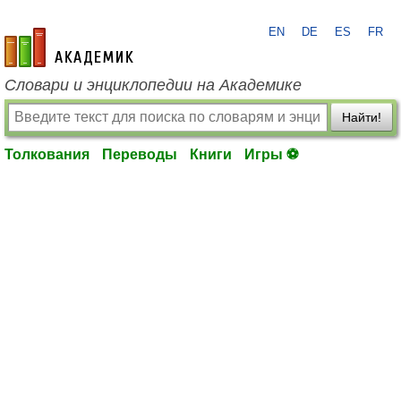
EN
DE
ES
FR
academic.ru
Словари и энциклопедии на Академике
Найти!
Толкования
Переводы
Книги
Игры ⚽