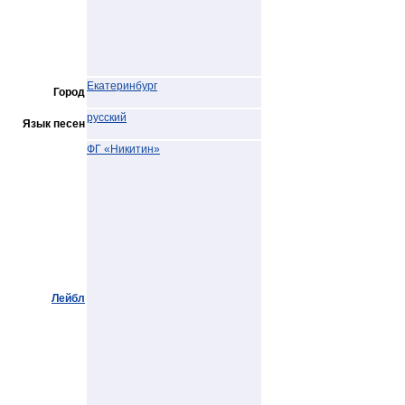
Екатеринбург
Город
русский
Язык песен
ФГ «Никитин»
Лейбл