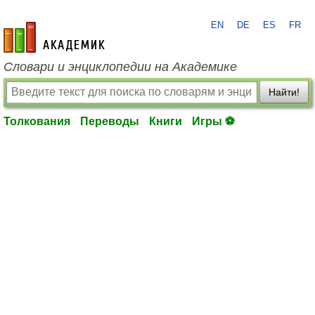
EN
DE
ES
FR
academic.ru
Словари и энциклопедии на Академике
Найти!
Толкования
Переводы
Книги
Игры ⚽