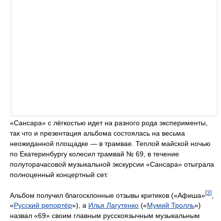
«Сансара» с лёгкостью идет на разного рода эксперименты,
так что и презентация альбома состоялась на весьма
неожиданной площадке — в трамвае. Теплой майской ночью
по Екатеринбургу колесил трамвай № 69, в течение
полуторачасовой музыкальной экскурсии «Сансара» отыграла
полноценный концертный сет.
[3]
Альбом получил благосклонные отзывы критиков («Афиша»
,
«
Русский репортёр
»), а
Илья Лагутенко
(«
Мумий Тролль
»)
назвал «69» своим главным русскоязычным музыкальным