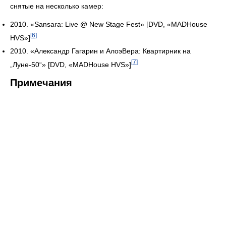
снятые на несколько камер:
2010. «Sansara: Live @ New Stage Fest» [DVD, «MADHouse
[6]
HVS»]
2010. «Александр Гагарин и АлоэВера: Квартирник на
[7]
„Луне-50“» [DVD, «MADHouse HVS»]
Примечания