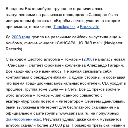
В родном Екатеринбурге группа не ограничивалась
выступлениями на различных площадках: «Сансара» была
инициатором фестиваля «Втроём легче», участие в котором
принимали, в том числе,
Tequilajazzz
и
Brazzaville
.
До
2008 года
группа на различных лейблах выпустила ещё 4
альбома, фильм-концерт «САНСАРА: „Ю ЛАВ me“» (Navigator
Records).
С выходом шестого альбома «Пожары» (
2008
) началась новая
«Сансара», считает фронтмен коллектива Александр Гагарин.
Всё кардинально изменилось. Не желая связывать себя
контрактами с рекорд-лейблами, с одной стороны, и осознавая,
что время традиционных музыкальных носителей, CD, уходит в
прошлое, группа тоже ушла — в Сеть. Все 11 треков spoken-
word альбома «Пожары», записанного совместно с
екатеринбургским поэтом и литератором Сергеем Даниловым,
были выложены в Интернет для бесплатного скачивания на
официальном сайте группы www.sansara.ru, на популярных
файлообменниках
. Результат удивил даже самих музыкантов:
альбом скачали более 20 000 раз. Примерно треть скачиваний