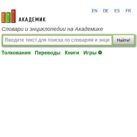
EN
DE
ES
FR
academic.ru
Словари и энциклопедии на Академике
Найти!
Толкования
Переводы
Книги
Игры ⚽