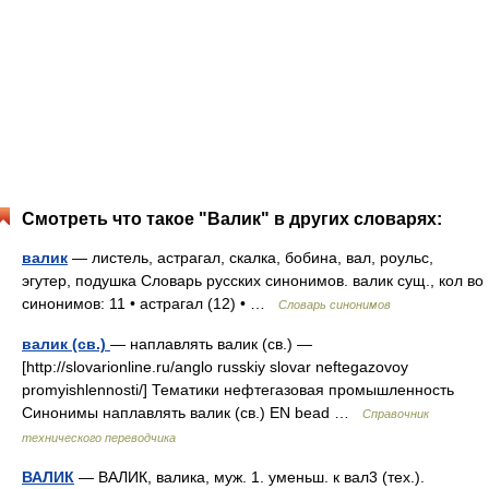
Смотреть что такое "Валик" в других словарях:
валик
— листель, астрагал, скалка, бобина, вал, роульс,
эгутер, подушка Словарь русских синонимов. валик сущ., кол во
синонимов: 11 • астрагал (12) • …
Словарь синонимов
валик (св.)
— наплавлять валик (св.) —
[http://slovarionline.ru/anglo russkiy slovar neftegazovoy
promyishlennosti/] Тематики нефтегазовая промышленность
Синонимы наплавлять валик (св.) EN bead …
Справочник
технического переводчика
ВАЛИК
— ВАЛИК, валика, муж. 1. уменьш. к вал3 (тех.).