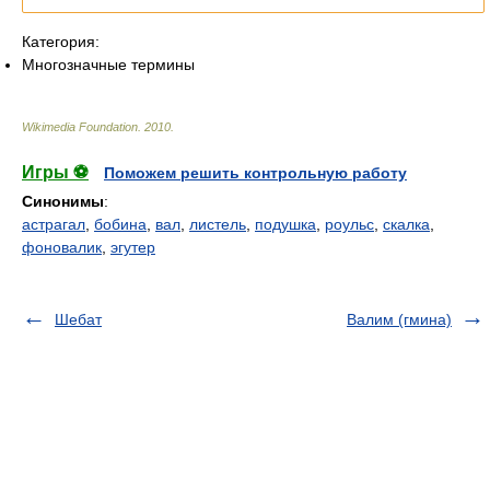
Категория:
Многозначные термины
Wikimedia Foundation
.
2010
.
Игры ⚽
Поможем решить контрольную работу
Синонимы
:
астрагал
,
бобина
,
вал
,
листель
,
подушка
,
роульс
,
скалка
,
фоновалик
,
эгутер
Шебат
Валим (гмина)