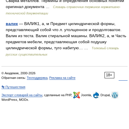
Сварка металлов. Термины и определения основных понятий
оригинал документа …
Словарь-справочник терминов нормативно-
технической документации
валик
— ВАЛИК1, а, м Предмет цилиндрической формы,
представляющий собой что л. утолщенное и продолговатое.
Валик из теста. Валик стиральной машины. ВАЛИК2, а, м Часть
предметов мебели, представляющая собой подушку
цилиндрической формы, туго набитую… …
Толковый словарь
русских существительных
© Академик, 2000-2026
18+
Обратная связь:
Техподдержка
,
Реклама на сайте
👣 Путешествия
Экспорт словарей на сайты
, сделанные на PHP,
Joomla,
Drupal,
WordPress, MODx.