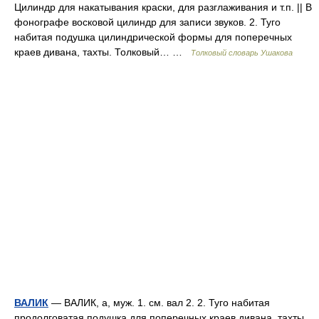
Цилиндр для накатывания краски, для разглаживания и т.п. || В
фонографе восковой цилиндр для записи звуков. 2. Туго
набитая подушка цилиндрической формы для поперечных
краев дивана, тахты. Толковый… …
Толковый словарь Ушакова
ВАЛИК
— ВАЛИК, а, муж. 1. см. вал 2. 2. Туго набитая
продолговатая подушка для поперечных краев дивана, тахты.