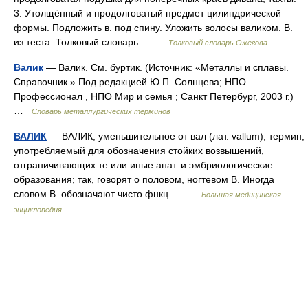
3. Утолщённый и продолговатый предмет цилиндрической
формы. Подложить в. под спину. Уложить волосы валиком. В.
из теста. Толковый словарь… …
Толковый словарь Ожегова
Валик
— Валик. См. буртик. (Источник: «Металлы и сплавы.
Справочник.» Под редакцией Ю.П. Солнцева; НПО
Профессионал , НПО Мир и семья ; Санкт Петербург, 2003 г.)
…
Словарь металлургических терминов
ВАЛИК
— ВАЛИК, уменьшительное от вал (лат. vallum), термин,
употребляемый для обозначения стойких возвышений,
отграничивающих те или иные анат. и эмбриологические
образования; так, говорят о половом, ногтевом В. Иногда
словом В. обозначают чисто фнкц.… …
Большая медицинская
энциклопедия