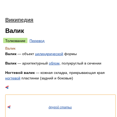
Википедия
Валик
Толкование
Перевод
Валик
Валик
— объект
цилиндрической
формы
Валик
— архитектурный
облом
, полукруглый в сечении
Ногтевой валик
— кожная складка, прикрывающая края
ногтевой
пластинки (задний и боковые)
Список значений слова или словосочетания со ссылками на
соответствующие статьи.
Если вы попали сюда из
другой статьи
Википедии, пожалуйста,
вернитесь и уточните ссылку так, чтобы она указывала на
статью.