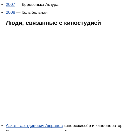
2007
— Деревенька Акчура
2008
— Колыбельная
Люди, связанные с киностудией
Асхат Тазетдинович Ашрапов
кинорежиссёр и кинооператор.