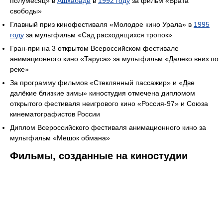
полумесяц» в
Ашхабаде
в
1992 году
за фильм «Врата
свободы»
Главный приз кинофестиваля «Молодое кино Урала» в
1995
году
за мультфильм «Сад расходящихся тропок»
Гран-при на 3 открытом Всероссийском фестивале
анимационного кино «Таруса» за мультфильм «Далеко вниз по
реке»
За программу фильмов «Стеклянный пассажир» и «Две
далёкие близкие зимы» киностудия отмечена дипломом
открытого фестиваля неигрового кино «Россия-97» и Союза
кинематографистов России
Диплом Всероссийского фестиваля анимационного кино за
мультфильм «Мешок обмана»
Фильмы, созданные на киностудии