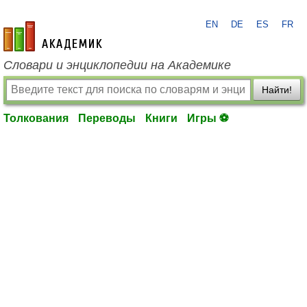
EN
DE
ES
FR
academic.ru
Словари и энциклопедии на Академике
Найти!
Толкования
Переводы
Книги
Игры ⚽