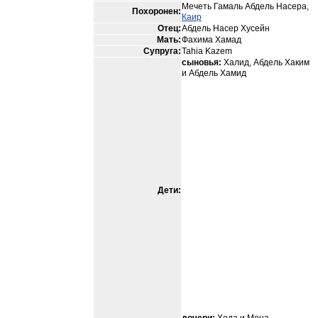
Мечеть Гамаль Абдель Насера,
Похоронен:
Каир
Отец:
Абдель Насер Хусейн
Мать:
Фахима Хамад
Супруга:
Tahia Kazem
сыновья:
Халид, Абдель Хаким
и Абдель Хамид
Дети: