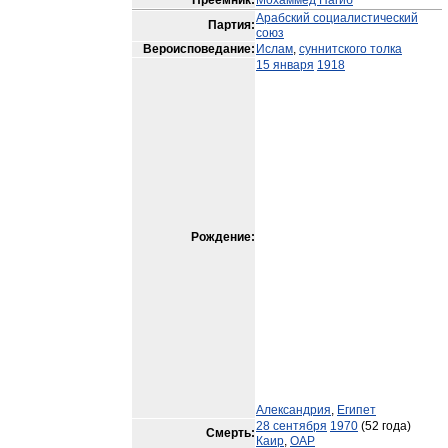
Преемник:
Мохаммед Нагиб
Арабский социалистический
Партия:
союз
Вероисповедание:
Ислам
,
суннитского толка
15 января
1918
Рождение:
Александрия
,
Египет
28 сентября
1970
(52 года)
Смерть:
Каир
,
ОАР