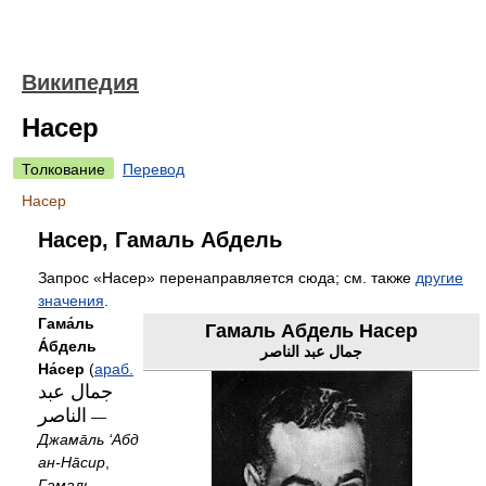
Википедия
Насер
Толкование
Перевод
Насер
Насер, Гамаль Абдель
Запрос «Насер» перенаправляется сюда; см. также
другие
значения
.
Гама́ль
Гамаль Абдель Насер
А́бдель
جمال عبد الناصر
На́сер
(
араб.
جمال عبد
الناصر
‎‎ —
Джамāль ‘Абд
ан-Нāсир
,
Гамаль