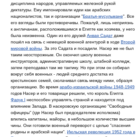
дисциплина народов, управляемых железной рукой
диктатуры. Ему импонировали идеи как арабских
националистов, так и организации "
Братья-мусульмане
". Все
его взгляды были противоречивы. Пожалуй, лишь неприязнь
к англичанам, расположившимся в Египте как хозяева, у него
была неизменна. Один из его друзей
Анвар Садат
даже
пошёл на связь с немецкой военной агентурой в ходе
Второй
мировой войны
. За это Садата и посадили. Насер же не был
таким неосторожным. Он окончил школу военных
инструкторов, административную школу, штабной колледж,
затем преподавал там же тактику. Но при этом он собирал
вокруг себя военных - людей среднего достатка из
крестьянских семей, сколачивал связь между ними, образуя
организацию. Во время
арабо-израильской войны 1948-1949
годов Насер и его товарищи решили, что король Египта
Фарук I
неспособен управлять страной и находится под
влиянием Запада. В насеровскую организацию "Свободные
офицеры" (где Насер был председателем исполкома)
влились капитаны, майоры, в небольшом количестве высшие
чины. Они готовили военный переворот с целью "спасения
родины и арабской нации".
Июльская революция 1952 года в