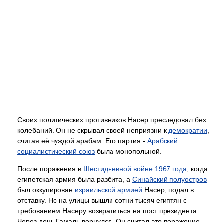
Своих политических противников Насер преследовал без
колебаний. Он не скрывал своей неприязни к
демократии
,
считая её чуждой арабам. Его партия -
Арабский
социалистический союз
была монопольной.
После поражения в
Шестидневной войне 1967 года
, когда
египетская армия была разбита, а
Синайский полуостров
был оккупирован
израильской армией
Насер, подал в
отставку. Но на улицы вышли сотни тысяч египтян с
требованием Насеру возвратиться на пост президента.
Через день Гамаль вернулся. Он считал это поражение