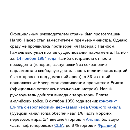
Официальным руководителем страны был провозглашен
Нагиб, Насер стал заместителем премьер-министра. Однако
сразу же проявились противоречия Насера с Нагибом.
Гамаль выступал против существования парламента, Нагиб -
за.
14 ноября
1954 года
Нагиба отстранили от поста
президента (генерал, выступавший за сохранение
парламента и свободную деятельность политических партий,
был отправлен под домашний арест), а 36-и летний
подполковник Насер стал фактическим правителем Египта
(официально оставаясь премьер-министром). Новый
руководитель добился вывода с территории Египта
английских войск. В октябре 1956 года возник
конфликт
Египта с европейскими державами из-за Суэцкого канала
(Суэцкий канал тогда обеспечивал 1/6 часть морских
перевозок мира, 1/4 внешней торговли
Англии
, большую
часть нефтеперевозок
США
, до 8 % торговли
Франции
).