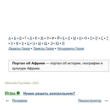
А
•
Б
•
В
• Г •
Д
• Е •
Ж
• З • И • Й •
К
•
Л
•
М
•
Н
• О •
П
•
Р
•
С
•
Т
•
У
•
Ф
•
Х
•
Ц
•
Ч
•
Ш
•
Щ
•
Э
•
Ю
•
Я
Дважды Герои
•
Трижды Герои
•
Четырежды Герои
Портал об Африке
— портал об истории, географии и
культуре Африки.
Wikimedia Foundation
.
2010
.
Игры ⚽
Нужно решить контрольную?
Ролевики
Реконструктор