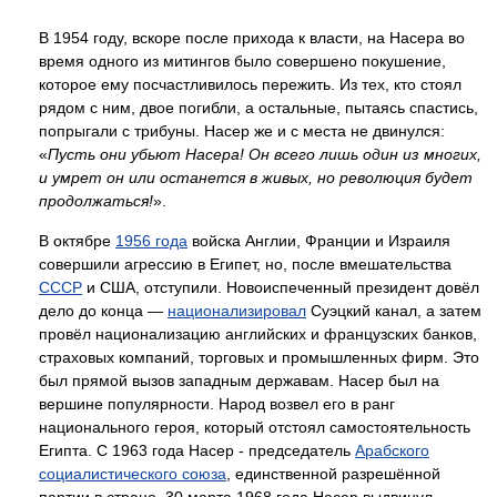
В 1954 году, вскоре после прихода к власти, на Насера во
время одного из митингов было совершено покушение,
которое ему посчастливилось пережить. Из тех, кто стоял
рядом с ним, двое погибли, а остальные, пытаясь спастись,
попрыгали с трибуны. Насер же и с места не двинулся:
«
Пусть они убьют Насера! Он всего лишь один из многих,
и умрет он или останется в живых, но революция будет
продолжаться!
».
В октябре
1956 года
войска Англии, Франции и Израиля
совершили агрессию в Египет, но, после вмешательства
СССР
и США, отступили. Новоиспеченный президент довёл
дело до конца —
национализировал
Суэцкий канал, а затем
провёл национализацию английских и французских банков,
страховых компаний, торговых и промышленных фирм. Это
был прямой вызов западным державам. Насер был на
вершине популярности. Народ возвел его в ранг
национального героя, который отстоял самостоятельность
Египта. С 1963 года Насер - председатель
Арабского
социалистического союза
, единственной разрешённой