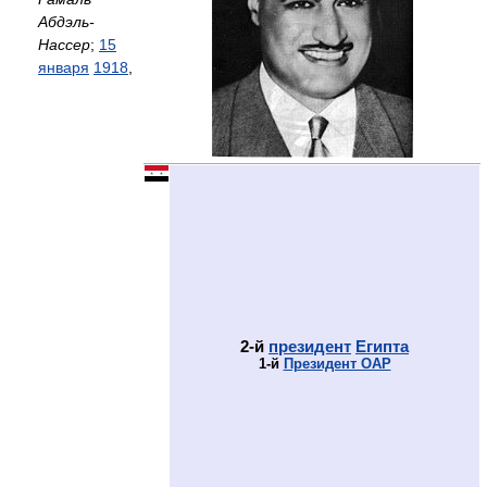
Абдэль-
Нассер
;
15
января
1918
,
2-й
президент
Египта
1-й
Президент ОАР