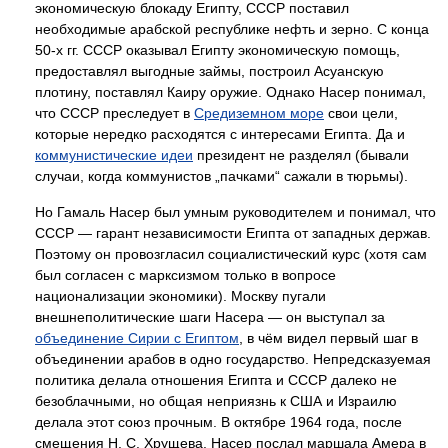
экономическую блокаду Египту, СССР поставил
необходимые арабской республике нефть и зерно. С конца
50-х гг. СССР оказывал Египту экономическую помощь,
предоставлял выгодные займы, построил Асуанскую
плотину, поставлял Каиру оружие. Однако Насер понимал,
что СССР преследует в
Средиземном море
свои цели,
которые нередко расходятся с интересами Египта. Да и
коммунистические идеи
президент не разделял (бывали
случаи, когда коммунистов „пачками“ сажали в тюрьмы).
Но Гамаль Насер был умным руководителем и понимал, что
СССР — гарант независимости Египта от западных держав.
Поэтому он провозгласил социалистический курс (хотя сам
был согласен с марксизмом только в вопросе
национализации экономики). Москву пугали
внешнеполитические шаги Насера — он выступал за
объединение Сирии с Египтом
, в чём видел первый шаг в
объединении арабов в одно государство. Непредсказуемая
политика делала отношения Египта и СССР далеко не
безоблачными, но общая неприязнь к США и Израилю
делала этот союз прочным. В октябре 1964 года, после
смещения Н. С. Хрущева, Насер послал маршала Амера в