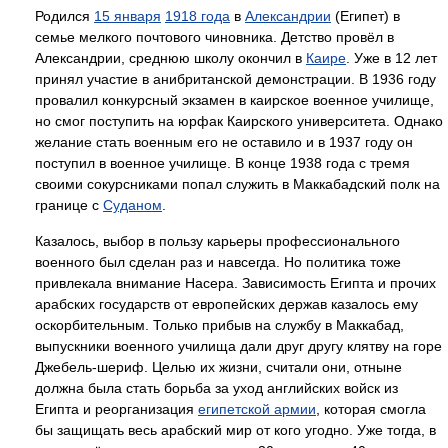
Родился
15 января
1918 года
в
Александрии
(Египет) в
семье мелкого почтового чиновника. Детство провёл в
Александрии, среднюю школу окончил в
Каире
. Уже в 12 лет
принял участие в анибританской демонстрации. В 1936 году
провалил конкурсный экзамен в каирское военное училище,
но смог поступить на юрфак Каирского университета. Однако
желание стать военным его не оставило и в 1937 году он
поступил в военное училище. В конце 1938 года с тремя
своими сокурсниками попал служить в Маккабадский полк на
границе с
Суданом
.
Казалось, выбор в пользу карьеры профессионального
военного был сделан раз и навсегда. Но политика тоже
привлекала внимание Насера. Зависимость Египта и прочих
арабских государств от европейских держав казалось ему
оскорбительным. Только прибыв на службу в Маккабад,
выпускники военного училища дали друг другу клятву на горе
Джебель-шериф. Целью их жизни, считали они, отныне
должна была стать борьба за уход английских войск из
Египта и реорганизация
египетской армии
, которая смогла
бы защищать весь арабский мир от кого угодно. Уже тогда, в