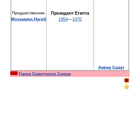
Предшественник:
Президент Египта
Мохаммед Нагиб
1954
—
1970
Анвар Садат
Герои Советского Союза