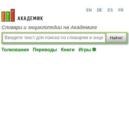
EN
DE
ES
FR
academic.ru
Словари и энциклопедии на Академике
Найти!
Толкования
Переводы
Книги
Игры ⚽