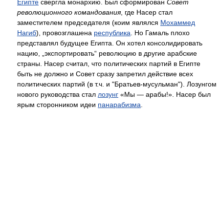
Египте
свергла монархию. Был сформирован
Совет
революционного командования
, где Насер стал
заместителем председателя (коим являлся
Мохаммед
Нагиб
), провозглашена
республика
. Но Гамаль плохо
представлял будущее Египта. Он хотел консолидировать
нацию, „экспортировать“ революцию в другие арабские
страны. Насер считал, что политических партий в Египте
быть не должно и Совет сразу запретил действие всех
политических партий (в т.ч. и "Братьев-мусульман"). Лозунгом
нового руководства стал
лозунг
«Мы — арабы!». Насер был
ярым сторонником идеи
панарабизма
.