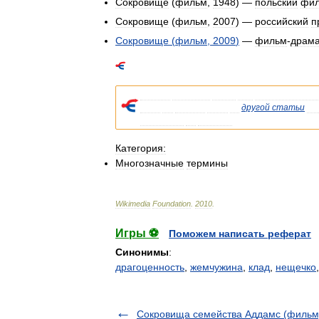
Сокровище
(
фильм
,
1948
) —
польский
фи
Сокровище
(
фильм
,
2007
) —
российский
п
Сокровище
(
фильм
,
2009
)
—
фильм
-
драм
Список
значений
слова
или
словосочетани
Если
вы
попали
сюда
из
другой
статьи
Ви
указывала
на
статью
.
Категория:
Многозначные
термины
Wikimedia
Foundation
.
2010
.
Игры ⚽
Поможем написать реферат
Синонимы
:
драгоценность
,
жемчужина
,
клад
,
нещечко
Сокровища семейства Аддамс (фильм