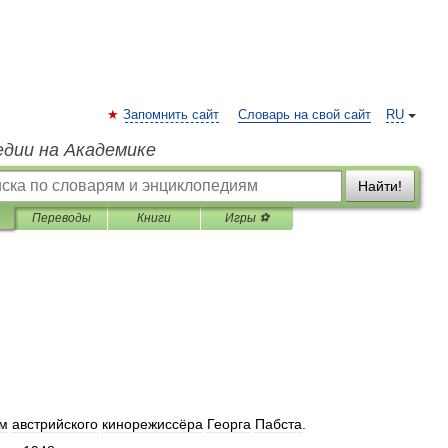
Запомнить сайт
Словарь на свой сайт
RU
едии на Академике
Найти!
Переводы
Книги
Игры ⚽
м
австрийского
кинорежиссёра
Георга
Пабста
.