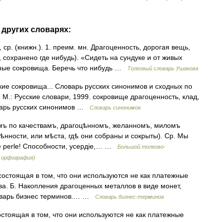
 других словарях:
. (книжн.). 1. преим. мн. Драгоценность, дорогая вещь,
о, сохранено где нибудь). «Сидеть на сундуке и от живых
тные сокровища. Беречь что нибудь …
Толковый словарь Ушакова
кие сокровища... Словарь русских синонимов и сходных по
 М.: Русские словари, 1999. сокровище драгоценность, клад,
оварь русских синонимов …
Словарь синонимов
омъ по качествамъ, драгоцѣнномъ, желанномъ, миломъ
цѣнности, или мѣста, гдѣ они собраны и сокрыты). Ср. Мы
e perle! Способности, усердіе,… …
Большой толково-
я орфография)
состоящая в том, что они используются не как платежные
тва. Б. Накопления драгоценных металлов в виде монет,
ловарь бизнес терминов.… …
Словарь бизнес-терминов
стоящая в том, что они используются не как платежные