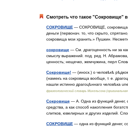
Смотреть что такое "Сокровище" в
СОКРОВИЩЕ
— СОКРОВИЩЕ, сокровища, ср
деньги (первонач. то, что скрыто, спрятан
сокровища мои хранить.» Пушкин. Несме
сокровище
— См. драгоценность ни за ка
смыслу выражений. под. ред. Н. Абрамова,
ценность; нещечко, жемчужина, перл Сл
Сокровище!
— (иноск.) о человѣкѣ рѣдк
(намекъ на сокровища вообще, т. е. драго
нашли истинно драгоцѣннаго человѣка un
фразеологический словарь Михельсона (оригинальна
Сокровище
— А. Одна из функций денег, 
средства, а как способ накопления богатс
слитков, ювелирных и других изделий. С
СОКРОВИЩЕ
— одна из функций денег, со