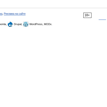
ка
,
Реклама на сайте
18+
omla,
Drupal,
WordPress, MODx.