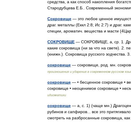
средства, а как способ накопления богатст
Стародубцева Е.Б.. Современный экономи
Сокровище
— это любое ценное имущество 
драг. металлы (Еккл 2:8; Ис 2:7) и драг. ка
специи, ароматич. вещества и масти (4Ца
СОКРОВИЩЕ
— СОКРОВИЩЕ, а, ср. 1. Дра
какие сокровища (ни за что на свете). 2. 
(книжн.). Сокровища русского зодчества.
сокровище
— сокровище, род. мн. сокр
произношения и ударения в современном русском язы
сокровище
— • бесценное сокровище • в
сокровище • неоценимое сокровище • не
идиоматики
сокровище
— а, с. 1) (чаще мн.) Драгоц
рубинов и сапфиров... все это притягивало
смотреть на разбросанные сокровища, 