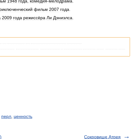
льм
1948
года
,
комедия
-
мелодрама
.
риключенческий
фильм
2007
года
.
а
2009
года
режиссёра
Ли
Дэниэлса
.
я
со
ссылками
на
соответствующие
статьи
.
кипедии
,
пожалуйста
,
вернитесь
и
уточните
ссылку
так
,
чтобы
она
,
перл
,
ценность
)
Сокровище Атрея