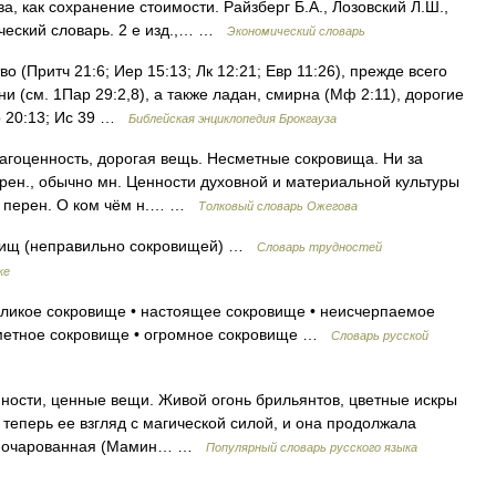
ва, как сохранение стоимости. Райзберг Б.А., Лозовский Л.Ш.,
ческий словарь. 2 е изд.,… …
Экономический словарь
(Притч 21:6; Иер 15:13; Лк 12:21; Евр 11:26), прежде всего
мни (см. 1Пар 29:2,8), а также ладан, смирна (Мф 2:11), дорогие
р 20:13; Ис 39 …
Библейская энциклопедия Брокгауза
гоценность, дорогая вещь. Несметные сокровища. Ни за
перен., обычно мн. Ценности духовной и материальной культуры
 3. перен. О ком чём н.… …
Толковый словарь Ожегова
овищ (неправильно сокровищей) …
Словарь трудностей
ке
еликое сокровище • настоящее сокровище • неисчерпаемое
сметное сокровище • огромное сокровище …
Словарь русской
енности, ценные вещи. Живой огонь брильянтов, цветные искры
 теперь ее взгляд с магической силой, и она продолжала
как очарованная (Мамин… …
Популярный словарь русского языка