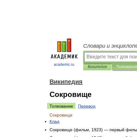
Словари и энциклоп
academic.ru
Википедия
Толкования
Википедия
Сокровище
Толкование
Перевод
Сокровище
Клад
Сокровище
(
фильм
,
1923
) —
первый
филь