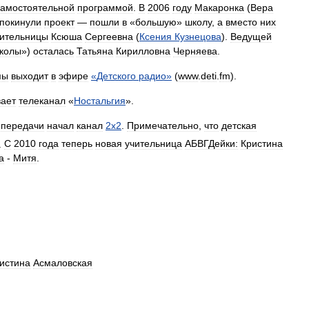
самостоятельной
программой
.
В
2006
году
Макаронка
(
Вера
покинули
проект
—
пошли
в
«
большую
»
школу
,
а
вместо
них
чительницы
Ксюша
Сергеевна
(
Ксения
Кузнецова
).
Ведущей
колы
»)
осталась
Татьяна
Кирилловна
Черняева
.
мы
выходит
в
эфире
«
Детского
радио
»
(
www
.
deti
.
fm
).
вает
телеканал
«
Ностальгия
».
передачи
начал
канал
2х2
.
Примечательно
,
что
детская
.
С
2010
года
теперь
новая
учительница
АБВГДейки:
Кристина
а
-
Митя
.
истина
Асмаловская