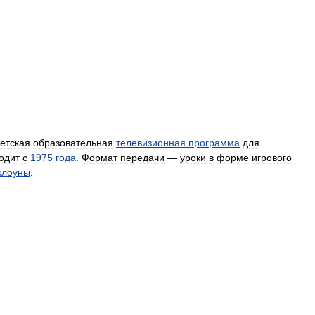
етская
образовательная
телевизионная
программа
для
одит
с
1975
года
.
Формат
передачи
—
уроки
в
форме
игрового
клоуны
.