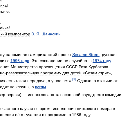
йка
!
наче:
,
ейка
!
ский
композитор
В
.
Я
.
Шаинский
ту
напоминает
американский
проект
Sesame
Street
,
русская
дит
с
1996
года
.
Это
совпадение
не
случайно:
в
1974
году
тания
Министерства
просвещения
СССР
Роза
Курбатова
бно
-
развлекательную
программу
для
детей
«
Сезам
стрит
»,
[
3
]
них
есть
такая
передача
,
а
у
нас
нет
».
Однако
,
в
отличие
от
одят
не
клоуны
,
а
куклы
.
вер
-
версия
) —
использована
как
основной
саундтрек
в
комедии
счастного
случая
во
время
исполнения
циркового
номера
в
ранения
её
от
участия
в
программе
,
в
1986
году
.