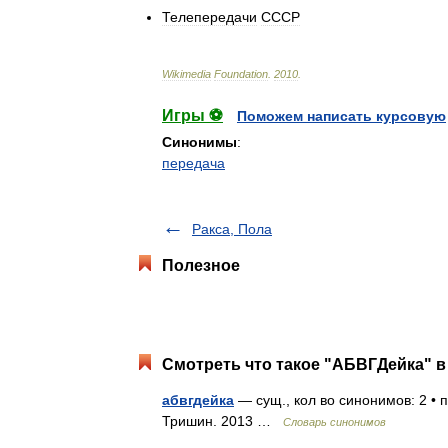
Телепередачи
СССР
Wikimedia
Foundation
.
2010
.
Игры ⚽
Поможем написать курсовую
Синонимы
:
передача
Ракса, Пола
Полезное
Смотреть что такое "АБВГДейка" в
абвгдейка
— сущ., кол во синонимов: 2 • п
Тришин. 2013 …
Словарь синонимов