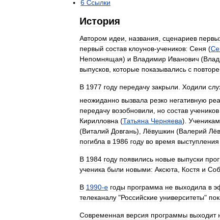
6
Ссылки
История
Автором
идеи
,
названия
,
сценариев
первы
первый
состав
клоунов
-
учеников:
Сеня
(
Се
Непомнящая
)
и
Владимир
Иванович
(
Влад
выпусков
,
которые
показывались
с
повтор
В
1977
году
передачу
закрыли
.
Ходили
слу
неожиданно
вызвала
резко
негативную
ре
передачу
возобновили
,
но
состав
учеников
Кирилловна
(
Татьяна
Черняева
).
Ученикам
(
Виталий
Довгань
),
Лёвушкин
(
Валерий
Лё
погибла
в
1986
году
во
время
выступления
В
1984
году
появились
новые
выпуски
про
ученика
были
новыми:
Аксюта
,
Костя
и
Соб
В
1990
-
е
годы
программа
не
выходила
в
э
телеканалу
"
Российские
университеты
"
по
Современная
версия
программы
выходит