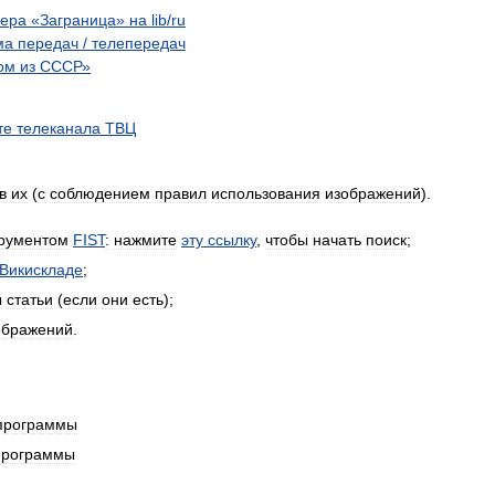
вера
«
Заграница
»
на
lib
/
ru
ма
передач
/
телепередач
ом
из
СССР
»
те
телеканала
ТВЦ
в
их
(
с
соблюдением
правил
использования
изображений
).
рументом
FIST
:
нажмите
эту
ссылку
,
чтобы
начать
поиск
;
Викискладе
;
ы
статьи
(
если
они
есть
);
ображений
.
программы
программы