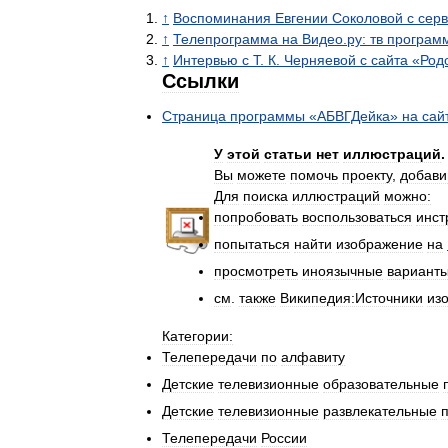
↑
Воспоминания
Евгении
Соколовой
с
сер
↑
Телепрограмма
на
Видео
.
ру:
тв
програм
↑
Интервью
с
Т
.
К
.
Черняевой
с
сайта
«
Род
Ссылки
Страница
программы
«
АБВГДейка
»
на
сай
У
этой
статьи
нет
иллюстраций
.
Вы
можете
помочь
проекту
,
добави
Для
поиска
иллюстраций
можно:
попробовать
воспользоваться
инст
попытаться
найти
изображение
на
просмотреть
иноязычные
вариант
см
.
также
Википедия:Источники
из
Категории:
Телепередачи
по
алфавиту
Детские
телевизионные
образовательные
Детские
телевизионные
развлекательные
Телепередачи
России