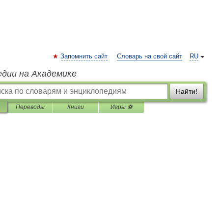
Запомнить сайт
Словарь на свой сайт
RU
едии на Академике
Найти!
Переводы
Книги
Игры ⚽