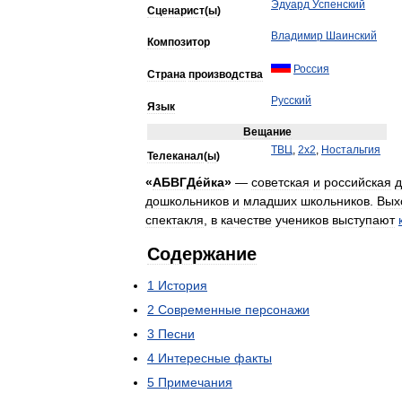
Эдуард
Успенский
Сценарист
(
ы
)
Владимир
Шаинский
Композитор
Россия
Страна
производства
Русский
Язык
Вещание
ТВЦ
,
2х2
,
Ностальгия
Телеканал
(
ы
)
«
АБВГДе́йка
»
—
советская
и
российская
д
дошкольников
и
младших
школьников
.
Вых
спектакля
,
в
качестве
учеников
выступают
Содержание
1
История
2
Современные
персонажи
3
Песни
4
Интересные
факты
5
Примечания