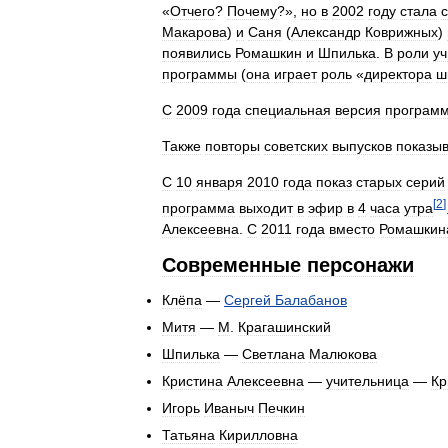
«
Отчего
?
Почему
?»,
но
в
2002
году
стала
Макарова
)
и
Саня
(
Александр
Коврижных
)
появились
Ромашкин
и
Шпилька
.
В
роли
у
программы
(
она
играет
роль
«
директора
ш
C
2009
года
специальная
версия
програм
Также
повторы
советских
выпусков
показы
С
10
января
2010
года
показ
старых
серий
[
2
]
программа
выходит
в
эфир
в
4
часа
утра
Алексеевна
.
С
2011
года
вместо
Ромашкин
Современные
персонажи
Клёпа
—
Сергей
Балабанов
Митя
—
М
.
Крагашинский
Шпилька
—
Светлана
Малюкова
Кристина
Алексеевна
—
учительница
—
Кр
Игорь
Иваныч
Печкин
Татьяна
Кирилловна