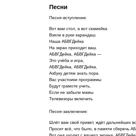
Песни
Песня
-
вступление:
Вот
вам
стол
,
а
вот
скамейка
.
Взяли
в
руки
карандаш
.
Наша
АБВГДейка
На
экран
приходит
ваш
.
АБВГДейка
,
АБВГДейка
—
Это
учёба
и
игра
,
АБВГДейка
,
АБВГДейка
,
Азбуку
детям
знать
пора
.
Вас
участники
программы
Будут
грамоте
учить
,
Если
не
забыли
мамы
Телевизоры
включить
.
Песня
-
заключение:
Шлёт
вам
свой
привет
,
ждёт
дальнейших
в
Просит
всё
,
что
было
,
в
памяти
сберечь
АБ
Вот
она
уходит
с
вашего
экрана
,
АБВГДейк