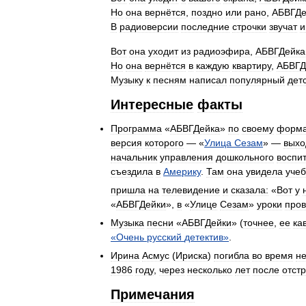
Но
она
вернётся
,
поздно
или
рано
,
АБВГДе
В
радиоверсии
последние
строчки
звучат
и
Вот
она
уходит
из
радиоэфира
,
АБВГДейка
Но
она
вернётся
в
каждую
квартиру
,
АБВГД
Музыку
к
песням
написал
популярный
дет
Интересные
факты
Программа
«
АБВГДейка
»
по
своему
форма
версия
которого
— «
Улица
Сезам
» —
выхо
начальник
управления
дошкольного
воспи
съездила
в
Америку
.
Там
она
увидела
уче
пришла
на
телевидение
и
сказала:
«
Вот
у
«
АБВГДейки
»,
в
«
Улице
Сезам
»
уроки
пров
Музыка
песни
«
АБВГДейки
» (
точнее
,
ее
ка
«
Очень
русский
детектив
»
.
Ирина
Асмус
(
Ириска
)
погибла
во
время
не
1986
году
,
через
несколько
лет
после
отст
Примечания