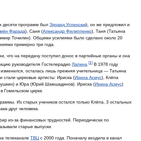
х
десяти
программ
был
Эдуард
Успенский
,
он
же
предложил
и
мён
Фарада
),
Саня
(
Александр
Филиппенко
),
Таня
(
Татьяна
имир
Точилин
).
Общими
усилиями
было
сделано
около
20
ениями
примерно
три
года
.
хи
,
что
на
передачу
поступил
донос
в
партийные
органы
и
она
[
1
]
акцию
руководителя
Гостелерадио
Лапина
.
В
1978
году
изменился
,
осталась
лишь
прежняя
учительница
—
Татьяна
и
стали
цирковые
артисты:
Ириска
(
Ирина
Асмус
),
Клёпа
вушкин
)
и
Юра
(
Юрий
Шамшадинов
).
Ириска
(
Ирина
Асмус
)
в
Гомельском
цирке
.
граммы
.
Из
старых
учеников
остался
только
Клёпа
,
3
остальных
ака
-
друг
человека
.
фир
из
-
за
финансовых
трудностей
.
Периодически
по
казывали
старые
выпуски
.
на
телеканале
ТВЦ
с
2000
года
.
Поначалу
входила
в
канал