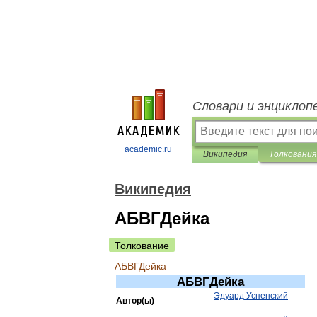
Словари и энциклоп
academic.ru
Википедия
Толкования
Википедия
АБВГДейка
Толкование
АБВГДейка
АБВГДейка
Эдуард
Успенский
Автор
(
ы
)