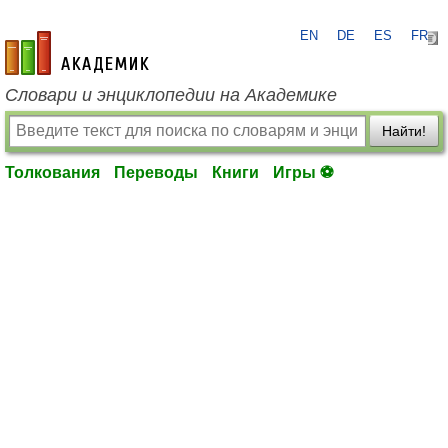
EN
DE
ES
FR
academic.ru
Словари и энциклопедии на Академике
Найти!
Толкования
Переводы
Книги
Игры ⚽