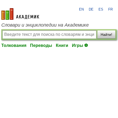
EN
DE
ES
FR
academic.ru
Словари и энциклопедии на Академике
Найти!
Толкования
Переводы
Книги
Игры ⚽