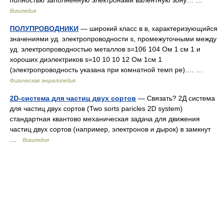
полностью заполненную электронами валентную зону… …
Википедия
ПОЛУПРОВОДНИКИ
— широкий класс в в, характеризующийся
значениями уд. электропроводности s, промежуточными между
уд. электропроводностью металлов s=106 104 Ом 1 см 1 и
хороших диэлектриков s=10 10 10 12 Ом 1см 1
(электропроводность указана при комнатной темп ре).… …
Физическая энциклопедия
2D-система для частиц двух сортов
— Связать? 2Д система
для частиц двух сортов (Two sorts paricles 2D system)
стандартная квантово механическая задача для движения
частиц двух сортов (например, электронов и дырок) в замкнут
…
Википедия