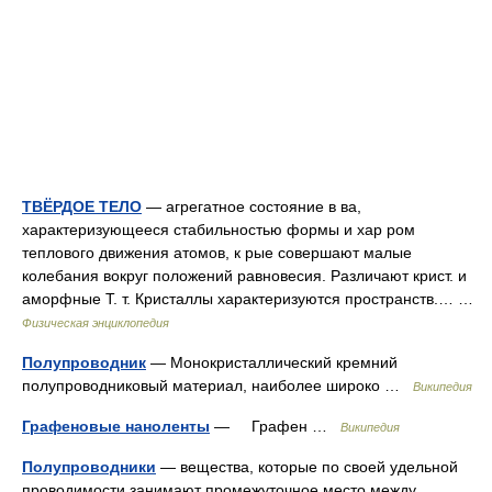
ТВЁРДОЕ ТЕЛО
— агрегатное состояние в ва,
характеризующееся стабильностью формы и хар ром
теплового движения атомов, к рые совершают малые
колебания вокруг положений равновесия. Различают крист. и
аморфные Т. т. Кристаллы характеризуются пространств.… …
Физическая энциклопедия
Полупроводник
— Монокристаллический кремний
полупроводниковый материал, наиболее широко …
Википедия
Графеновые наноленты
— Графен …
Википедия
Полупроводники
— вещества, которые по своей удельной
проводимости занимают промежуточное место между