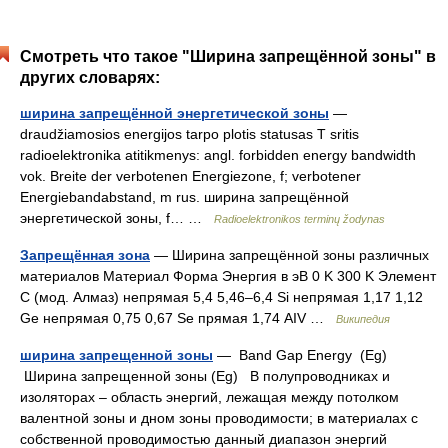
Смотреть что такое "Ширина запрещённой зоны" в
других словарях:
ширина запрещённой энергетической зоны
—
draudžiamosios energijos tarpo plotis statusas T sritis
radioelektronika atitikmenys: angl. forbidden energy bandwidth
vok. Breite der verbotenen Energiezone, f; verbotener
Energiebandabstand, m rus. ширина запрещённой
энергетической зоны, f… …
Radioelektronikos terminų žodynas
Запрещённая зона
— Ширина запрещённой зоны различных
материалов Материал Форма Энергия в эВ 0 K 300 K Элемент
C (мод. Алмаз) непрямая 5,4 5,46–6,4 Si непрямая 1,17 1,12
Ge непрямая 0,75 0,67 Se прямая 1,74 АIV …
Википедия
ширина запрещенной зоны
— Band Gap Energy (Eg)
Ширина запрещенной зоны (Eg) В полупроводниках и
изоляторах – область энергий, лежащая между потолком
валентной зоны и дном зоны проводимости; в материалах с
собственной проводимостью данный диапазон энергий