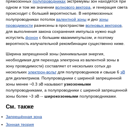
прямозонных
полупроводниках
экстремумы зон находятся при
одном и том же значении
волнового вектора
, и генерация света
происходит с большей вероятностью. В непрямозонных
полупроводниках потолок
валентной зоны
и дно
зоны
проводимости
разнесены в пространстве
волновых векторов
,
для выполнения закона сохранения импульса нужно ещё
испустить
фонон
с большим квазиимпульсом, и поэтому
вероятность излучательной рекомбинации существенно ниже.
Ширина запрещенной зоны (минимальная энергия,
необходимая для перехода электрона из валентной зоны в
зону проводимости) составляет от нескольких сотых до
нескольких
электрон-вольт
для полупроводников и свыше 6
эВ
для диэлектриков. Полупроводники с шириной запрещенной
зоны менее ~0.3 эВ называют
узкозонными
полупроводниками, а полупроводники с шириной запрещенной
зоны более ~3 эВ --
широкозонными
полупроводниками.
См. также
Запрещённая зона
Зонная теория