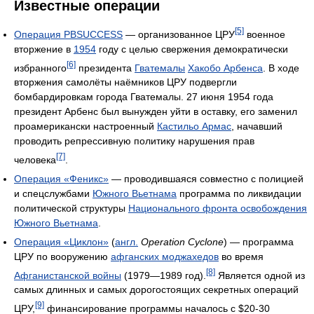
Известные операции
[5]
Операция PBSUCCESS
— организованное ЦРУ
военное
вторжение в
1954
году с целью свержения демократически
[6]
избранного
президента
Гватемалы
Хакобо Арбенса
. В ходе
вторжения самолёты наёмников ЦРУ подвергли
бомбардировкам города Гватемалы. 27 июня 1954 года
президент Арбенс был вынужден уйти в оставку, его заменил
проамерикански настроенный
Кастильо Армас
, начавший
проводить репрессивную политику нарушения прав
[7]
человека
.
Операция «Феникс»
— проводившаяся совместно с полицией
и спецслужбами
Южного Вьетнама
программа по ликвидации
политической структуры
Национального фронта освобождения
Южного Вьетнама
.
Операция «Циклон»
(
англ.
Operation Cyclone
) — программа
ЦРУ по вооружению
афганских моджахедов
во время
[8]
Афганистанской войны
(1979—1989 год).
Является одной из
самых длинных и самых дорогостоящих секретных операций
[9]
ЦРУ,
финансирование программы началось с $20-30