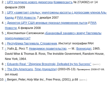
↑
ЦРУ получило нового директора
Коммерсантъ
№ 27(4082) от 14
февраля 2009
↑
ЦРУ «заметает следы»: уничтожены кассеты с допросами членов Аль-
Каиды
//
РИА Новости
, 7 декабря 2007
↑
Директор ЦРУ США впервые признал применение пыток
//
РИА
Новости
, 6 февраля 2008
↑
Константин Сапожников
«Банановый занавес» вокруг Гватемалы
приподнимается?
↑
Республика Гватемала. Справочник
. Институт географии РАН
↑
Уайз Д., Росс Т.
Невидимое правительство
. — М.:
Воениздат
, 1965.
David Wise & Thomas B. Ross, The Invisible Government, Random House,
New York, 1964.
↑
Eduardo Real: ‘’Zbigniew Brzezinski, Defeated by his Success’’
(англ.)
↑
The Oily Americans
,
Time (magazine)
(2003-05-13).
.
Проверено 2008-07-08
(en язык)
↑
Bergen, Peter,
Holy War Inc.
, Free Press, (2001), p.68
(англ.)