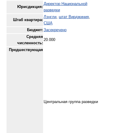
Директор Национальной
Юрисдикция:
разведки
Лэнгли
,
штат Вирджиния
,
Штаб квартира:
США
Бюджет:
Засекречено
Средняя
20.000
численность:
Предшествующая
Центральная группа разведки