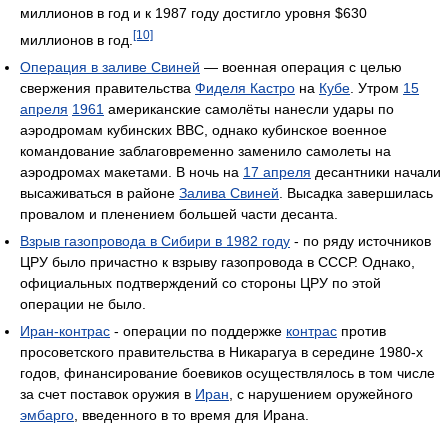
миллионов в год и к 1987 году достигло уровня $630
[10]
миллионов в год.
Операция в заливе Свиней
— военная операция с целью
свержения правительства
Фиделя Кастро
на
Кубе
. Утром
15
апреля
1961
американские самолёты нанесли удары по
аэродромам кубинских ВВС, однако кубинское военное
командование заблаговременно заменило самолеты на
аэродромах макетами. В ночь на
17 апреля
десантники начали
высаживаться в районе
Залива Свиней
. Высадка завершилась
провалом и пленением большей части десанта.
Взрыв газопровода в Сибири в 1982 году
- по ряду источников
ЦРУ было причастно к взрыву газопровода в СССР. Однако,
официальных подтверждений со стороны ЦРУ по этой
операции не было.
Иран-контрас
- операции по поддержке
контрас
против
просоветского правительства в Никарагуа в середине 1980-х
годов, финансирование боевиков осуществлялось в том числе
за счет поставок оружия в
Иран
, с нарушением оружейного
эмбарго
, введенного в то время для Ирана.