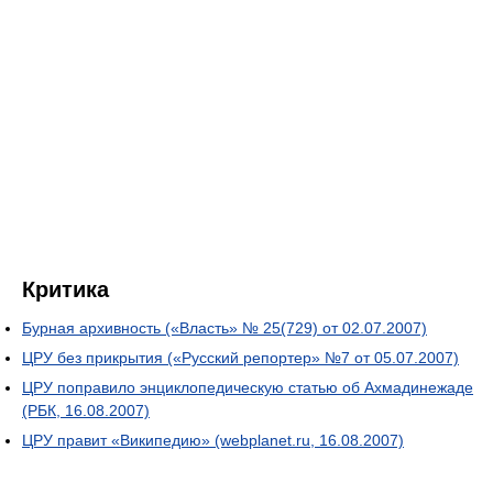
Критика
Бурная архивность («Власть» № 25(729) от 02.07.2007)
ЦРУ без прикрытия («Русский репортер» №7 от 05.07.2007)
ЦРУ поправило энциклопедическую статью об Ахмадинежаде
(РБК, 16.08.2007)
ЦРУ правит «Википедию» (webplanet.ru, 16.08.2007)