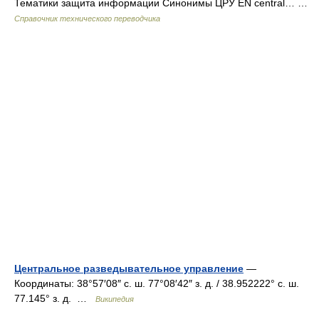
Тематики защита информации Синонимы ЦРУ EN central… …
Справочник технического переводчика
Центральное разведывательное управление
—
Координаты: 38°57′08″ с. ш. 77°08′42″ з. д. / 38.952222° с. ш.
77.145° з. д. …
Википедия