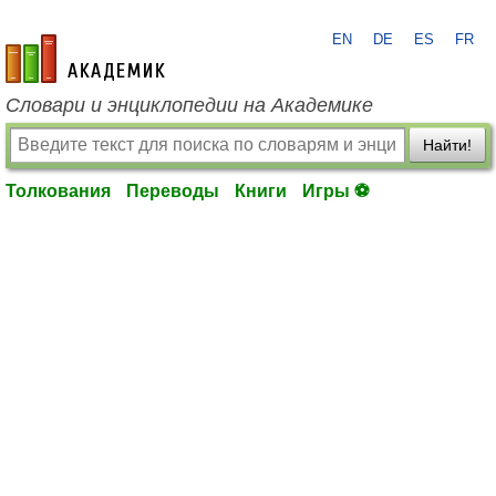
EN
DE
ES
FR
academic.ru
Словари и энциклопедии на Академике
Найти!
Толкования
Переводы
Книги
Игры ⚽