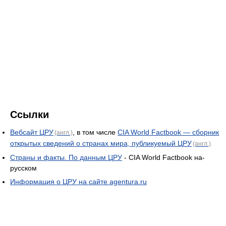
Ссылки
Вебсайт ЦРУ
, в том числе
CIA World Factbook — сборник
(англ.)
открытых сведений о странах мира, публикуемый ЦРУ
(англ.)
Страны и факты. По данным ЦРУ
- CIA World Factbook на-
русском
Информация о ЦРУ на сайте agentura.ru