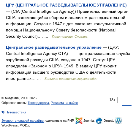
ЦРУ (ЦЕНТРАЛЬНОЕ РАЗВЕДЫВАТЕЛЬНОЕ УПРАВЛЕНИЕ)
— (CIA (Central Intelligence Agency)) Правительственный орган
США, занимающийся сбором и анализом разведывательной
информации. Создан в 1947 г. для оказания консультативной
помощи Национальному Совету безопасности (National
Security Council).… …
Политология. Словарь.
Центральное разведывательное управление
— (ЦРУ;
Central Intelligence Agency СТА) централизованная служба
зарубежной разведки США; создана в 1947. Статут ЦРУ
определён «Законом о ЦРУ» 1949. В задачу ЦРУ входит
информация высшего руководства США о деятельности
иностранных… …
Большая советская энциклопедия
© Академик, 2000-2026
18+
Обратная связь:
Техподдержка
,
Реклама на сайте
👣 Путешествия
Экспорт словарей на сайты
, сделанные на PHP,
Joomla,
Drupal,
WordPress, MODx.