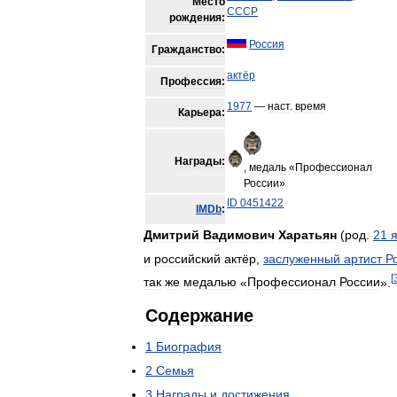
Место
СССР
рождения:
Россия
Гражданство:
актёр
Профессия:
1977
—
наст
.
время
Карьера:
Награды:
,
медаль
«
Профессионал
России
»
ID
0451422
IMDb
:
Дмитрий
Вадимович
Харатьян
(
род
.
21
и
российский
актёр
,
заслуженный
артист
Р
[
так
же
медалью
«
Профессионал
России
».
Содержание
1
Биография
2
Семья
3
Награды
и
достижения