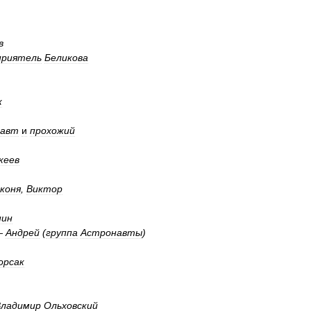
в
приятель
Беликова
к
навт
и
прохожий
кеев
коня
,
Виктор
нин
—
Андрей
(
группа
Астронавты
)
орсак
Владимир
Ольховский