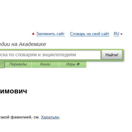
Запомнить сайт
Словарь на свой сайт
RU
едии на Академике
Найти!
Переводы
Книги
Игры ⚽
димович
такой
фамилией
,
см
.
Харатьян
.