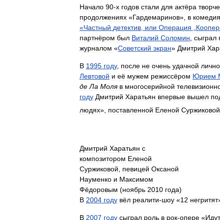
Начало
90
-
х
годов
стали
для
актёра
творче
продолжениях
«
Гардемаринов
»,
в
комеди
«
Частный
детектив
,
или
Операция
„
Коопер
партнёром
был
Виталий
Соломин
,
сыграл
журналом
«
Советский
экран
»
Дмитрий
Хар
В
1995
году
,
после
не
очень
удачной
личн
Левтовой
и
её
мужем
режиссёром
Юрием
де
Ла
Моля
в
многосерийной
телевизионн
году
Дмитрий
Харатьян
впервые
вышел
по
людях
»,
поставленной
Еленой
Суржиковой
Дмитрий
Харатьян
с
композитором
Еленой
Суржиковой
,
певицей
Оксаной
Науменко
и
Максимом
Фёдоровым
(
ноябрь
2010
года
)
В
2004
году
вёл
реалити
-
шоу
«
12
негритят
В
2007
году
сыграл
роль
в
рок
-
опере
«
Иду