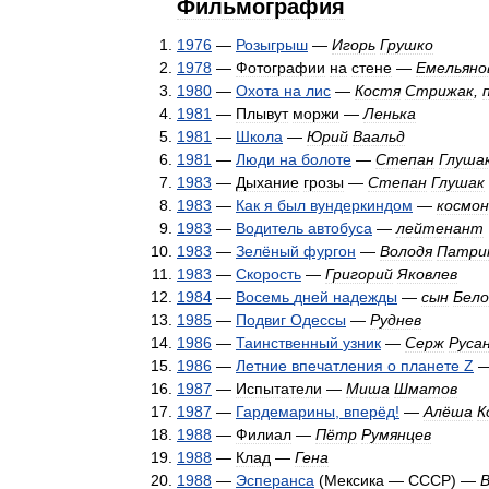
Фильмография
1976
—
Розыгрыш
—
Игорь
Грушко
1978
—
Фотографии
на
стене
—
Емельяно
1980
—
Охота
на
лис
—
Костя
Стрижак
,
1981
—
Плывут
моржи
—
Ленька
1981
—
Школа
—
Юрий
Ваальд
1981
—
Люди
на
болоте
—
Степан
Глуша
1983
—
Дыхание
грозы
—
Степан
Глушак
1983
—
Как
я
был
вундеркиндом
—
космо
1983
—
Водитель
автобуса
—
лейтенант
1983
—
Зелёный
фургон
—
Володя
Патри
1983
—
Скорость
—
Григорий
Яковлев
1984
—
Восемь
дней
надежды
—
сын
Бело
1985
—
Подвиг
Одессы
—
Руднев
1986
—
Таинственный
узник
—
Серж
Руса
1986
—
Летние
впечатления
о
планете
Z
1987
—
Испытатели
—
Миша
Шматов
1987
—
Гардемарины
,
вперёд
!
—
Алёша
К
1988
—
Филиал
—
Пётр
Румянцев
1988
—
Клад
—
Гена
1988
—
Эсперанса
(
Мексика
—
СССР
) —