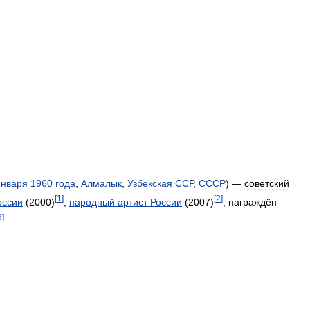
января
1960
года
,
Алмалык
,
Узбекская
ССР
,
СССР
) —
советский
[
1
]
[
2
]
оссии
(
2000
)
,
народный
артист
России
(
2007
)
,
награждён
3
]