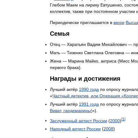
Глебом
Маем
на
лирику
Евтушенко
,
состо
коллектив
,
также
при
постоянном
участии
Периодически
приглашается
в
жюри
Высш
Семья
Отец
—
Харатьян
Вадим
Михайлович
—
п
Мать
—
Тизенко
Светлана
Олеговна
—
ин
Жена
—
Марина
Майко
,
актриса
(
Мисс
Мо
первого
брака
).
Награды
и
достижения
Лучший
актёр
1990
года
по
опросу
журнал
«
Частный
детектив
,
или
Операция
«
Коопе
Лучший
актёр
1991
года
по
опросу
журнал
Виват
,
гардемарины
!
»).
[
1
]
Заслуженный
артист
России
(
2000
)
Народный
артист
России
(
2008
)