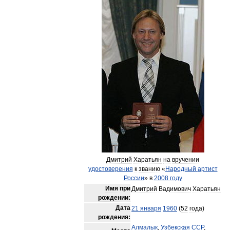
Дмитрий
Харатьян
на
вручении
удостоверения
к
званию
«
Народный
артист
России
»
в
2008
году
Имя
при
Дмитрий
Вадимович
Харатьян
рождении:
Дата
21
января
1960
(
52
года
)
рождения:
Алмалык
,
Узбекская
ССР
,