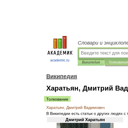
Словари и энциклоп
academic.ru
Википедия
Толкования
Википедия
Харатьян, Дмитрий Ва
Толкование
Харатьян
,
Дмитрий
Вадимович
В
Википедии
есть
статьи
о
других
людях
с
Дмитрий
Харатьян