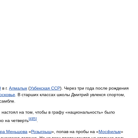
0
в
г
.
Алмалык
(
Узбекская
ССР
).
Через
три
года
после
рождения
осковье
.
В
старших
классах
школы
Дмитрий
увлекся
спортом
,
самбле
.
н
настоял
на
том
,
чтобы
в
графу
«
национальность
»
было
[
4
]
[
5
]
ко
на
четверть
.
ра
Меньшова
«
Розыгрыш
»,
попав
на
пробы
на
«
Мосфильм
»
знакомая
девочка
.
Но
из
всех
претендентов
на
главную
роль