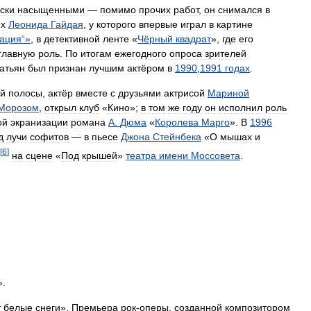
ски
насыщенными
—
помимо
прочих
работ
,
он
снимался
в
ях
Леонида
Гайдая
,
у
которого
впервые
играл
в
картине
ация
“»
,
в
детективной
ленте
«
Чёрный
квадрат
»,
где
его
главную
роль
.
По
итогам
ежегодного
опроса
зрителей
атьян
был
признан
лучшим
актёром
в
1990
,
1991
годах
.
ой
полосы
,
актёр
вместе
с
друзьями
актрисой
Мариной
Морозом
,
открыл
клуб
«
Кино
»;
в
том
же
году
он
исполнил
роль
ой
экранизации
романа
А
.
Дюма
«
Королева
Марго
».
В
1996
д
лучи
софитов
—
в
пьесе
Джона
Стейнбека
«
О
мышах
и
[
6
]
на
сцене
«
Под
крышей
»
театра
имени
Моссовета
.
».
т
белые
снеги
».
Премьера
рок
-
оперы
,
созданной
композитором