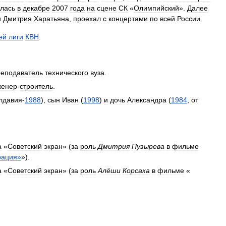
ялась
в
декабре
2007
года
на
сцене
СК
«
Олимпийский
».
Далее
и
Дмитрия
Харатьяна
,
проехал
с
концертами
по
всей
России
.
ей
лиги
КВН
.
реподаватель
технического
вуза
.
женер
-
строитель
.
лдавия
-
1988
),
сын
Иван
(
1998
)
и
дочь
Александра
(
1984
,
от
а
«
Советский
экран
» (
за
роль
Дмитрия
Пузырева
в
фильме
рация
»
»).
а
«
Советский
экран
» (
за
роль
Алёши
Корсака
в
фильме
«