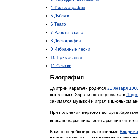
4
Фильмография
5
Дубляж
6
Театр
7
Работы
в
кино
8
Дискография
9
Избранные
песни
10
Примечания
11
Ссылки
Биография
Дмитрий
Харатьян
родился
21
января
196
сына
семья
Харатьянов
переехала
в
Подм
занимался
музыкой
и
играл
в
школьном
ан
При
получении
первого
паспорта
Харатья
вписано
«
армянин
»,
хотя
армянин
он
толь
В
кино
он
дебютировал
в
фильме
Владими
по
сути
случайно
—
его
позвала
на
студию