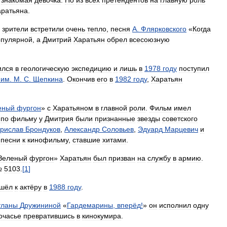
аратьяна
.
,
зрители
встретили
очень
тепло
,
песня
А
.
Флярковского
«
Когда
опулярной
,
а
Дмитрий
Харатьян
обрел
всесоюзную
ился
в
геологическую
экспедицию
и
лишь
в
1978
году
поступил
)
им
.
М
.
С
.
Щепкина
.
Окончив
его
в
1982
году
,
Харатьян
еный
фургон
»
с
Харатьяном
в
главной
роли
.
Фильм
имел
по
фильму
у
Дмитрия
были
признанные
звезды
советского
рислав
Брондуков
,
Александр
Соловьев
,
Эдуард
Марцевич
и
песни
к
кинофильму
,
ставшие
хитами
.
Зеленый
фургон
»
Харатьян
был
призван
на
службу
в
армию
.
№
5103
.
[
1
]
шёл
к
актёру
в
1988
году
.
тланы
Дружининой
«
Гардемарины
,
вперёд
!
»
он
исполнил
одну
очасье
превратившись
в
кинокумира
.