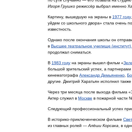
Игоря
Грушко
режиссёр
выбрал
именно
Х
Картину
,
вышедшую
на
экраны
в
1977
году
уйдем
со
школьного
двора
»
стала
очень
п
известность
.
Однако
после
окончания
школы
он
отправ
в
Высшее
театральное
училище
(
институт
продолжал
сниматься
.
В
1983
году
на
экраны
вышел
фильм
«
Зел
большой
зрительский
успех
,
а
партнерами
кинематографа
Александр
Демьяненко
,
Бо
другие
.
Дмитрий
Харатьян
исполнил
также
Через
три
месяца
после
выхода
фильма
«
Актер
служил
в
Москве
в
пожарной
части
Следующий
профессиональный
успех
при
В
историко
-
приключенческом
фильме
Све
из
главных
ролей
—
Алёши
Корсака
,
в
одн