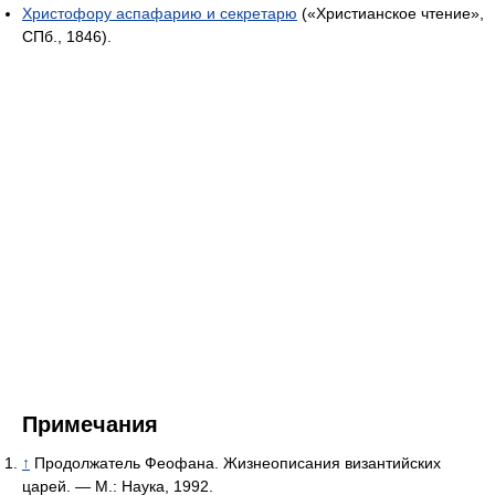
Христофору аспафарию и секретарю
(«Христианское чтение»,
СПб., 1846).
Примечания
↑
Продолжатель Феофана. Жизнеописания византийских
царей. — М.: Наука, 1992.