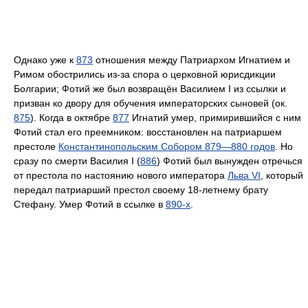
Однако уже к
873
отношения между Патриархом Игнатием и
Римом обострились из-за спора о церковной юрисдикции
Болгарии; Фотий же был возвращён Василием I из ссылки и
призван ко двору для обучения императорских сыновей (ок.
875
). Когда в октябре
877
Игнатий умер, примирившийся с ним
Фотий стал его преемником: восстановлен на патриаршем
престоле
Константинопольским Собором 879—880 годов
. Но
сразу по смерти Василия I (
886
) Фотий был вынужден отречься
от престола по настоянию нового императора
Льва VI
, который
передал патриарший престол своему 18-летнему брату
Стефану. Умер Фотий в ссылке в
890-х
.