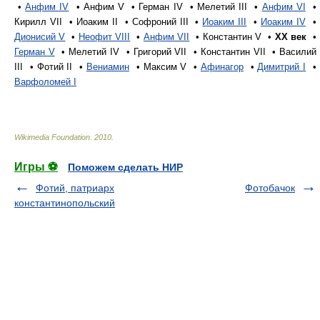
•
Анфим IV
• Анфим V • Герман IV • Мелетий III •
Анфим VI
•
Кирилл VII • Иоаким II • Софроний III •
Иоаким III
•
Иоаким IV
•
Дионисий V
•
Неофит VIII
•
Анфим VII
• Константин V •
XX век
•
Герман V
• Мелетий IV • Григорий VII • Константин VII • Василий
III • Фотий II •
Вениамин
• Максим V •
Афинагор
•
Димитрий I
•
Варфоломей I
Wikimedia Foundation
.
2010
.
Игры ⚽
Поможем сделать НИР
Фотий, патриарх
Фотобачок
константинопольский