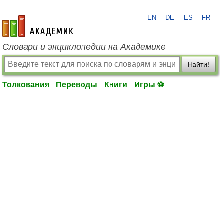
EN
DE
ES
FR
academic.ru
Словари и энциклопедии на Академике
Найти!
Толкования
Переводы
Книги
Игры ⚽