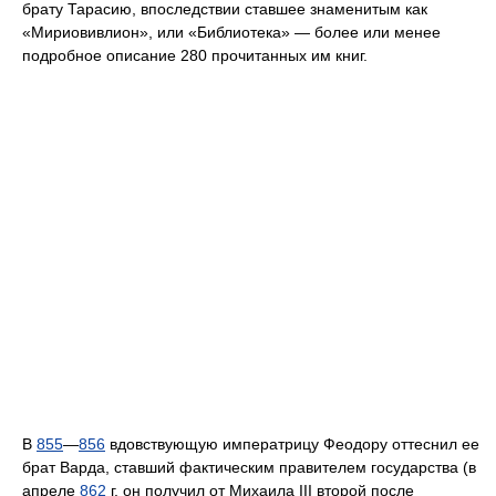
брату Тарасию, впоследствии ставшее знаменитым как
«Мириовивлион», или «Библиотека» — более или менее
подробное описание 280 прочитанных им книг.
В
855
—
856
вдовствующую императрицу Феодору оттеснил ее
брат Варда, ставший фактическим правителем государства (в
апреле
862
г. он получил от Михаила III второй после