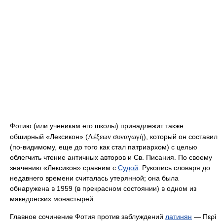
Фотию (или ученикам его школы) принадлежит также
Λέξεων συναγωγή
обширный «Лексикон» (
), который он составил
(по-видимому, еще до того как стал патриархом) с целью
облегчить чтение античных авторов и Св. Писания. По своему
значению «Лексикон» сравним с
Судой
. Рукопись словаря до
недавнего времени считалась утерянной; она была
обнаружена в 1959 (в прекрасном состоянии) в одном из
македонских монастырей.
Главное сочинение Фотия против заблуждений
латинян
—
Περὶ