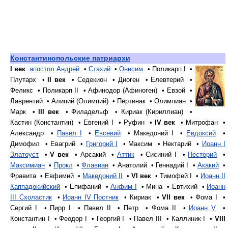
Константинопольские патриархи
I век
:
апостол Андрей
•
Стахий
•
Онисим
• Поликарп I •
Плутарх •
II век
• Седекион • Диоген • Елевтерий •
Феликс • Поликарп II • Афинодор (Афиноген) • Евзой •
Лаврентий • Алипий (Олимпий) • Пертинак • Олимпиан •
Марк •
III век
• Филадельф • Кириак (Кириллиан) •
Кастин (Константин) • Евгений I • Руфин •
IV век
• Митрофан •
Александр •
Павел I
•
Евсевий
• Македоний I •
Евдоксий
•
Димофил • Евагрий •
Григорий I
• Максим • Нектарий •
Иоанн I
Златоуст
•
V век
• Арсакий •
Аттик
• Сисиний I •
Несторий
•
Максимиан
•
Прокл
•
Флавиан
• Анатолий • Геннадий I •
Акакий
•
Фравита • Евфимий •
Македоний II
•
VI век
• Тимофей I •
Иоанн II
Каппадокийский
• Епифаний •
Анфим I
• Мина • Евтихий •
Иоанн
III Схоластик
•
Иоанн IV Постник
• Кириак •
VII век
• Фома I •
Сергий I • Пирр I • Павел II • Петр • Фома II •
Иоанн V
•
Константин I • Феодор I • Георгий I • Павел III • Каллиник I •
VIII