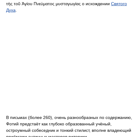
τὴς τοῦ Ἁγίου Πνεύματος μυσταγωγίας
о исхождении
Святого
Духа
.
В письмах (более 260), очень разнообразных по содержанию,
Фотий предстаёт как глубоко образованный учёный,
остроумный собеседник и тонкий стилист, вполне владеющий
приёмами античных мастеров риторики.