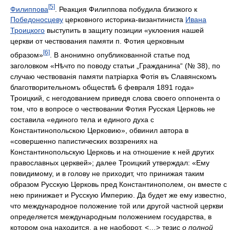
[5]
Филиппова
. Реакция Филиппова побудила близкого к
Победоносцеву
церковного историка-византиниста
Ивана
Троицкого
выступить в защиту позиции «уклоения нашей
церкви от чествования памяти п. Фотия церковным
[6]
образом»
. В анонимно опубликованной статье под
заголовком «
Нѣчто по поводу статьи „Гражданина“ (№ 38), по
случаю чествованiя памяти патрiарха Фотiя въ Славянскомъ
благотворительномъ обществѣ 6 февраля 1891 года
»
Троицкий, с негодованием приведя слова своего оппонента о
том, что в вопросе о чествовании Фотия Русская Церковь не
составила «единого тела и единого духа с
Константинопольскою Церковию», обвинил автора в
«совершенно папистических воззрениях на
Константинопольскую Церковь и на отношение к ней других
православных церквей»; далее Троицкий утверждал: «Ему
повидимому, и в голову не приходит, что принижая таким
образом Русскую Церковь пред Константинополем, он вместе с
нею принижает и Русскую Империю. Да будет же ему известно,
что международное положение той или другой частной церкви
определяется международным положением государства, в
котором она находится, а не наоборот. <…> тезис
о полной