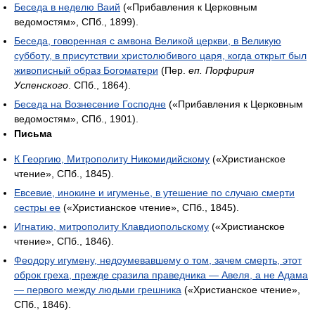
Беседа в неделю Ваий
(«Прибавления к Церковным
ведомостям», СПб., 1899).
Беседа, говоренная с амвона Великой церкви, в Великую
субботу, в присутствии христолюбивого царя, когда открыт был
живописный образ Богоматери
(Пер.
еп. Порфирия
Успенского
. СПб., 1864).
Беседа на Вознесение Господне
(«Прибавления к Церковным
ведомостям», СПб., 1901).
Письма
К Георгию, Митрополиту Никомидийскому
(«Христианское
чтение», СПб., 1845).
Евсевие, инокине и игуменье, в утешение по случаю смерти
сестры ее
(«Христианское чтение», СПб., 1845).
Игнатию, митрополиту Клавдиопольскому
(«Христианское
чтение», СПб., 1846).
Феодору игумену, недоумевавшему о том, зачем смерть, этот
оброк греха, прежде сразила праведника — Авеля, а не Адама
— первого между людьми грешника
(«Христианское чтение»,
СПб., 1846).