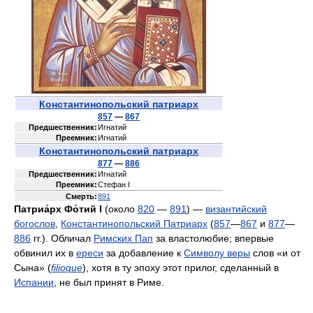
Константинопольский патриарх
857
—
867
Предшественник:
Игнатий
Преемник:
Игнатий
Константинопольский патриарх
877
—
886
Предшественник:
Игнатий
Преемник:
Стефан I
Смерть:
891
Патриа́рх Фо́тий I
(около
820
—
891
) —
византийский
богослов
,
Константинопольский Патриарх
(
857
—
867
и
877
—
886
гг.). Обличал
Римских Пап
за властолюбие; впервые
обвинил их в
ереси
за добавление к
Символу веры
слов «и от
Сына» (
filioque
), хотя в ту эпоху этот прилог, сделанный в
Испании
, не был принят в Риме.