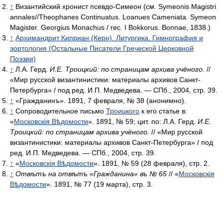
↑
Византийский хронист псевдо-Симеон (
см.
Symeonis Magistri
annales//Theophanes Continuatus. Loanues Cameniata. Symeon
Magister. Georgius Monachus / rec. I Bokkorus. Bonnae, 1838.)
↑
Архимандрит Киприан (Керн). Литургика. Гимнография и
эортология (Остальные Писатели Греческой Церковной
Поэзии)
↑
Л.А. Герд.
И.Е. Троицкий: по страницам архива учёного.
//
«Мир русской византинистики: материалы архивов Санкт-
Петербурга» / под ред. И.П. Медведева. — СПб., 2004, стр. 39.
↑
«Гражданинъ». 1891, 7 февраля, № 38 (анонимно).
↑
Сопроводительное письмо
Троицкого
к его статье в:
«
Московскiя Вѣдомости
». 1891, № 59; цит. по: Л.А. Герд.
И.Е.
Троицкий: по страницам архива учёного.
// «Мир русской
византинистики: материалы архивов Санкт-Петербурга» / под
ред. И.П. Медведева. — СПб., 2004, стр. 39.
↑
«
Московскiя Вѣдомости
». 1891, № 59 (28 февраля), стр. 2.
↑
Отвѣтъ на отвѣтъ «Гражданина» въ № 65
// «
Московскiя
Вѣдомости
». 1891, № 77 (19 марта), стр. 3.