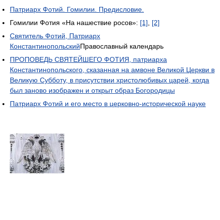
Патриарх Фотий. Гомилии. Предисловие.
Гомилии Фотия «На нашествие росов»:
[1]
,
[2]
Святитель Фотий, Патриарх
Константинопольский
Православный календарь
ПРОПОВЕДЬ СВЯТЕЙШЕГО ФОТИЯ, патриарха
Константинопольского, сказанная на амвоне Великой Церкви в
Великую Субботу, в присутствии христолюбивых царей, когда
был заново изображен и открыт образ Богородицы
Патриарх Фотий и его место в церковно-исторической науке