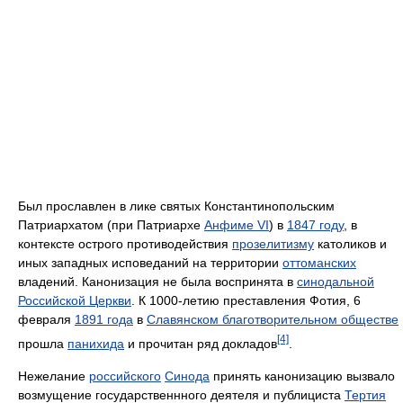
Был прославлен в лике святых Константинопольским
Патриархатом (при Патриархе
Анфиме VI
) в
1847 году
, в
контексте острого противодействия
прозелитизму
католиков и
иных западных исповеданий на территории
оттоманских
владений. Канонизация не была воспринята в
синодальной
Российской Церкви
. К 1000-летию преставления Фотия, 6
февраля
1891 года
в
Славянском благотворительном обществе
[4]
прошла
панихида
и прочитан ряд докладов
.
Нежелание
российского
Синода
принять канонизацию вызвало
возмущение государственнного деятеля и публициста
Тертия