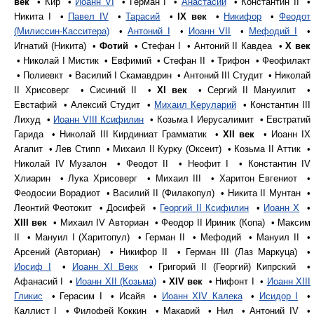
век
• Кир •
Иоанн VI
• Герман I •
Анастасий
• Константин II •
Никита I •
Павел IV
•
Тарасий
•
IX век
•
Никифор
•
Феодот
(Милиссин-Касситера)
•
Антоний I
•
Иоанн VII
•
Мефодий I
•
Игнатий (Никита) •
Фотий
• Стефан I • Антоний II Кавдеа •
X век
• Николай I Мистик • Евфимий • Стефан II • Трифон • Феофилакт
• Полиевкт • Василий I Скамавдрин • Антоний III Студит • Николай
II Хрисоверг • Сисиний II •
XI век
• Сергий II Мануилит •
Евстафий • Алексий Студит •
Михаил Керуларий
• Константин III
Лихуд •
Иоанн VIII Ксифилин
• Козьма I Иерусалимит • Евстратий
Гарида • Николай III Кирдиниат Грамматик •
XII век
• Иоанн IX
Агапит • Лев Стипп • Михаил II Курку (Оксеит) • Козьма II Аттик •
Николай IV Музалон • Феодот II • Неофит I • Константин IV
Хлиарин • Лука Хрисоверг • Михаил III • Харитон Евгениот •
Феодосии Ворадиот • Василий II (Филакопул) • Никита II Мунтан •
Леонтий Феотокит • Досифей •
Георгий II Ксифилин
•
Иоанн X
•
XIII век
• Михаил IV Авториан • Феодор II Ириник (Копа) • Максим
II • Мануил I (Харитопул) • Герман II • Мефодий • Мануил II •
Арсений (Авториан) • Никифор II • Герман III (Лаз Маркуца) •
Иосиф I
•
Иоанн XI Векк
• Григорий II (Георгий) Кипрский •
Афанасий I •
Иоанн XII (Козьма)
•
XIV век
• Нифонт I •
Иоанн XIII
Гликис
• Герасим I • Исайя •
Иоанн XIV Калека
•
Исидор I
•
Каллист I • Филофей Коккин • Макарий • Нил • Антоний IV •