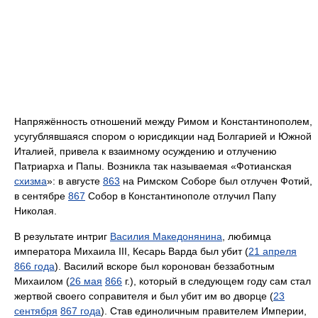
Напряжённость отношений между Римом и Константинополем,
усугублявшаяся спором о юрисдикции над Болгарией и Южной
Италией, привела к взаимному осуждению и отлучению
Патриарха и Папы. Возникла так называемая «Фотианская
схизма
»: в августе
863
на Римском Соборе был отлучен Фотий,
в сентябре
867
Собор в Константинополе отлучил Папу
Николая.
В результате интриг
Василия Македонянина
, любимца
императора Михаила III, Кесарь Варда был убит (
21 апреля
866 года
). Василий вскоре был коронован беззаботным
Михаилом (
26 мая
866
г.), который в следующем году сам стал
жертвой своего соправителя и был убит им во дворце (
23
сентября
867 года
). Став единоличным правителем Империи,