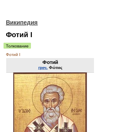
Википедия
Фотий I
Толкование
Фотий I
Фотий
греч.
Φώτιος