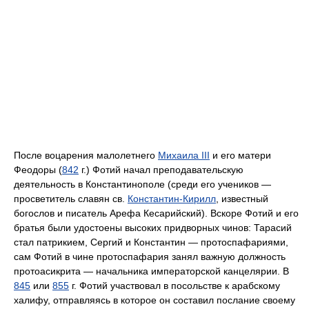
После воцарения малолетнего
Михаила III
и его матери
Феодоры (
842
г.) Фотий начал преподавательскую
деятельность в Константинополе (среди его учеников —
просветитель славян св.
Константин-Кирилл
, известный
богослов и писатель Арефа Кесарийский). Вскоре Фотий и его
братья были удостоены высоких придворных чинов: Тарасий
стал патрикием, Сергий и Константин — протоспафариями,
сам Фотий в чине протоспафария занял важную должность
протоасикрита — начальника императорской канцелярии. В
845
или
855
г. Фотий участвовал в посольстве к арабскому
халифу, отправляясь в которое он составил послание своему