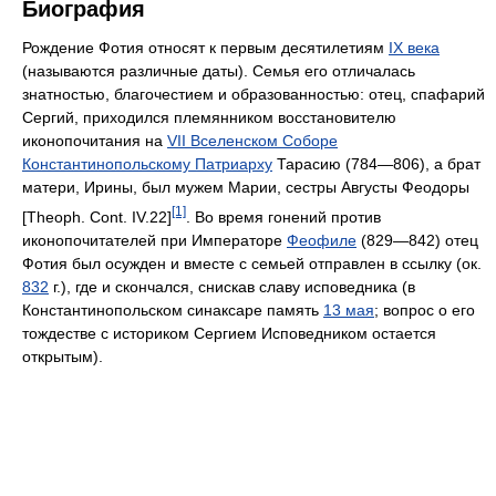
Биография
Рождение Фотия относят к первым десятилетиям
IX века
(называются различные даты). Семья его отличалась
знатностью, благочестием и образованностью: отец, спафарий
Сергий, приходился племянником восстановителю
иконопочитания на
VII Вселенском Соборе
Константинопольскому Патриарху
Тарасию (784—806), а брат
матери, Ирины, был мужем Марии, сестры Августы Феодоры
[1]
[Theoph. Cont. IV.22]
. Во время гонений против
иконопочитателей при Императоре
Феофиле
(829—842) отец
Фотия был осужден и вместе с семьей отправлен в ссылку (ок.
832
г.), где и скончался, снискав славу исповедника (в
Константинопольском синаксаре память
13 мая
; вопрос о его
тождестве с историком Сергием Исповедником остается
открытым).