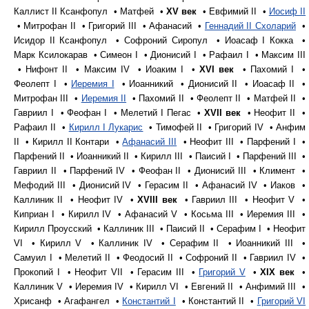
Каллист II Ксанфопул • Матфей •
XV век
• Евфимий II •
Иосиф II
• Митрофан II • Григорий III • Афанасий •
Геннадий II Схоларий
•
Исидор II Ксанфопул • Софроний Сиропул • Иоасаф I Кокка •
Марк Ксилокарав • Симеон I • Дионисий I • Рафаил I • Максим III
• Нифонт II • Максим IV • Иоаким I •
XVI век
• Пахомий I •
Феолепт I •
Иеремия I
• Иоанникий • Дионисий II • Иоасаф II •
Митрофан III •
Иеремия II
• Пахомий II • Феолепт II • Матфей II •
Гавриил I • Феофан I • Мелетий I Пегас •
XVII век
• Неофит II •
Рафаил II •
Кирилл I Лукарис
• Тимофей II • Григорий IV • Анфим
II • Кирилл II Контари •
Афанасий III
• Неофит III • Парфений I •
Парфений II • Иоанникий II • Кирилл III • Паисий I • Парфений III •
Гавриил II • Парфений IV • Феофан II • Дионисий III • Климент •
Мефодий III • Дионисий IV • Герасим II • Афанасий IV • Иаков •
Каллиник II • Неофит IV •
XVIII век
• Гавриил III • Неофит V •
Киприан I • Кирилл IV • Афанасий V • Косьма III • Иеремия III •
Кирилл Проусский • Каллиник III • Паисий II • Серафим I • Неофит
VI • Кирилл V • Каллиник IV • Серафим II • Иоанникий III •
Самуил I • Мелетий II • Феодосий II • Софроний II • Гавриил IV •
Прокопий I • Неофит VII • Герасим III •
Григорий V
•
XIX век
•
Каллиник V • Иеремия IV • Кирилл VI • Евгений II • Анфимий III •
Хрисанф • Агафангел •
Константий I
• Константий II •
Григорий VI