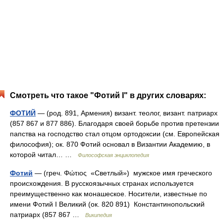
Смотреть что такое "Фотий I" в других словарях:
ФОТИЙ
— (род. 891, Армения) визант. теолог, визант. патриарх
(857 867 и 877 886). Благодаря своей борьбе против претензии
папства на господство стал отцом ортодоксии (см. Европейская
философия); ок. 870 Фотий основал в Византии Академию, в
которой читал… …
Философская энциклопедия
Фотий
— (греч. Φώτιος «Светлый») мужское имя греческого
происхождения. В русскоязычных странах используется
преимущественно как монашеское. Носители, известные по
имени Фотий I Великий (ок. 820 891) Константинопольский
патриарх (857 867 …
Википедия