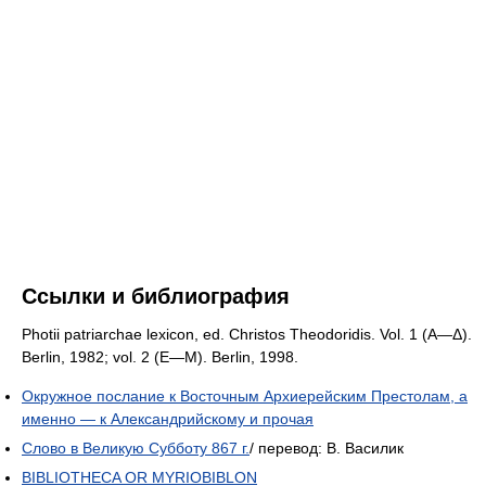
Ссылки и библиография
Photii patriarchae lexicon, ed. Christos Theodoridis. Vol. 1 (Α—Δ).
Berlin, 1982; vol. 2 (E—M). Berlin, 1998.
Окружное послание к Восточным Архиерейским Престолам, а
именно — к Александрийскому и прочая
Слово в Великую Субботу 867 г.
/ перевод: В. Василик
BIBLIOTHECA OR MYRIOBIBLON