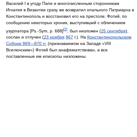
Василий I в угоду Папе и многочисленным сторонникам
Игнатия в Византии сразу же возвратил опального Патриарха в
Константинополь и восстановил его на престоле; Фотий, по
сообщению некоторых хроник, выступивший с обличением
[2]
узурпатора [Ps.-Sym, p. 688]
, был низложен (
25 сентября
),
сослан и отлучен (
23 ноября
867
г.). На
Константинопольском
Соборе 869—870 гг.
(признаваемом на Западе «VIII
Вселенским») Фотий был анафематствован, а все
поставленные им епископы низложены.