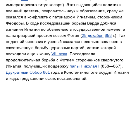
императорского титул кесаря). Этот выдающийся политик и
военный деятель, покровитель наук и образования, сразу же
оказался в конфликте с патриархом Игнатием, сторонником
Феодоры. В ходе последовавшей борьбы Варда добился
изгнания Игнатия по обвинению в государственной измене, а
на патриарший престол возвел Фотия (
25 декабря
858
г.). Так
недавний чиновник и ученый оказался невольно вовлечен в
ожесточенную борьбу церковных партий, истоки которой
восходили еще к концу
VIII века
. Последовала
продолжительная борьба с Фотием сторонников свергнутого
Игнатия, получивших поддержку
папы Николая I
(858—867).
Двукратный Собор
861
года в Константинополе осудил Игнатия
и издал ряд канонических постановлений.