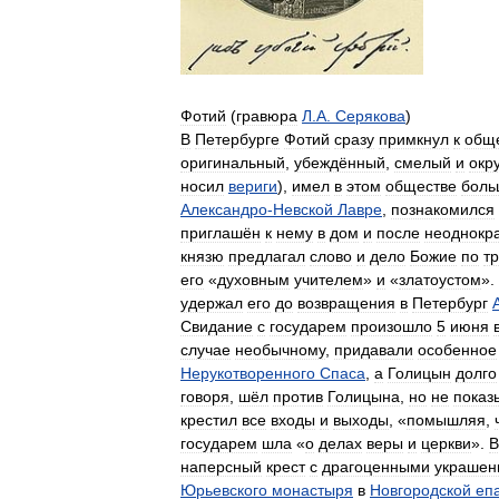
Фотий
(
гравюра
Л
.
А
.
Серякова
)
В
Петербурге
Фотий
сразу
примкнул
к
общ
оригинальный
,
убеждённый
,
смелый
и
окр
носил
вериги
),
имел
в
этом
обществе
боль
Александро
-
Невской
Лавре
,
познакомился
приглашён
к
нему
в
дом
и
после
неоднокр
князю
предлагал
слово
и
дело
Божие
по
т
его
«
духовным
учителем
»
и
«
златоустом
».
удержал
его
до
возвращения
в
Петербург
Свидание
с
государем
произошло
5
июня
случае
необычному
,
придавали
особенное
Нерукотворенного
Спаса
,
а
Голицын
долго
говоря
,
шёл
против
Голицына
,
но
не
показ
крестил
все
входы
и
выходы
, «
помышляя
,
государем
шла
«
о
делах
веры
и
церкви
».
В
наперсный
крест
с
драгоценными
украшен
Юрьевского
монастыря
в
Новгородской
еп