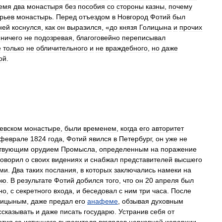
емя
два
монастыря
без
пособия
со
стороны
казны
,
почему
рьев
монастырь
.
Перед
отъездом
в
Новгород
Фотий
был
ней
коснулся
,
как
он
выразился
, «
до
князя
Голицына
и
прочих
,
ничего
не
подозревая
,
благоговейно
переписывал
е
только
не
обличительного
и
не
враждебного
,
но
даже
ой
.
евском
монастыре
,
были
временем
,
когда
его
авторитет
феврале
1824
года
,
Фотий
явился
в
Петербург
,
он
уже
не
ствующим
орудием
Промысла
,
определенным
на
поражение
говорил
о
своих
видениях
и
снабжал
представителей
высшего
ми
.
Два
таких
послания
,
в
которых
заключались
намеки
на
рю
.
В
результате
Фотий
добился
того
,
что
он
20
апреля
был
но
,
с
секретного
входа
,
и
беседовал
с
ним
три
часа
.
После
лицыным
,
даже
предал
его
анафеме
,
обзывая
духовным
ссказывать
и
даже
писать
государю
.
Устранив
себя
от