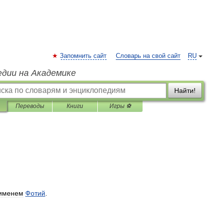
Запомнить сайт
Словарь на свой сайт
RU
едии на Академике
Найти!
Переводы
Книги
Игры ⚽
именем
Фотий
.