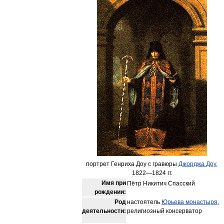
портрет
Генриха
Доу
с
гравюры
Джорджа
Доу
,
1822
—
1824
гг
.
Имя
при
Пётр
Никитич
Спасский
рождении:
Род
настоятель
Юрьева
монастыря
,
деятельности:
религиозный
консерватор