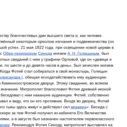
еству
благочестивых
дам
высшего
света
и
,
как
человек
ужённый
некоторым
ореолом
изгнания
и
подвижничества
(
он
шой
успех
.
21
мая
1822
года
,
при
освящении
новой
церкви
в
с
Обер
-
прокурором
Синода
князем
А
.
Н
.
Голицыным
,
был
атных
свиданий
с
ним
у
графини
Орловой
,
где
он
«
девице
и
ри
,
по
шести
и
до
девяти
часов
в
день
»,
был
зачислен
князем
Когда
Фотий
стал
собираться
в
свой
монастырь
,
Голицын
Александра
I
,
обещая
исходатайствовать
ему
аудиенцию
.
в
Каменноостровском
дворце
.
Этому
свиданию
,
во
всяком
значение
.
Митрополит
благословил
Фотия
древней
иконой
беседовал
с
ним
накануне
аудиенции
.
Фотий
,
собственно
ывал
и
виду
,
что
он
его
противник
.
Входя
во
дворец
,
Фотий
что
тьмы
здесь
живут
и
действуют
сил
вражиих
».
Беседа
с
скоре
за
тем
Фотий
получил
из
кабинета
Его
Величества
иями
,
а
в
августе
был
назначен
настоятелем
первоклассного
архии
.
Рекомендуя
Фотия
Синоду
,
митрополит
выставлял
на