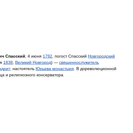
ич
Спасский
;
4
июня
1792
,
погост
Спасский
Новгородский
я
1838
,
Великий
Новгород
) —
священнослужитель
ндрит
;
настоятель
Юрьева
монастыря
.
В
дореволюционной
ца
и
религиозного
консерватора
.