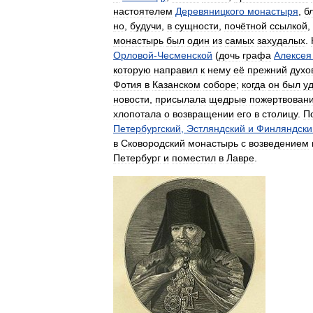
настоятелем
Деревяницкого
монастыря
,
б
но
,
будучи
,
в
сущности
,
почётной
ссылкой
,
монастырь
был
один
из
самых
захудалых
.
Орловой
-
Чесменской
(
дочь
графа
Алексея
которую
направил
к
нему
её
прежний
духо
Фотия
в
Казанском
соборе
;
когда
он
был
у
новости
,
присылала
щедрые
пожертвован
хлопотала
о
возвращении
его
в
столицу
.
П
Петербургский
,
Эстляндский
и
Финляндски
в
Сковородский
монастырь
с
возведением
Петербург
и
поместил
в
Лавре
.