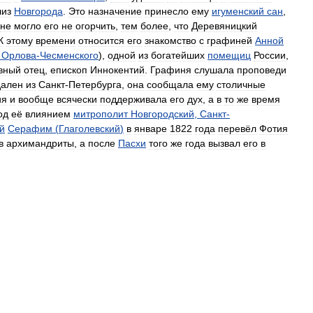
лиз
Новгорода
.
Это
назначение
принесло
ему
игуменский
сан
,
не
могло
его
не
огорчить
,
тем
более
,
что
Деревяницкий
К
этому
времени
относится
его
знакомство
с
графиней
Анной
Орлова
-
Чесменского
),
одной
из
богатейших
помещиц
России
,
вный
отец
,
епископ
Иннокентий
.
Графиня
слушала
проповеди
дален
из
Санкт
-
Петербурга
,
она
сообщала
ему
столичные
ия
и
вообще
всячески
поддерживала
его
дух
,
а
в
то
же
время
од
её
влиянием
митрополит
Новгородский
,
Санкт
-
й
Серафим
(
Глаголевский
)
в
январе
1822
года
перевёл
Фотия
в
архимандриты
,
а
после
Пасхи
того
же
года
вызвал
его
в