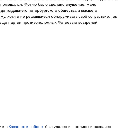
помешался
.
Фотию
было
сделано
внушение
,
мало
еде
тогдашнего
петербургского
общества
и
высшего
ему
,
хотя
и
не
решавшиеся
обнаруживать
своё
сочувствие
,
так
еще
партия
противоположных
Фотиевым
воззрений
.
им
в
Казанском
соборе
,
был
удален
из
столицы
и
назначен