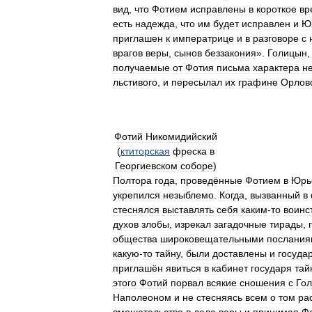
вид
,
что
Фотием
исправлены
в
короткое
вр
есть
надежда
,
что
им
будет
исправлен
и
Ю
приглашен
к
императрице
и
в
разговоре
с
врагов
веры
,
сынов
беззакония
».
Голицын
получаемые
от
Фотия
письма
характера
н
льстивого
,
и
пересылал
их
графине
Орлов
Фотий
Никомидийский
(
ктиторская
фреска
в
Георгиевском
соборе
)
Полтора
года
,
проведённые
Фотием
в
Юрь
укрепился
незыблемо
.
Когда
,
вызванный
в
стеснялся
выставлять
себя
каким
-
то
воин
духов
злобы
,
изрекал
загадочные
тирады
,
общества
широковещательными
послания
какую
-
то
тайну
,
были
доставлены
и
госуда
приглашён
явиться
в
кабинет
государя
тай
этого
Фотий
порвал
всякие
сношения
с
Го
Наполеоном
и
не
стесняясь
всем
о
том
ра