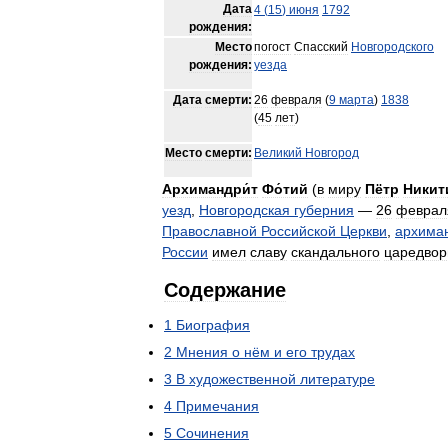
Дата
4
(
15
)
июня
1792
рождения:
Место
погост
Спасский
Новгородского
рождения:
уезда
Дата
смерти:
26
февраля
(
9
марта
)
1838
(
45
лет
)
Место
смерти:
Великий
Новгород
Архимандри́т
Фо́тий
(
в
миру
Пётр
Никит
уезд
,
Новгородская
губерния
—
26
феврал
Православной
Российской
Церкви
,
архима
России
имел
славу
скандального
царедвор
Содержание
1
Биография
2
Мнения
о
нём
и
его
трудах
3
В
художественной
литературе
4
Примечания
5
Сочинения