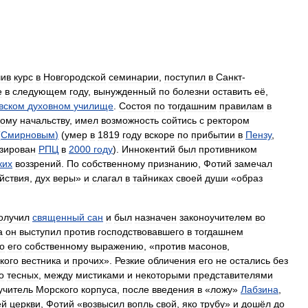
чив
курс
в
Новгородской
семинарии
,
поступил
в
Санкт
-
е
в
следующем
году
,
вынужденный
по
болезни
оставить
её
,
вском
духовном
училище
.
Состоя
по
тогдашним
правилам
в
кому
начальству
,
имел
возможность
сойтись
с
ректором
(
Смирновым
)
(
умер
в
1819
году
вскоре
по
прибытии
в
Пензу
,
зирован
РПЦ
в
2000
году
).
Иннокентий
был
противником
ких
воззрений
.
По
собственному
признанию
,
Фотий
замечал
йствия
,
дух
веры
»
и
слагал
в
тайниках
своей
души
«
образ
олучил
священный
сан
и
был
назначен
законоучителем
во
а
он
выступил
против
господствовавшего
в
тогдашнем
о
его
собственному
выражению
, «
против
масонов
,
кого
вестника
и
прочих
».
Резкие
обличения
его
не
остались
без
о
тесных
,
между
мистиками
и
некоторыми
представителями
учитель
Морского
корпуса
,
после
введения
в
«
ложу
»
Лабзина
,
ей
церкви
,
Фотий
«
возвысил
вопль
свой
,
яко
трубу
»
и
дошёл
до