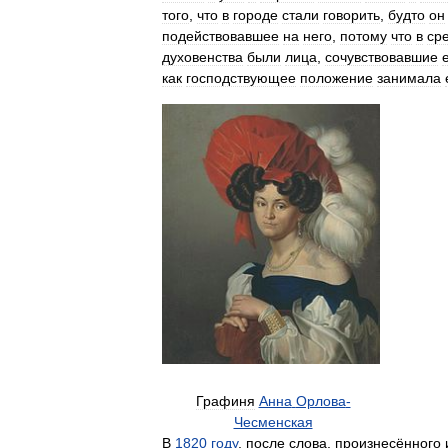
того
,
что
в
городе
стали
говорить
,
будто
он
подействовавшее
на
него
,
потому
что
в
ср
духовенства
были
лица
,
сочувствовавшие
как
господствующее
положение
занимала
Графиня
Анна
Орлова
-
Чесменская
В
1820
году
,
после
слова
,
произнесённого