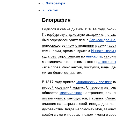
6
Литература
7
Ссылки
Биография
Родился
в
семье
дьячка
.
В
1814
году
,
окон
Петербургскую
духовную
академию
,
но
уж
был
определён
учителем
в
Александро
-
Не
непосредственном
отношении
к
семинарс
семинарии
,
архимандритом
Иннокентием
куда
был
хиротонисан
во
епископа
;
канони
мистицизма
,
человеком
высоких
аскетичес
«
все
слова
Иннокентия
,
поступки
,
виды
,
де
жития
благочестивого
».
В
1817
году
принял
монашеский
постриг
,
п
второй
кадетский
корпус
.
С
первого
же
год
обществе
мистического
настроения
,
или
,
п
иллюминатов
,
методистов
,
Лабзина
,
Сионс
влияния
на
разрыв
связей
,
иногда
довольн
духовенства
.
Когда
иеромонах
Иов
,
законо
сошёл
с
ума
и
порезал
ножом
иконы
в
сво