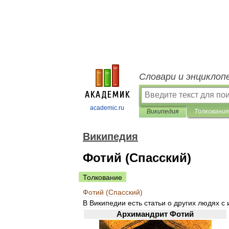
Словари и энциклоп
academic.ru
Википедия
Толкования
Википедия
Фотий (Спасский)
Толкование
Фотий
(
Спасский
)
В
Википедии
есть
статьи
о
других
людях
с
Архимандрит
Фотий