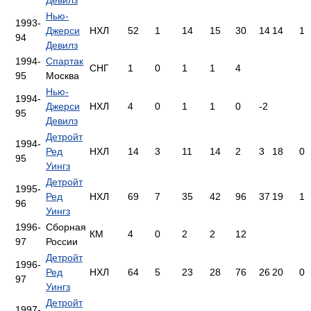
Нью-
1993-
Джерси
НХЛ
52
1
14
15
30
14
14
1
94
Девилз
1994-
Спартак
СНГ
1
0
1
1
4
95
Москва
Нью-
1994-
Джерси
НХЛ
4
0
1
1
0
-2
95
Девилз
Детройт
1994-
Ред
НХЛ
14
3
11
14
2
3
18
0
95
Уингз
Детройт
1995-
Ред
НХЛ
69
7
35
42
96
37
19
1
96
Уингз
1996-
Сборная
КМ
4
0
2
2
12
97
России
Детройт
1996-
Ред
НХЛ
64
5
23
28
76
26
20
0
97
Уингз
Детройт
1997-