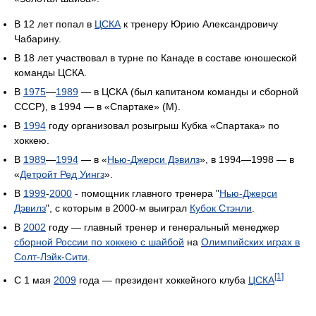
В 12 лет попал в
ЦСКА
к тренеру Юрию Александровичу
Чабарину.
В 18 лет участвовал в турне по Канаде в составе юношеской
команды ЦСКА.
В
1975
—
1989
— в ЦСКА (был капитаном команды и сборной
СССР), в 1994 — в «Спартаке» (М).
В
1994
году организовал розыгрыш Кубка «Спартака» по
хоккею.
В
1989
—
1994
— в «
Нью-Джерси Дэвилз
», в 1994—1998 — в
«
Детройт Ред Уингз
».
В
1999
-
2000
- помощник главного тренера "
Нью-Джерси
Дэвилз
", с которым в 2000-м выиграл
Кубок Стэнли
.
В
2002
году — главный тренер и генеральный менеджер
сборной России по хоккею с шайбой
на
Олимпийских играх в
Солт-Лэйк-Сити
.
[1]
C 1 мая
2009
года — президент хоккейного клуба
ЦСКА