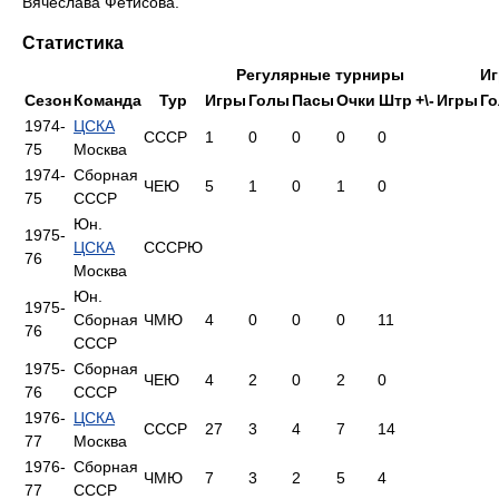
Вячеслава Фетисова.
Статистика
Регулярные турниры
И
Сезон
Команда
Тур
Игры
Голы
Пасы
Очки
Штр
+\-
Игры
Г
1974-
ЦСКА
СССР
1
0
0
0
0
75
Москва
1974-
Сборная
ЧЕЮ
5
1
0
1
0
75
СССР
Юн.
1975-
ЦСКА
СССРЮ
76
Москва
Юн.
1975-
Сборная
ЧМЮ
4
0
0
0
11
76
СССР
1975-
Сборная
ЧЕЮ
4
2
0
2
0
76
СССР
1976-
ЦСКА
СССР
27
3
4
7
14
77
Москва
1976-
Сборная
ЧМЮ
7
3
2
5
4
77
СССР