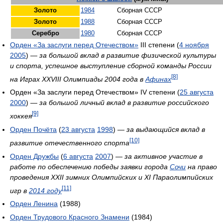
Золото
1984
Сборная СССР
Золото
1988
Сборная СССР
Серебро
1980
Сборная СССР
Орден «За заслуги перед Отечеством»
III степени (
4 ноября
2005
) —
за большой вклад в развитие физической культуры
и спорта, успешное выступление сборной команды России
[8]
на Играх XXVIII Олимпиады 2004 года в
Афинах
Орден «За заслуги перед Отечеством» IV степени (
25 августа
2000
) —
за большой личный вклад в развитие российского
[9]
хоккея
Орден Почёта
(
23 августа
1998
) —
за выдающийся вклад в
[10]
развитие отечественного спорта
Орден Дружбы
(
6 августа
2007
) —
за активное участие в
работе по обеспечению победы заявки города
Сочи
на право
проведения XXII зимних Олимпийских и XI Параолимпийских
[11]
игр в
2014 году
Орден Ленина
(1988)
Орден Трудового Красного Знамени
(1984)