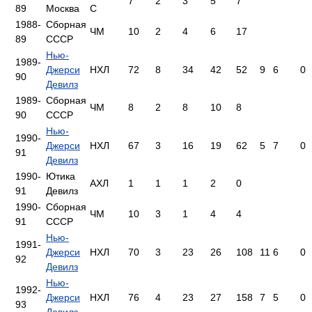
7
2
3
5
7
89
Москва
С
1988-
Сборная
ЧМ
10
2
4
6
17
89
СССР
Нью-
1989-
Джерси
НХЛ
72
8
34
42
52
9
6
0
90
Девилз
1989-
Сборная
ЧМ
8
2
8
10
8
90
СССР
Нью-
1990-
Джерси
НХЛ
67
3
16
19
62
5
7
0
91
Девилз
1990-
Ютика
АХЛ
1
1
1
2
0
91
Девилз
1990-
Сборная
ЧМ
10
3
1
4
4
91
СССР
Нью-
1991-
Джерси
НХЛ
70
3
23
26
108
11
6
0
92
Девилз
Нью-
1992-
Джерси
НХЛ
76
4
23
27
158
7
5
0
93
Девилз