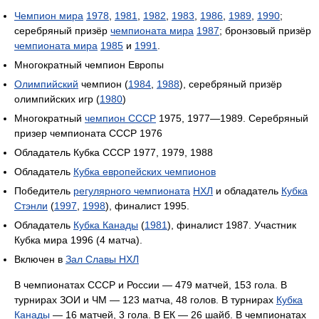
Чемпион мира
1978
,
1981
,
1982
,
1983
,
1986
,
1989
,
1990
;
серебряный призёр
чемпионата мира
1987
; бронзовый призёр
чемпионата мира
1985
и
1991
.
Многократный чемпион Европы
Олимпийский
чемпион (
1984
,
1988
), серебряный призёр
олимпийских игр (
1980
)
Многократный
чемпион СССР
1975, 1977—1989. Серебряный
призер чемпионата СССР 1976
Обладатель Кубка СССР 1977, 1979, 1988
Обладатель
Кубка европейских чемпионов
Победитель
регулярного чемпионата
НХЛ
и обладатель
Кубка
Стэнли
(
1997
,
1998
), финалист 1995.
Обладатель
Кубка Канады
(
1981
), финалист 1987. Участник
Кубка мира 1996 (4 матча).
Включен в
Зал Славы НХЛ
В чемпионатах СССР и России — 479 матчей, 153 гола. В
турнирах ЗОИ и ЧМ — 123 матча, 48 голов. В турнирах
Кубка
Канады
— 16 матчей, 3 гола. В ЕК — 26 шайб. В чемпионатах