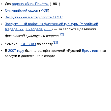
Два
ордена «Знак Почёта»
(1981)
Олимпийский орден
(
МОК
)
Заслуженный мастер спорта СССР
Заслуженный работник физической культуры Российской
Федерации
(
16 апреля
2008
) —
за заслуги в развитии
[12]
физической культуры и спорта
[13]
Чемпион
ЮНЕСКО
по спорту
В
2007 году
был награждён премией «Русский
Бриллиант
» за
заслуги и достижения в спорте.