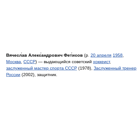
Вячесл́ав Алекс́андрович Фет́исов
(р.
20 апреля
1958
,
Москва
,
СССР
) — выдающийся советский
хоккеист
,
заслуженный мастер спорта СССР
(1978),
Заслуженный тренер
России
(2002), защитник.