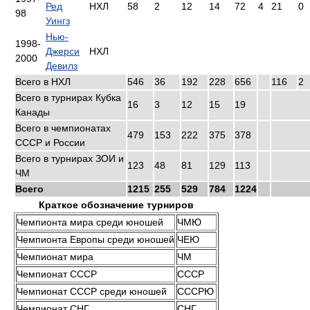
Ред
НХЛ
58
2
12
14
72
4
21
0
98
Уингз
Нью-
1998-
Джерси
НХЛ
2000
Девилз
Всего в НХЛ
546
36
192
228
656
116
2
Всего в турнирах Кубка
16
3
12
15
19
Канады
Всего в чемпионатах
479
153
222
375
378
СССР и России
Всего в турнирах ЗОИ и
123
48
81
129
113
ЧМ
Всего
1215
255
529
784
1224
Краткое обозначение турниров
Чемпионта мира среди юношей
ЧМЮ
Чемпионта Европы среди юношей
ЧЕЮ
Чемпионат мира
ЧМ
Чемпионат СССР
СССР
Чемпионат СССР среди юношей
СССРЮ
Чемпионат СНГ
СНГ