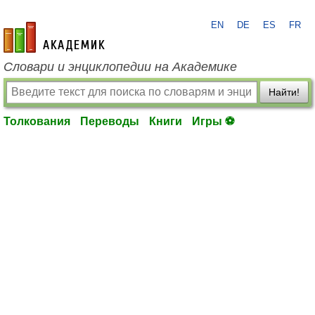
EN
DE
ES
FR
academic.ru
Словари и энциклопедии на Академике
Найти!
Толкования
Переводы
Книги
Игры ⚽