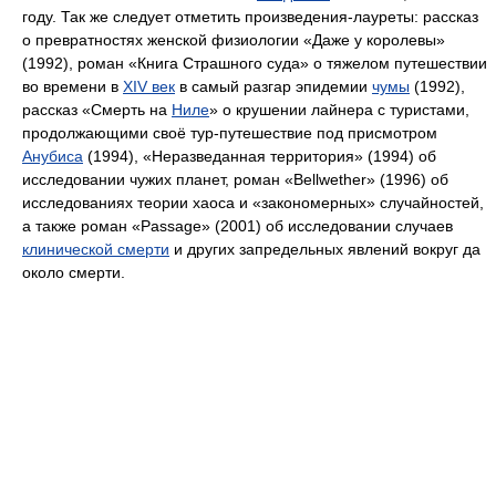
году. Так же следует отметить произведения-лауреты: рассказ
о превратностях женской физиологии «Даже у королевы»
(1992), роман «Книга Страшного суда» о тяжелом путешествии
во времени в
XIV век
в самый разгар эпидемии
чумы
(1992),
рассказ «Смерть на
Ниле
» о крушении лайнера с туристами,
продолжающими своё тур-путешествие под присмотром
Анубиса
(1994), «Неразведанная территория» (1994) об
исследовании чужих планет, роман «Bellwether» (1996) об
исследованиях теории хаоса и «закономерных» случайностей,
а также роман «Passage» (2001) об исследовании случаев
клинической смерти
и других запредельных явлений вокруг да
около смерти.