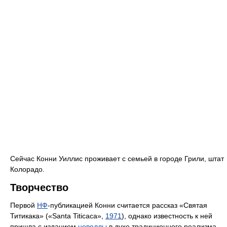
Сейчас Конни Уиллис проживает с семьей в городе Грили, штат
Колорадо.
Творчество
Первой
НФ
-публикацией Конни считается рассказ «Святая
Титикака» («Santa Titicaca»,
1971
), однако известность к ней
пришла с изданием
новеллы
в духе традиционного реализма