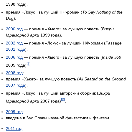
1998 года),
премия «Локус» за лучший НФ-роман (
To Say Nothing of the
Dog
).
2000 год
— премия «Хьюго» за лучшую повесть (
Вихри
Мраморной арки
1999 года).
2002 год
— премия «Локус» за лучший НФ-роман (
Passage
2001 года
).
2006 год
— премия «Хьюго» за лучшую повесть (
Inside Job
[2]
2005 года)
.
2008 год
:
премия «Хьюго» за лучшую повесть (
All Seated on the Ground
2007 года
).
премия «Локус» за лучший авторский сборник (
Вихри
[3]
Мраморной арки
2007 года)
.
2009 год
:
введена в Зал Славы научной фантастики и фэнтези.
2011 год
: