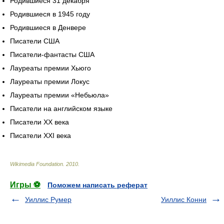
Родившиеся 31 декабря
Родившиеся в 1945 году
Родившиеся в Денвере
Писатели США
Писатели-фантасты США
Лауреаты премии Хьюго
Лауреаты премии Локус
Лауреаты премии «Небьюла»
Писатели на английском языке
Писатели XX века
Писатели XXI века
Wikimedia Foundation
.
2010
.
Игры ⚽
Поможем написать реферат
Уиллис Румер
Уиллис Конни