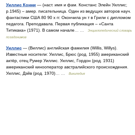
Уиллис Конни
— (наст. имя и фам. Констанс Элейн Уиллис;
р.1945) – амер. писательница. Один из ведущих авторов науч.
фантастики США 80 90 х гг. Окончила ун т в Грили с дипломом
педагога. Преподавала. Первая публикация – «Санта
Титикака» (1971). В самом начале… …
Энциклопедический словарь
псевдонимов
Уиллис
— (Виллис) английская фамилия (Willis, Willys).
Известные носители: Уиллис, Брюс (род. 1955) американский
актёр, отец Румер Уиллис. Уиллис, Гордон (род. 1931)
американский кинооператор австралийского происхождения.
Уиллис, Дэйв (род. 1970)… …
Википедия