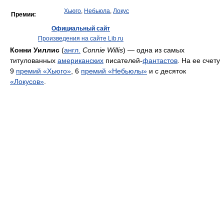
Хьюго
,
Небьюла
,
Локус
Премии:
Официальный сайт
Произведения на сайте Lib.ru
Конни Уиллис
(
англ.
Connie Willis
) — одна из самых
титулованных
американских
писателей-
фантастов
. На ее счету
9
премий «Хьюго»
, 6
премий «Небьюлы»
и с десяток
«Локусов»
.