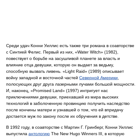
Среди удач Конни Уиллис есть также три романа в соавторстве
с Синтией Фелис. Первый из них, «Water Witch» (1982),
повествует о борьбе на засушливой планете за власть и
влияние отца девушки, которую он выдает за ведьму,
способную вызвать ливень. «Light Raid» (1989) описывает
войну западной и восточной частей
Северной Америки
,
полосующих друг друга лазерными лучами большой мощности.
И, наконец, «Promised Land» (1997) интригует нас
приключениями девушки, приехавшей из мира высоких
технологий в заболоченную провинцию получить наследство
после кончины матери и узнавшей о том, что ей впридачу
достается муж по закону после их обручения в детстве.
В 1992 году, в соавторстве с Мартин Г. Гринберг, Конни Уиллис
выпустила
антологию
The New Hugo Winners III, в которую