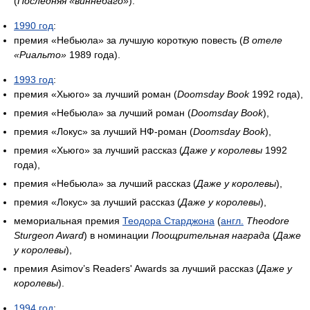
(
Последняя «виннебаго»
).
1990 год
:
премия «Небьюла» за лучшую короткую повесть (
В отеле
«Риальто»
1989 года).
1993 год
:
премия «Хьюго» за лучший роман (
Doomsday Book
1992 года),
премия «Небьюла» за лучший роман (
Doomsday Book
),
премия «Локус» за лучший НФ-роман (
Doomsday Book
),
премия «Хьюго» за лучший рассказ (
Даже у королевы
1992
года),
премия «Небьюла» за лучший рассказ (
Даже у королевы
),
премия «Локус» за лучший рассказ (
Даже у королевы
),
мемориальная премия
Теодора Старджона
(
англ.
Theodore
Sturgeon Award
) в номинации
Поощрительная награда
(
Даже
у королевы
),
премия Asimov’s Readers' Awards за лучший рассказ (
Даже у
королевы
).
1994 год
: