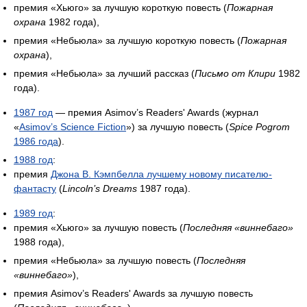
премия «Хьюго» за лучшую короткую повесть (
Пожарная
охрана
1982 года),
премия «Небьюла» за лучшую короткую повесть (
Пожарная
охрана
),
премия «Небьюла» за лучший рассказ (
Письмо от Клири
1982
года).
1987 год
— премия Asimov’s Readers' Awards (журнал
«
Asimov’s Science Fiction
») за лучшую повесть (
Spice Pogrom
1986 года
).
1988 год
:
премия
Джона В. Кэмпбелла лучшему новому писателю-
фантасту
(
Lincoln’s Dreams
1987 года).
1989 год
:
премия «Хьюго» за лучшую повесть (
Последняя «виннебаго»
1988 года),
премия «Небьюла» за лучшую повесть (
Последняя
«виннебаго»
),
премия Asimov’s Readers' Awards за лучшую повесть