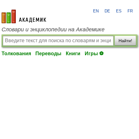
EN
DE
ES
FR
academic.ru
Словари и энциклопедии на Академике
Найти!
Толкования
Переводы
Книги
Игры ⚽