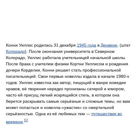
Конни Уиллис родилась 31 декабря
1945 года
в
Денвере
, (штат
Колорадо
). После окончания университета в Северном
Колорадо, Уиллис работала учительницей начальной школы.
После брака с учителем физики Кортни Уиллисом и рождения
дочери Корделии, Конни решает стать профессиональной
писательницей. Свои первые новеллы издала в начале 1980-х
годов. Уиллис известна как автор, пишущий в жанре комедии
нравов, её творения нередко пронизаны сатирой и юмором,
часто ей присущ легкий искрящийся стиль, в котором она
берется раскрывать самые серьёзные и сложные темы, но вам
может попасться и новелла-«ужастик» со смертельной
серьёзностью. Одна из её любимых тем —
путешествия во
[1]
времени
.