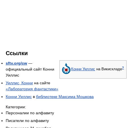
Ссылки
sftv.org/cw
—
?
официальный сайт Конни
Конни Уиллис
на Викискладе
Уиллис
Уиллис, Конни
на сайте
«Лаборатория фантастики»
Конни Уиллис
в
библиотеке Максима Мошкова
Категории:
Персоналии по алфавиту
Писатели по алфавиту