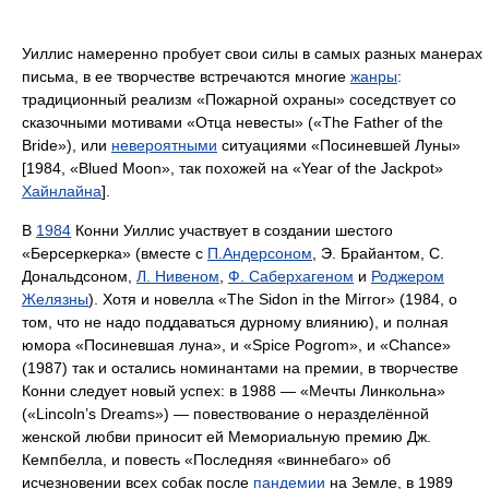
Уиллис намеренно пробует свои силы в самых разных манерах
письма, в ее творчестве встречаются многие
жанры
:
традиционный реализм «Пожарной охраны» соседствует со
сказочными мотивами «Отца невесты» («The Father of the
Bride»), или
невероятными
ситуациями «Посиневшей Луны»
[1984, «Blued Moon», так похожей на «Year of the Jackpot»
Хайнлайна
].
В
1984
Конни Уиллис участвует в создании шестого
«Берсеркерка» (вместе с
П.Андерсоном
, Э. Брайантом, С.
Дональдсоном,
Л. Нивеном
,
Ф. Саберхагеном
и
Роджером
Желязны
). Хотя и новелла «The Sidon in the Mirror» (1984, о
том, что не надо поддаваться дурному влиянию), и полная
юмора «Посиневшая луна», и «Spice Pogrom», и «Chance»
(1987) так и остались номинантами на премии, в творчествe
Конни следует новый успех: в 1988 — «Мечты Линкольна»
(«Lincoln’s Dreams») — повествование о неразделённой
женской любви приносит ей Мемориальную премию Дж.
Кемпбелла, и повесть «Последняя «виннебаго» об
исчезновении всех собак после
пандемии
на Земле, в 1989