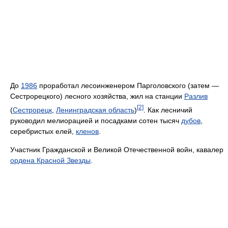
До
1986
проработал лесоинженером Парголовского (затем —
Сестрорецкого) лесного хозяйства, жил на станции
Разлив
[2]
(
Сестрорецк
,
Ленинградская область
)
. Как лесничий
руководил мелиорацией и посадками сотен тысяч
дубов
,
серебристых елей,
кленов
.
Участник Гражданской и Великой Отечественной войн, кавалер
ордена Красной Звезды
.