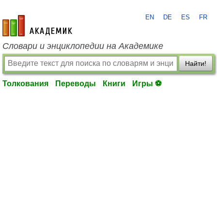
EN
DE
ES
FR
academic.ru
Словари и энциклопедии на Академике
Найти!
Толкования
Переводы
Книги
Игры ⚽