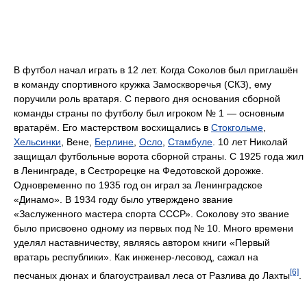
В футбол начал играть в 12 лет. Когда Соколов был приглашён
в команду спортивного кружка Замоскворечья (СКЗ), ему
поручили роль вратаря. С первого дня основания сборной
команды страны по футболу был игроком № 1 — основным
вратарём. Его мастерством восхищались в
Стокгольме
,
Хельсинки
, Вене,
Берлине
,
Осло
,
Стамбуле
. 10 лет Николай
защищал футбольные ворота сборной страны. С 1925 года жил
в Ленинграде, в Сестрорецке на Федотовской дорожке.
Одновременно по 1935 год он играл за Ленинградское
«Динамо». В 1934 году было утверждено звание
«Заслуженного мастера спорта СССР». Соколову это звание
было присвоено одному из первых под № 10. Много времени
уделял наставничеству, являясь автором книги «Первый
вратарь республики». Как инженер-лесовод, сажал на
[6]
песчаных дюнах и благоустраивал леса от Разлива до Лахты
.