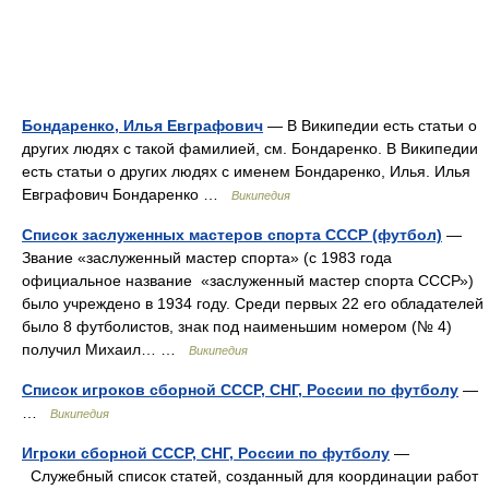
Бондаренко, Илья Евграфович
— В Википедии есть статьи о
других людях с такой фамилией, см. Бондаренко. В Википедии
есть статьи о других людях с именем Бондаренко, Илья. Илья
Евграфович Бондаренко …
Википедия
Список заслуженных мастеров спорта СССР (футбол)
—
Звание «заслуженный мастер спорта» (с 1983 года
официальное название «заслуженный мастер спорта СССР»)
было учреждено в 1934 году. Среди первых 22 его обладателей
было 8 футболистов, знак под наименьшим номером (№ 4)
получил Михаил… …
Википедия
Список игроков сборной СССР, СНГ, России по футболу
—
…
Википедия
Игроки сборной СССР, СНГ, России по футболу
—
Служебный список статей, созданный для координации работ