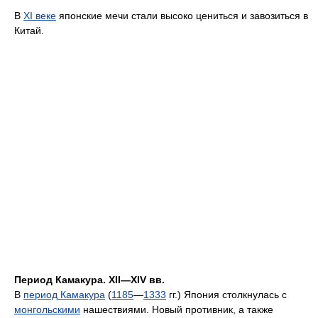
В
XI веке
японские мечи стали высоко цениться и завозиться в
Китай.
Период Камакура. XII—XIV вв.
В
период Камакура
(
1185
—
1333
гг.) Япония столкнулась с
монгольскими
нашествиями. Новый противник, а также