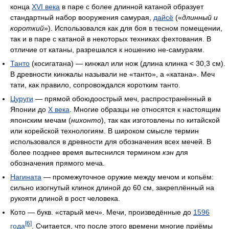
конца
XVI века
в паре с более длинной катаной образует
стандартный набор вооружения самурая,
дайсё
(«
длинный и
короткий
»). Использовался как для боя в тесном помещении,
так и в паре с катаной в некоторых техниках фехтования. В
отличие от катаны, разрешался к ношению не-самураям.
Танто
(косигатана) — кинжал или нож (длина клинка < 30,3 см).
В древности кинжалы называли не «танто», а «катана». Меч
тати, как правило, сопровождался коротким танто.
Цуруги
— прямой обоюдоострый меч, распространённый в
Японии до
X века
. Многие образцы не относятся к настоящим
японским мечам (
нихонто
), так как изготовлены по китайской
или корейской технологиям. В широком смысле термин
использовался в древности для обозначения всех мечей. В
более позднее время вытеснился термином
кэн
для
обозначения прямого меча.
Нагината
— промежуточное оружие между мечом и копьём:
сильно изогнутый клинок длиной до 60 см, закреплённый на
рукояти длиной в рост человека.
Кото — букв. «старый меч». Мечи, произведённые до
1596
[6]
года
. Считается, что после этого времени многие приёмы