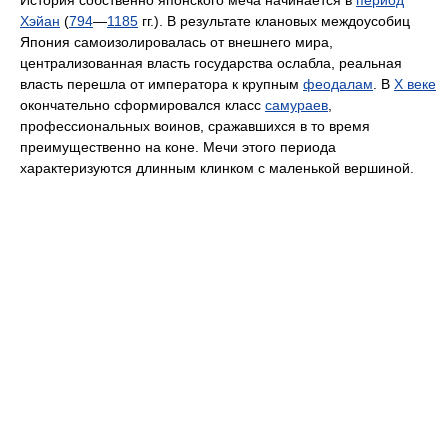
История собственно японского меча начинается в
период
Хэйан
(
794
—
1185
гг.). В результате клановых междоусобиц
Япония самоизолировалась от внешнего мира,
централизованная власть государства ослабла, реальная
власть перешла от императора к крупным
феодалам
. В
X веке
окончательно сформировался класс
самураев
,
профессиональных воинов, сражавшихся в то время
преимущественно на коне. Мечи этого периода
характеризуются длинным клинком с маленькой вершиной.