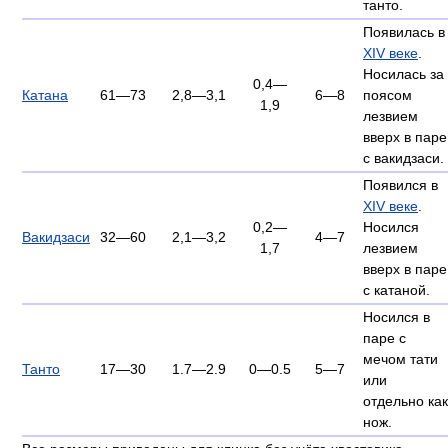
танто.
Появилась в
XIV веке
.
Носилась за
0,4—
Катана
61—73
2,8—3,1
6—8
поясом
1,9
лезвием
вверх в паре
с вакидзаси.
Появился в
XIV веке
.
0,2—
Носился
Вакидзаси
32—60
2,1—3,2
4—7
1,7
лезвием
вверх в паре
с катаной.
Носился в
паре с
мечом тати
Танто
17—30
1.7—2.9
0—0.5
5—7
или
отдельно как
нож.