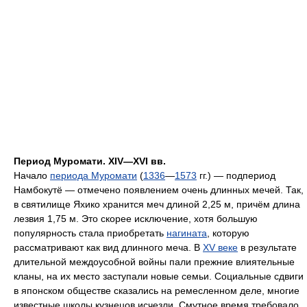
Период Муромати. XIV—XVI вв.
Начало
периода Муромати
(
1336
—
1573
гг.) — подпериод
Намбокутё — отмечено появлением очень длинных мечей. Так,
в святилище Яхико хранится меч длиной 2,25 м, причём длина
лезвия 1,75 м. Это скорее исключение, хотя большую
популярность стала приобретать
нагината
, которую
рассматривают как вид длинного меча. В
XV веке
в результате
длительной междоусобной войны пали прежние влиятельные
кланы, на их место заступали новые семьи. Социальные сдвиги
в японском обществе сказались на ремесленном деле, многие
известные школы кузнецов исчезли. Смутное время требовало