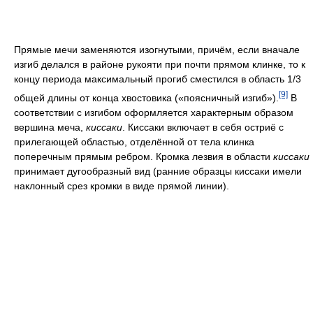
Прямые мечи заменяются изогнутыми, причём, если вначале
изгиб делался в районе рукояти при почти прямом клинке, то к
концу периода максимальный прогиб сместился в область 1/3
[9]
общей длины от конца хвостовика («поясничный изгиб»).
В
соответствии с изгибом оформляется характерным образом
вершина меча,
киссаки
. Киссаки включает в себя остриё с
прилегающей областью, отделённой от тела клинка
поперечным прямым ребром. Кромка лезвия в области
киссаки
принимает дугообразный вид (ранние образцы киссаки имели
наклонный срез кромки в виде прямой линии).