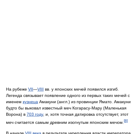
На рубеже
VII
—
VIII
вв. у японских мечей появился изгиб.
Легенда связывает появление одного из первых таких мечей с
именем
кузнеца
Амакуни (англ.) из провинции Ямато. Амакуни
будто бы выковал известный меч Когарасу-Мару (Маленькая
Ворона) в
703 году
, и, хотя точная датировка отсутствует, этот
[8]
меч считается самым древним изогнутым японским мечом.
В начале
VIII века
в результате укрепления власти императора