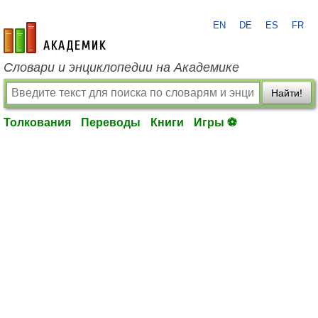
EN
DE
ES
FR
academic.ru
Словари и энциклопедии на Академике
Найти!
Толкования
Переводы
Книги
Игры ⚽