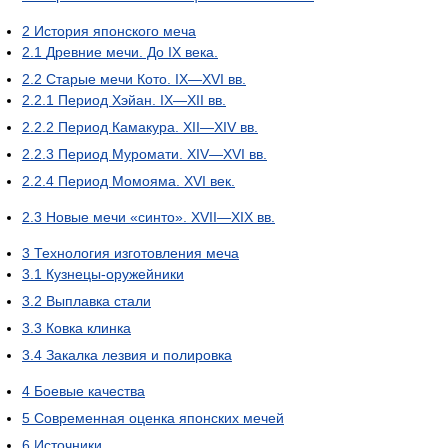
2
История японского меча
2.1
Древние мечи. До IX века.
2.2
Старые мечи Кото. IX—XVI вв.
2.2.1
Период Хэйан. IX—XII вв.
2.2.2
Период Камакура. XII—XIV вв.
2.2.3
Период Муромати. XIV—XVI вв.
2.2.4
Период Момояма. XVI век.
2.3
Новые мечи «синто». XVII—XIX вв.
3
Технология изготовления меча
3.1
Кузнецы-оружейники
3.2
Выплавка стали
3.3
Ковка клинка
3.4
Закалка лезвия и полировка
4
Боевые качества
5
Современная оценка японских мечей
6
Источники