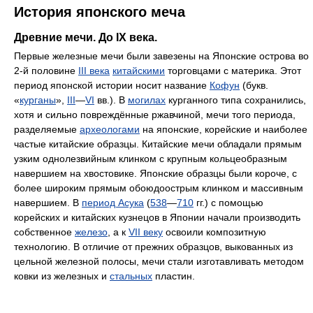
История японского меча
Древние мечи. До IX века.
Первые железные мечи были завезены на Японские острова во
2-й половине
III века
китайскими
торговцами с материка. Этот
период японской истории носит название
Кофун
(букв.
«
курганы
»,
III
—
VI
вв.). В
могилах
курганного типа сохранились,
хотя и сильно повреждённые ржавчиной, мечи того периода,
разделяемые
археологами
на японские, корейские и наиболее
частые китайские образцы. Китайские мечи обладали прямым
узким однолезвийным клинком с крупным кольцеобразным
навершием на хвостовике. Японские образцы были короче, с
более широким прямым обоюдоострым клинком и массивным
навершием. В
период Асука
(
538
—
710
гг.) с помощью
корейских и китайских кузнецов в Японии начали производить
собственное
железо
, а к
VII веку
освоили композитную
технологию. В отличие от прежних образцов, выкованных из
цельной железной полосы, мечи стали изготавливать методом
ковки из железных и
стальных
пластин.