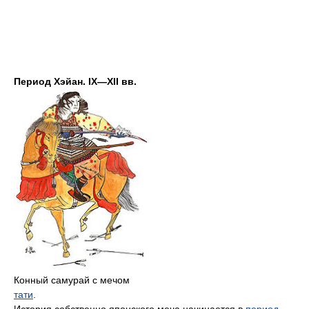
Период Хэйан. IX—XII вв.
Конный самурай с мечом
тати
.