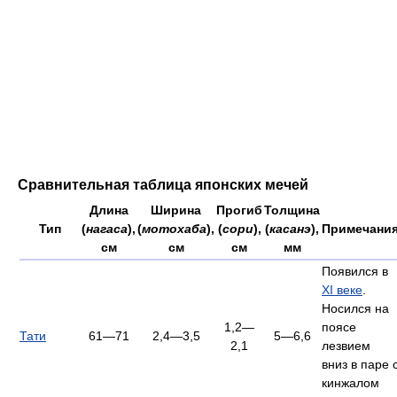
Сравнительная таблица японских мечей
Длина
Ширина
Прогиб
Толщина
Тип
(
нагаса
),
(
мотохаба
),
(
сори
),
(
касанэ
),
Примечани
см
см
см
мм
Появился в
XI веке
.
Носился на
1,2—
поясе
Тати
61—71
2,4—3,5
5—6,6
2,1
лезвием
вниз в паре 
кинжалом