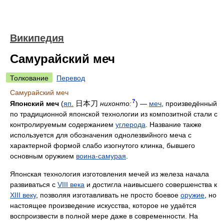
Википедия
Самурайский меч
Толкование
Перевод
Самурайский меч
?
日本刀
Японский меч
(
яп.
нихонто:
) —
меч
, произведённый
по традиционной японской технологии из композитной стали с
контролируемым содержанием
углерода
. Название также
используется для обозначения однолезвийного меча с
характерной формой слабо изогнутого клинка, бывшего
основным оружием
воина-самурая
.
Японская технология изготовления мечей из железа начала
развиваться с
VIII века
и достигла наивысшего совершенства к
XIII веку
, позволяя изготавливать не просто боевое
оружие
, но
настоящее произведение искусства, которое не удаётся
воспроизвести в полной мере даже в современности. На