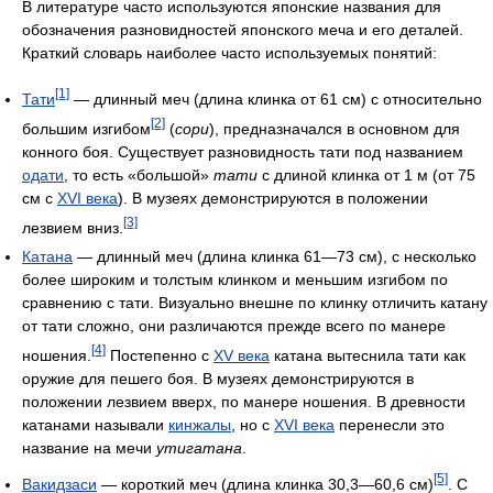
В литературе часто используются японские названия для
обозначения разновидностей японского меча и его деталей.
Краткий словарь наиболее часто используемых понятий:
[1]
Тати
— длинный меч (длина клинка от 61 см) с относительно
[2]
большим изгибом
(
сори
), предназначался в основном для
конного боя. Существует разновидность тати под названием
одати
, то есть «большой»
тати
с длиной клинка от 1 м (от 75
см с
XVI века
). В музеях демонстрируются в положении
[3]
лезвием вниз.
Катана
— длинный меч (длина клинка 61—73 см), с несколько
более широким и толстым клинком и меньшим изгибом по
сравнению с тати. Визуально внешне по клинку отличить катану
от тати сложно, они различаются прежде всего по манере
[4]
ношения.
Постепенно с
XV века
катана вытеснила тати как
оружие для пешего боя. В музеях демонстрируются в
положении лезвием вверх, по манере ношения. В древности
катанами называли
кинжалы
, но с
XVI века
перенесли это
название на мечи
утигатана
.
[5]
Вакидзаси
— короткий меч (длина клинка 30,3—60,6 см)
. С