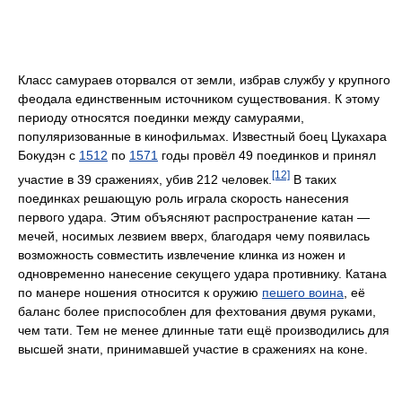
Класс самураев оторвался от земли, избрав службу у крупного
феодала единственным источником существования. К этому
периоду относятся поединки между самураями,
популяризованные в кинофильмах. Известный боец Цукахара
Бокудэн с
1512
по
1571
годы провёл 49 поединков и принял
[12]
участие в 39 сражениях, убив 212 человек.
В таких
поединках решающую роль играла скорость нанесения
первого удара. Этим объясняют распространение катан —
мечей, носимых лезвием вверх, благодаря чему появилась
возможность совместить извлечение клинка из ножен и
одновременно нанесение секущего удара противнику. Катана
по манере ношения относится к оружию
пешего воина
, её
баланс более приспособлен для фехтования двумя руками,
чем тати. Тем не менее длинные тати ещё производились для
высшей знати, принимавшей участие в сражениях на коне.