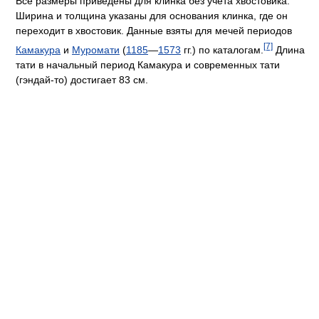
Все размеры приведены для клинка без учёта хвостовика.
Ширина и толщина указаны для основания клинка, где он
переходит в хвостовик. Данные взяты для мечей периодов
[7]
Камакура
и
Муромати
(
1185
—
1573
гг.) по каталогам.
Длина
тати в начальный период Камакура и современных тати
(гэндай-то) достигает 83 см.