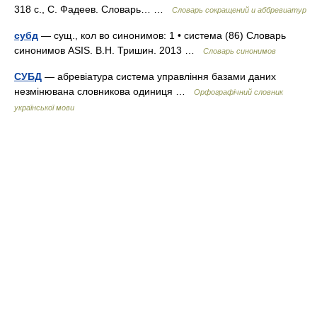
318 с., С. Фадеев. Словарь… …
Словарь сокращений и аббревиатур
субд
— сущ., кол во синонимов: 1 • система (86) Словарь
синонимов ASIS. В.Н. Тришин. 2013 …
Словарь синонимов
СУБД
— абревіатура система управління базами даних
незмінювана словникова одиниця …
Орфографічний словник
української мови