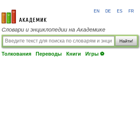
EN
DE
ES
FR
academic.ru
Словари и энциклопедии на Академике
Найти!
Толкования
Переводы
Книги
Игры ⚽