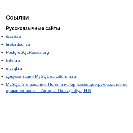
Ссылки
Русскоязычные сайты
ibase.ru
firebirdsql.su
PostgreSQLRussia.org
linter.ru
mysql.ru
Документация MySQL на citforum.ru
MySQL, 2-е издание: Полн. и исчерпывающее руководство по
применению и … Авторы: Поль Дюбуа, Н.В