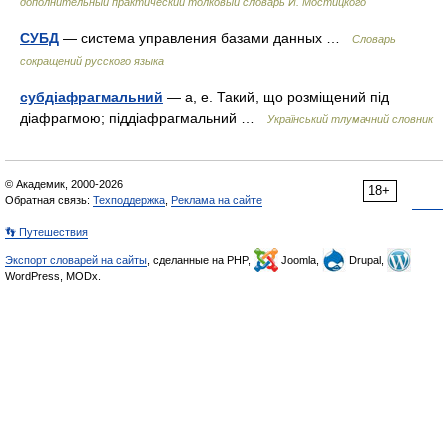
дополнительный практический толковый словарь И. Мостицкого
СУБД
— система управления базами данных …
Словарь
сокращений русского языка
субдіафрагмальний
— а, е. Такий, що розміщений під
діафрагмою; піддіафрагмальний …
Український тлумачний словник
© Академик, 2000-2026
18+
Обратная связь:
Техподдержка
,
Реклама на сайте
👣 Путешествия
Экспорт словарей на сайты
, сделанные на PHP,
Joomla,
Drupal,
WordPress, MODx.