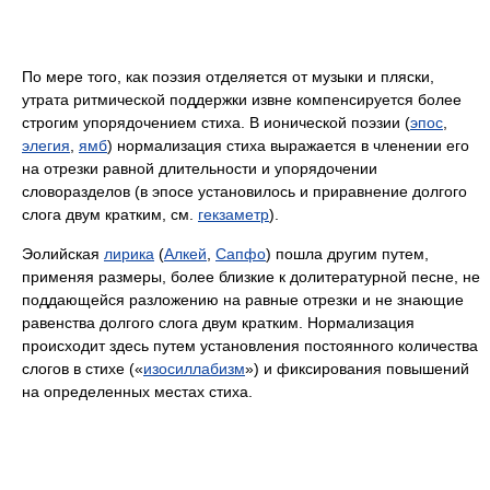
По мере того, как поэзия отделяется от музыки и пляски,
утрата ритмической поддержки извне компенсируется более
строгим упорядочением стиха. В ионической поэзии (
эпос
,
элегия
,
ямб
) нормализация стиха выражается в членении его
на отрезки равной длительности и упорядочении
словоразделов (в эпосе установилось и приравнение долгого
слога двум кратким, см.
гекзаметр
).
Эолийская
лирика
(
Алкей
,
Сапфо
) пошла другим путем,
применяя размеры, более близкие к долитературной песне, не
поддающейся разложению на равные отрезки и не знающие
равенства долгого слога двум кратким. Нормализация
происходит здесь путем установления постоянного количества
слогов в стихе («
изосиллабизм
») и фиксирования повышений
на определенных местах стиха.