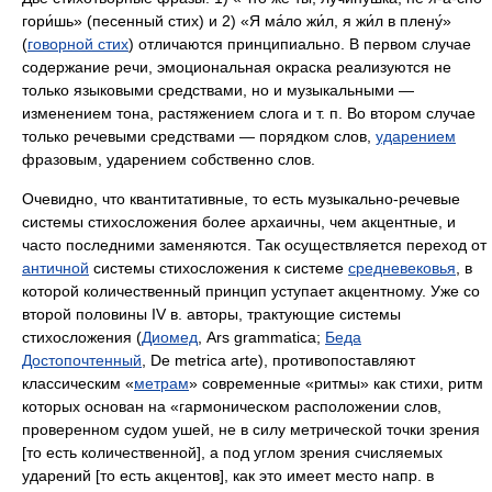
гори́шь» (песенный стих) и 2) «Я ма́ло жи́л, я жи́л в плену́»
(
говорной стих
) отличаются принципиально. В первом случае
содержание речи, эмоциональная окраска реализуются не
только языковыми средствами, но и музыкальными —
изменением тона, растяжением слога и т. п. Во втором случае
только речевыми средствами — порядком слов,
ударением
фразовым, ударением собственно слов.
Очевидно, что квантитативные, то есть музыкально-речевые
системы стихосложения более архаичны, чем акцентные, и
часто последними заменяются. Так осуществляется переход от
античной
системы стихосложения к системе
средневековья
, в
которой количественный принцип уступает акцентному. Уже со
второй половины IV в. авторы, трактующие системы
стихосложения (
Диомед
, Ars grammatica;
Беда
Достопочтенный
, De metrica arte), противопоставляют
классическим «
метрам
» современные «ритмы» как стихи, ритм
которых основан на «гармоническом расположении слов,
проверенном судом ушей, не в силу метрической точки зрения
[то есть количественной], а под углом зрения счисляемых
ударений [то есть акцентов], как это имеет место напр. в