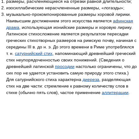
размеры, расчленяющиеся на отрезки равной длительности;
изосиллабические нерасчлененные размеры, «логаэды»;
музыкально-прокомпонированные размеры хоровой лирики.
Наивысшим достижением этого искусства является
афинская
драма
, использующая ионийские размеры и хоровую лирику.
Латинское стихосложение является результатом пересадки
греческих стихотворных размеров на римскую почву, начиная с
середины III в. до н. э. До этого времени в Риме употреблялся
т. н.
сатурнийский стих
, напоминающий древнейший греческий
стих неупорядоченностью своих понижений. (Сведения о
древнейшей латинской
просодии
настолько ограничены, что до
сих пор не удается установить самую природу этого стиха.)
Для сатурнийского стиха характерна
диереза
, разделяющая
стих на две части: стремление к равному количеству слов в
стихе (обычно пять слов), частое применение
аллитерации
.