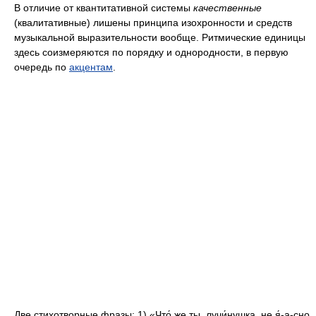
В отличие от квантитативной системы
качественные
(квалитативные) лишены принципа изохронности и средств
музыкальной выразительности вообще. Ритмические единицы
здесь соизмеряются по порядку и однородности, в первую
очередь по
акцентам
.
Две стихотворные фразы: 1) «Что́ же ты, лучи́нушка, не я́-а-сно