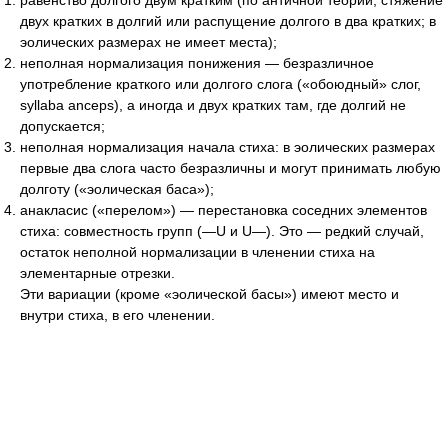
равенство долгого двум кратким (по античной теории, стяжение
двух кратких в долгий или распущение долгого в два кратких; в
эолических размерах не имеет места);
неполная нормализация понижения — безразличное
употребление краткого или долгого слога («обоюдный» слог,
syllaba anceps), а иногда и двух кратких там, где долгий не
допускается;
неполная нормализация начала стиха: в эолических размерах
первые два слога часто безразличны и могут принимать любую
долготу («эолическая баса»);
анакласис («перелом») — перестановка соседних элементов
стиха: совместность групп (—U и U—). Это — редкий случай,
остаток неполной нормализации в членении стиха на
элементарные отрезки.
Эти вариации (кроме «эолической басы») имеют место и
внутри стиха, в его членении.