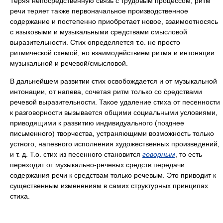
Теряя непосредственную связь с трудовым процессом, ритм
речи теряет также первоначальное производственное
содержание и постепенно приобретает новое, взаимоотносясь
с языковыми и музыкальными средствами смысловой
выразительности. Стих определяется т.о. не просто
ритмической схемой, но взаимодействием ритма и интонации:
музыкальной и речевой/смысловой.
В дальнейшем развитии стих освобождается и от музыкальной
интонации, от напева, сочетая ритм только со средствами
речевой выразительности. Такое удаление стиха от песенности
к разговорности вызывается общими социальными условиями,
приводящими к развитию индивидуального (позднее
письменного) творчества, устраняющими возможность только
устного, напевного исполнения художественных произведений,
и т. д. Т.о. стих из песенного становится
говорным
, то есть
переходит от музыкально-речевых средств передачи
содержания речи к средствам только речевым. Это приводит к
существенным изменениям в самих структурных принципах
стиха.