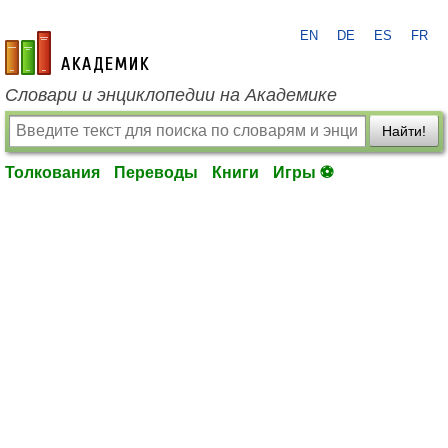
EN
DE
ES
FR
academic.ru
Словари и энциклопедии на Академике
Найти!
Толкования
Переводы
Книги
Игры ⚽