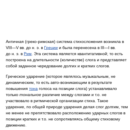
Античная (греко-римская) система стихосложения возникла в
VIII—V вв. до н. э. в
Греции
и была перенесена в III—I вв.
до н. э. в
Рим
. Эта система является квантитативной; то есть
построена на длительности (количестве) слога и представляет
собой заданное чередование долгих и кратких слогов.
Греческое ударение (которое являлось музыкальным, не
динамическим, то есть авто-возникающим в результате
повышения
тона
голоса на позиции слога) устанавливало
только
тональное
различие между слогами и т.о. не
участвовало в ритмической организации стиха. Такое
ударение, по общей природе ударения делая слог долгим, тем
не менее не препятствовало расположению ударных слогов в
позиции кратких и т.о. не сопротивляясь общему стиховому
движению.