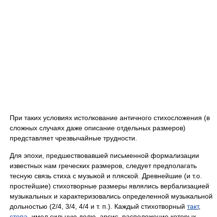
При таких условиях истолкование античного стихосложения (в
сложных случаях даже описание отдельных размеров)
представляет чрезвычайные трудности.
Для эпохи, предшествовавшей письменной формализации
известных нам греческих размеров, следует предполагать
тесную связь стиха с музыкой и пляской. Древнейшие (и т.о.
простейшие) стихотворные размеры являлись вербализацией
музыкальных и характеризовались определенной музыкальной
дольностью (2/4, 3/4, 4/4 и т. п.). Каждый стихотворный
такт
,
стопа
, имел сильную долю, арсис, расположение которых