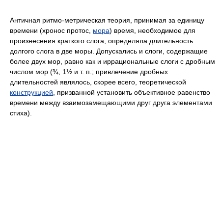
Античная ритмо-метрическая теория, принимая за единицу
времени (хронос протос,
мора
) время, необходимое для
произнесения краткого слога, определяла длительность
долгого слога в две моры. Допускались и слоги, содержащие
более двух мор, равно как и иррациональные слоги с дробным
числом мор (¾, 1½ и т. п.; привлечение дробных
длительностей являлось, скорее всего, теоретической
конструкцией
, призванной установить объективное равенство
времени между взаимозамещающими друг друга элементами
стиха).