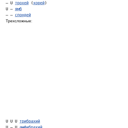
— U 
трохей
 (
хорей
)

U — 
ямб
— — 
спондей
Трехсложные:
U U U 
трибрахий
U — U 
амфибрахий