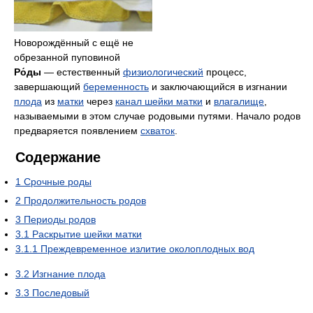
Новорождённый с ещё не
обрезанной пуповиной
Ро́ды
— естественный
физиологический
процесс,
завершающий
беременность
и заключающийся в изгнании
плода
из
матки
через
канал шейки матки
и
влагалище
,
называемыми в этом случае родовыми путями. Начало родов
предваряется появлением
схваток
.
Содержание
1
Срочные роды
2
Продолжительность родов
3
Периоды родов
3.1
Раскрытие шейки матки
3.1.1
Преждевременное излитие околоплодных вод
3.2
Изгнание плода
3.3
Последовый