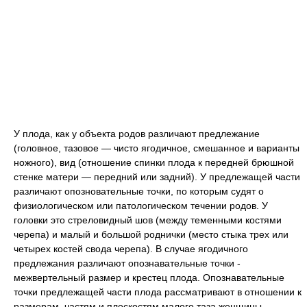
У плода, как у объекта родов различают предлежание
(головное, тазовое — чисто ягодичное, смешанное и варианты
ножного), вид (отношение спинки плода к передней брюшной
стенке матери — передний или задний). У предлежащей части
различают опозновательные точки, по которым судят о
физиологическом или патологическом течении родов. У
головки это стреловидный шов (между теменными костями
черепа) и малый и большой роднички (место стыка трех или
четырех костей свода черепа). В случае ягодичного
предлежания различают опознавательные точки -
межвертельный размер и крестец плода. Опознавательные
точки предлежащей части плода рассматривают в отношении к
размерам, частям и плоскостям малого таза женщины.