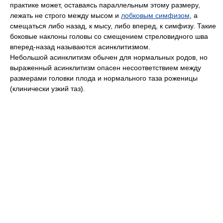
практике может, оставаясь параллельным этому размеру,
лежать не строго между мысом и
лобковым симфизом
, а
смещаться либо назад, к мысу, либо вперед, к симфизу. Такие
боковые наклоны головы со смещением стреловидного шва
вперед-назад называются асинклитизмом.
Небольшой асинклитизм обычен для нормальных родов, но
выраженный асинклитизм опасен несоответствием между
размерами головки плода и нормального таза роженицы
(клинически узкий таз).