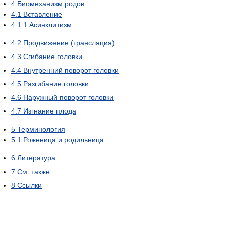
4
Биомеханизм родов
4.1
Вставление
4.1.1
Асинклитизм
4.2
Продвижение (трансляция)
4.3
Сгибание головки
4.4
Внутренний поворот головки
4.5
Разгибание головки
4.6
Наружный поворот головки
4.7
Изгнание плода
5
Терминология
5.1
Роженица и родильница
6
Литература
7
См. также
8
Ссылки