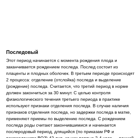
Последовый
Этот период начинается с момента рождения плода и
заканчивается рождением последа. Послед состоит из
плаценты и плодных оболочек. В третьем периоде происходят
2 процесса: отделение (отслойка) последа и выделение
(рождение) последа. Считается, что третий период в норме
должен закончиться за 30 минут. С целью контроля
физиологического течения третьего периода в практике
используют признаки отделения последа. В случае наличия
признаков отделения последа, но задержки последа в матке,
применяют приемы по выделению последа. С рождением
последа роды считают закончившимися и начинается
послеродовый период, длящийся (по приказам РФ и
рекомедациям ВОЗ) 42 дня, из них первые 2-4 часа — ранний