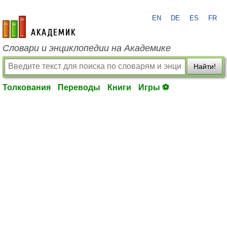
EN
DE
ES
FR
academic.ru
Словари и энциклопедии на Академике
Найти!
Толкования
Переводы
Книги
Игры ⚽