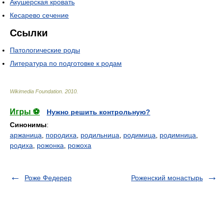
Акушерская кровать
Кесарево сечение
Ссылки
Патологические роды
Литература по подготовке к родам
Wikimedia Foundation
.
2010
.
Игры ⚽
Нужно решить контрольную?
Синонимы
:
аржаница
,
породиха
,
родильница
,
родимица
,
родимница
,
родиха
,
рожонка
,
рожоха
Роже Федерер
Роженский монастырь