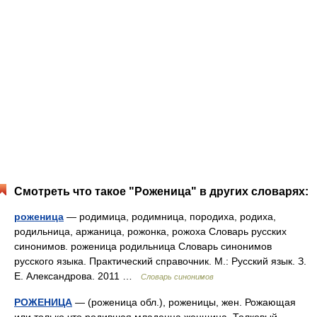
Смотреть что такое "Роженица" в других словарях:
роженица
— родимица, родимница, породиха, родиха,
родильница, аржаница, рожонка, рожоха Словарь русских
синонимов. роженица родильница Словарь синонимов
русского языка. Практический справочник. М.: Русский язык. З.
Е. Александрова. 2011 …
Словарь синонимов
РОЖЕНИЦА
— (роженица обл.), роженицы, жен. Рожающая
или только что родившая младенца женщина. Толковый