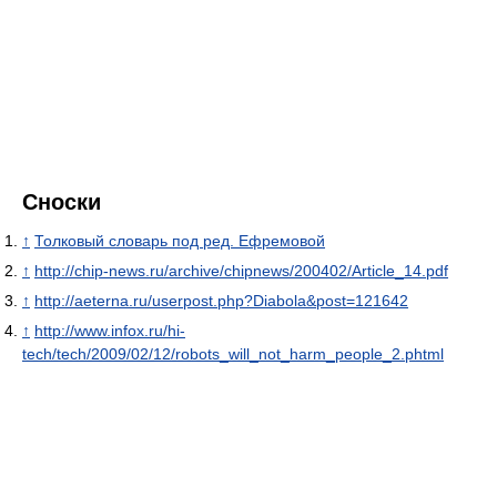
Сноски
↑
Толковый словарь под ред. Ефремовой
↑
http://chip-news.ru/archive/chipnews/200402/Article_14.pdf
↑
http://aeterna.ru/userpost.php?Diabola&post=121642
↑
http://www.infox.ru/hi-
tech/tech/2009/02/12/robots_will_not_harm_people_2.phtml