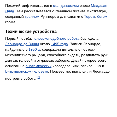
Похожий миф излагается в
скандинавском
эпосе
Младшая
Эдда
. Там рассказывается о глиняном гиганте Мисткалфе,
созданный
троллем
Рунгнером для схватки с
Тором
,
богом
грома.
Технические устройства
Первый чертёж
человекоподобного робота
был сделан
Леонардо да Винчи
около
1495 года
. Записи Леонардо,
найденные в
1950-х
, содержали детальные чертежи
механического рыцаря, способного сидеть, раздвигать руки,
двигать головой и открывать забрало. Дизайн скорее всего
основан на
анатомических
исследованиях, записанных в
Витрувианском человеке
. Неизвестно, пытался ли Леонардо
[2]
построить робота.