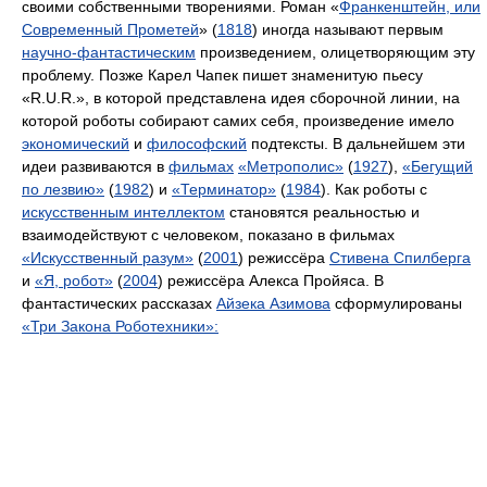
своими собственными творениями. Роман «
Франкенштейн, или
Современный Прометей
» (
1818
) иногда называют первым
научно-фантастическим
произведением, олицетворяющим эту
проблему. Позже Карел Чапек пишет знаменитую пьесу
«R.U.R.», в которой представлена идея сборочной линии, на
которой роботы собирают самих себя, произведение имело
экономический
и
философский
подтексты. В дальнейшем эти
идеи развиваются в
фильмах
«Метрополис»
(
1927
),
«Бегущий
по лезвию»
(
1982
) и
«Терминатор»
(
1984
). Как роботы с
искусственным интеллектом
становятся реальностью и
взаимодействуют с человеком, показано в фильмах
«Искусственный разум»
(
2001
) режиссёра
Стивена Спилберга
и
«Я, робот»
(
2004
) режиссёра Алекса Пройяса. В
фантастических рассказах
Айзека Азимова
сформулированы
«Три Закона Роботехники»: