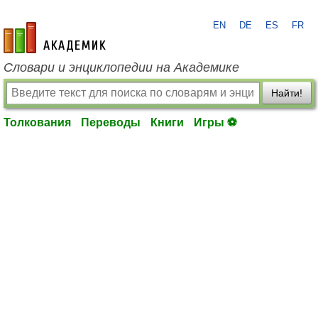
EN
DE
ES
FR
academic.ru
Словари и энциклопедии на Академике
Найти!
Толкования
Переводы
Книги
Игры ⚽