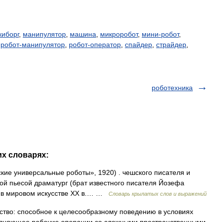
киборг
,
манипулятор
,
машина
,
микроробот
,
мини-робот
,
,
робот-манипулятор
,
робот-оператор
,
спайдер
,
страйдер
,
роботехника
их словарях:
кие универсальные роботы», 1920) . чешского писателя и
той пьесой драматург (брат известного писателя Йозефа
 в мировом искусстве XX в.… …
Словарь крылатых слов и выражений
тво: способное к целесообразному поведению в условиях