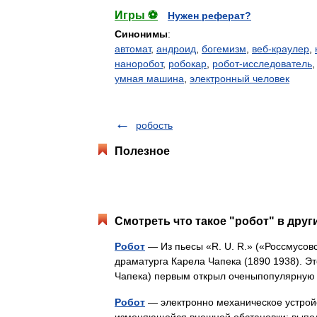
Игры ⚽
Нужен реферат?
Синонимы
:
автомат
,
андроид
,
богемизм
,
веб-краулер
,
наноробот
,
робокар
,
робот-исследователь
умная машина
,
электронный человек
робость
Полезное
Смотреть что такое "робот" в друг
Робот
— Из пьесы «R. U. R.» («Россмусовс
драматурга Карела Чапека (1890 1938). Э
Чапека) первым открыл оченыпопулярную
Робот
— электронно механическое устройс