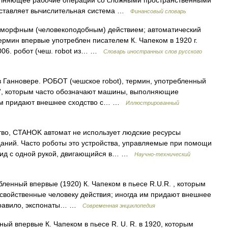
лняющее рабочие операции со сложными пространственными
оставляет вычислительная система …
Финансовый словарь
поморфным (человекоподобным) действием; автоматический
мин впервые употреблен писателем К. Чапеком в 1920 г.
2006. робот (чеш. robot из… …
Словарь иностранных слов русского
Ганновере. РОБОТ (чешское robot), термин, употребленный
R.”, которым часто обозначают машины, выполняющие
 им придают внешнее сходство с… …
Иллюстрированный
тво, CTAHOK автомат не использует людские ресурсы
аний. Часто роботы это устройства, управляемые при помощи
ид с одной рукой, двигающийся в… …
Научно-технический
бленный впервые (1920) К. Чапеком в пьесе R.U.R. , которым
войственные человеку действия; иногда им придают внешнее
к правило, экспонаты… …
Современная энциклопедия
ный впервые К. Чапеком в пьесе R. U. R. в 1920, которым