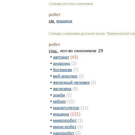
Словарь
русских
синонимов
.
робот
см
.
машина
Словарь
синонимов
русского
языка
.
Практический
сп
робот
сущ
.
,
кол
-
во
синонимов:
29
•
автомат
(
43
)
•
андроид
(
2
)
•
богемизм
(
7
)
•
веб
-
краулер
(
2
)
•
железный
человек
(
1
)
•
железяка
(
5
)
•
зомби
(
2
)
•
киборг
(
11
)
•
манипулятор
(
21
)
•
машина
(
121
)
•
микроробот
(
1
)
•
мини
-
робот
(
1
)
•
наноробот
(
2
)