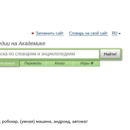
Запомнить сайт
Словарь на свой сайт
RU
едии на Академике
Найти!
лкования
Переводы
Книги
Игры ⚽
,
робокар
, (
умная
)
машина
,
андроид
,
автомат