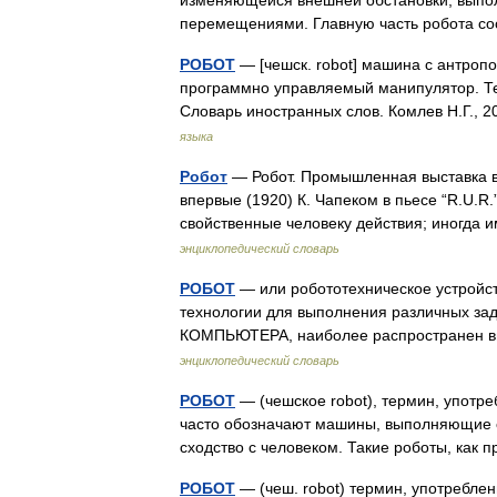
изменяющейся внешней обстановки; выпо
перемещениями. Главную часть робота с
РОБОТ
— [чешск. robot] машина с антро
программно управляемый манипулятор. Тер
Словарь иностранных слов. Комлев Н.Г., 
языка
Робот
— Робот. Промышленная выставка в 
впервые (1920) К. Чапеком в пьесе “R.U.
свойственные человеку действия; иногда
энциклопедический словарь
РОБОТ
— или робототехническое устройс
технологии для выполнения различных зад
КОМПЬЮТЕРА, наиболее распространен в
энциклопедический словарь
РОБОТ
— (чешское robot), термин, употре
часто обозначают машины, выполняющие с
сходство с человеком. Такие роботы, ка
РОБОТ
— (чеш. robot) термин, употреблен