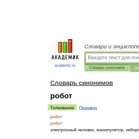
Словари и энциклоп
academic.ru
Словарь синонимов
То
Словарь синонимов
робот
Толкование
Перевод
робот
робот
электронный
человек
,
манипулятор
,
киборг