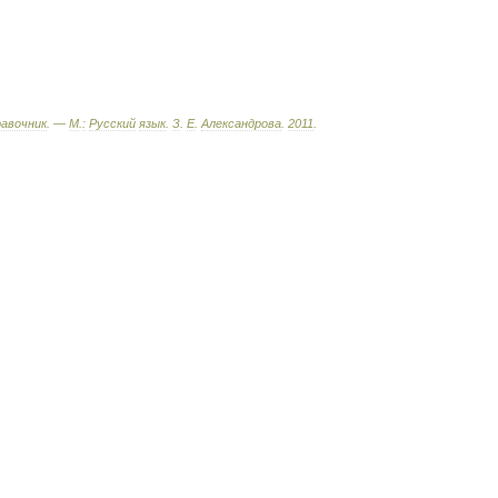
равочник
. —
М
.
:
Русский
язык
.
З
.
Е
.
Александрова
.
2011
.