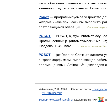
часто обозначают машины с т. н. антроп
внешнее сходство с человеком. Такие ро
Робот
— программируемое устройство для
которые иначе пришлось бы выполнять ра
повторяющихся операций …
Словарь терми
РОБОТ
— РОБОТ, а, муж. Автомат, осуще
Промышленный р. (автоматический манипул
Шведова. 1949 1992 …
Толковый словарь Оже
РОБОТ
— (от Roboter. Сложная система 
антропоморфизмом, выполняющая рабочи
перемещениями. Antinazi. Энциклопедия
© Академик, 2000-2026
Обратная связь:
Техподдерж
👣 Путешествия
Экспорт словарей на сайты
, сделанные на PHP,
Jo