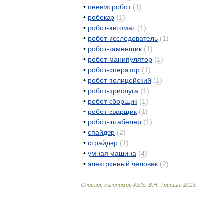
•
пневморобот
(
1
)
•
робокар
(
1
)
•
робот
-
автомат
(
1
)
•
робот
-
исследователь
(
1
)
•
робот
-
каменщик
(
1
)
•
робот
-
манипулятор
(
1
)
•
робот
-
оператор
(
1
)
•
робот
-
полицейский
(
1
)
•
робот
-
прислуга
(
1
)
•
робот
-
сборщик
(
1
)
•
робот
-
сварщик
(
1
)
•
робот
-
штабелер
(
1
)
•
спайдер
(
2
)
•
страйдер
(
1
)
•
умная
машина
(
4
)
•
электронный
человек
(
2
)
Словарь
синонимов
ASIS
.
В
.
Н
.
Тришин
.
2013
.
.