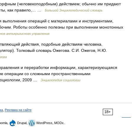
оморфным (человекоподобным) действием; обычно им придают
боты, как правило,… …
Большой Энциклопедический словарь
 выполнения операций с материалами и инструментами,
бочим. Роботы особенно полезны при выполнении монотонных
нов антикризисного управления
ствляющий действия, подобные действиям человека.
ятор). Толковый словарь Ожегова. С.И. Ожегов, Н.Ю.
гова
управления и переработки информации, характеризующаяся
е операции со сложными пространственными
 социологии, 2009 …
Энциклопедия социологии
ка
,
Реклама на сайте
18+
omla,
Drupal,
WordPress, MODx.