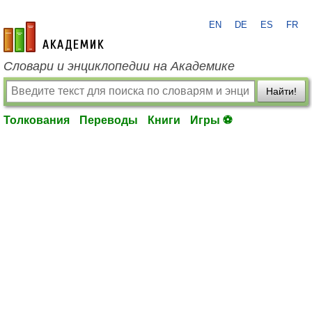
EN
DE
ES
FR
academic.ru
Словари и энциклопедии на Академике
Найти!
Толкования
Переводы
Книги
Игры ⚽