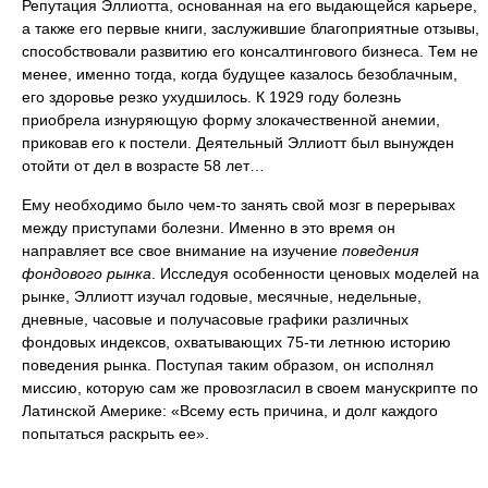
Репутация Эллиотта, основанная на его выдающейся карьере,
а также его первые книги, заслужившие благоприятные отзывы,
способствовали развитию его консалтингового бизнеса. Тем не
менее, именно тогда, когда будущее казалось безоблачным,
его здоровье резко ухудшилось. К 1929 году болезнь
приобрела изнуряющую форму злокачественной анемии,
приковав его к постели. Деятельный Эллиотт был вынужден
отойти от дел в возрасте 58 лет…
Ему необходимо было чем-то занять свой мозг в перерывах
между приступами болезни. Именно в это время он
направляет все свое внимание на изучение
поведения
фондового рынка
. Исследуя особенности ценовых моделей на
рынке, Эллиотт изучал годовые, месячные, недельные,
дневные, часовые и получасовые графики различных
фондовых индексов, охватывающих 75-ти летнюю историю
поведения рынка. Поступая таким образом, он исполнял
миссию, которую сам же провозгласил в своем манускрипте по
Латинской Америке: «Всему есть причина, и долг каждого
попытаться раскрыть ее».