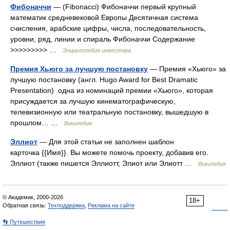
Фибоначчи
— (Fibonacci) Фибоначчи первый крупный
математик средневековой Европы Десятичная система
счисления, арабские цифры, числа, последовательность,
уровни, ряд, линии и спираль Фибоначчи Содержание
>>>>>>>>> …
Энциклопедия инвестора
Премия Хьюго за лучшую постановку
— Премия «Хьюго» за
лучшую постановку (англ. Hugo Award for Best Dramatic
Presentation) одна из номинаций премии «Хьюго», которая
присуждается за лучшую кинематографическую,
телевизионную или театральную постановку, вышедшую в
прошлом… …
Википедия
Эллиот
— Для этой статьи не заполнен шаблон
карточка {{Имя}}. Вы можете помочь проекту, добавив его.
Эллиот (также пишется Эллиотт, Элиот или Элиотт …
Википедия
© Академик, 2000-2026
18+
Обратная связь:
Техподдержка
,
Реклама на сайте
👣 Путешествия