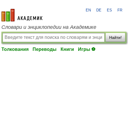
EN
DE
ES
FR
academic.ru
Словари и энциклопедии на Академике
Найти!
Толкования
Переводы
Книги
Игры ⚽