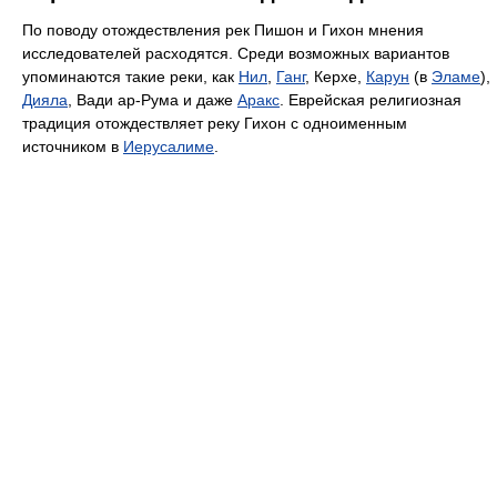
По поводу отождествления рек Пишон и Гихон мнения
исследователей расходятся. Среди возможных вариантов
упоминаются такие реки, как
Нил
,
Ганг
, Керхе,
Карун
(в
Эламе
),
Дияла
, Вади ар-Рума и даже
Аракс
. Еврейская религиозная
традиция отождествляет реку Гихон с одноименным
источником в
Иерусалиме
.