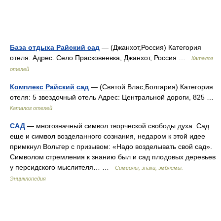
База отдыха Райский сад
— (Джанхот,Россия) Категория
отеля: Адрес: Село Прасковеевка, Джанхот, Россия …
Каталог
отелей
Комплекс Райский сад
— (Святой Влас,Болгария) Категория
отеля: 5 звездочный отель Адрес: Центральной дороги, 825 …
Каталог отелей
САД
— многозначный символ творческой свободы духа. Сад
еще и символ возделанного сознания, недаром к этой идее
примкнул Вольтер с призывом: «Надо возделывать свой сад».
Символом стремления к знанию был и сад плодовых деревьев
у персидского мыслителя… …
Символы, знаки, эмблемы.
Энциклопедия