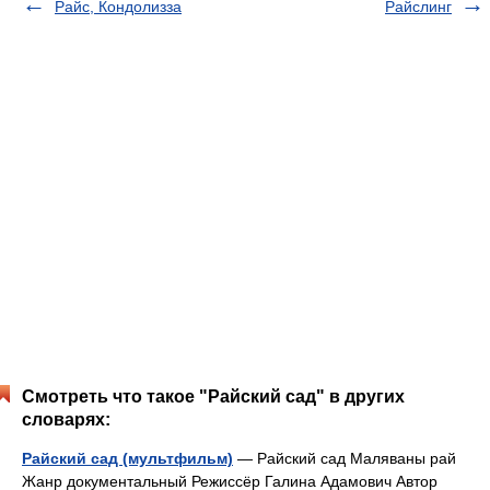
Райс, Кондолизза
Райслинг
Смотреть что такое "Райский сад" в других
словарях:
Райский сад (мультфильм)
— Райский сад Маляваны рай
Жанр документальный Режиссёр Галина Адамович Автор