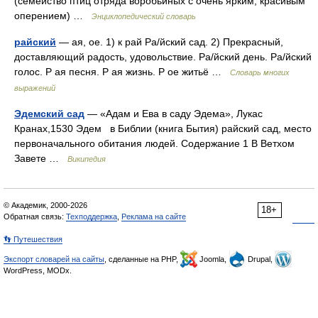
(семейство птиц отряда воробьиных с очень ярким, красивым
оперением) …
Энциклопедический словарь
райский
— ая, ое. 1) к рай Ра/йский сад. 2) Прекрасный,
доставляющий радость, удовольствие. Ра/йский день. Ра/йский
голос. Р ая песня. Р ая жизнь. Р ое житьё …
Словарь многих
выражений
Эдемский сад
— «Адам и Ева в саду Эдема», Лукас
Кранах,1530 Эдем в Библии (книга Бытия) райский сад, место
первоначального обитания людей. Содержание 1 В Ветхом
Завете …
Википедия
© Академик, 2000-2026
18+
Обратная связь:
Техподдержка
,
Реклама на сайте
👣 Путешествия
Экспорт словарей на сайты
, сделанные на PHP,
Joomla,
Drupal,
WordPress, MODx.