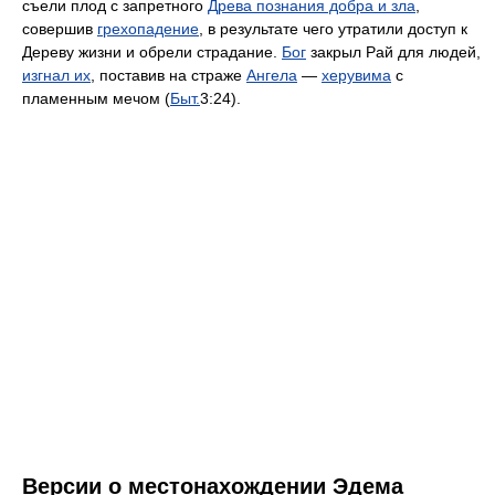
съели плод с запретного
Древа познания добра и зла
,
совершив
грехопадение
, в результате чего утратили доступ к
Дереву жизни и обрели страдание.
Бог
закрыл Рай для людей,
изгнал их
, поставив на страже
Ангела
—
херувима
с
пламенным мечом (
Быт.
3:24).
Версии о местонахождении Эдема