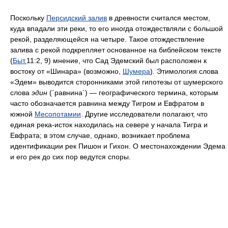
Поскольку
Персидский залив
в древности считался местом,
куда впадали эти реки, то его иногда отождествляли с большой
рекой, разделяющейся на четыре. Такое отождествление
залива с рекой подкрепляет основанное на библейском тексте
(
Быт.
11:2, 9) мнение, что Сад Эдемский был расположен к
востоку от «Шинара» (возможно,
Шумера
). Этимология слова
«Эдем» выводится сторонниками этой гипотезы от шумерского
слова
эдин
(`равнина`) — географического термина, которым
часто обозначается равнина между Тигром и Евфратом в
южной
Месопотамии
. Другие исследователи полагают, что
единая река-исток находилась на севере у начала Тигра и
Евфрата; в этом случае, однако, возникает проблема
идентификации рек Пишон и Гихон. О местонахождении Эдема
и его рек до сих пор ведутся споры.