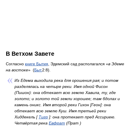
В Ветхом Завете
Согласно
книге Бытия
, Эдемский сад располагался «
в Эдеме
на востоке
» (
Быт.
2:8).
Из Едема выходила река для орошения рая; и потом
разделялась на четыре реки. Имя одной Фисон
(Пишон): она обтекает всю землю Хавила, ту, где
золото; и золото той земли хорошее; там бдолах и
камень оникс. Имя второй реки Гихон [Геон]: она
обтекает всю землю Куш. Имя третьей реки
Хиддекель [
Тигр
]: она протекает пред Ассириею.
Четвёртая река
Евфрат
(Прат )