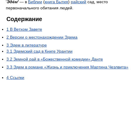
'
Эде́м'
— в
Библии
(
книга Бытия
)
райский
сад, место
первоначального обитания людей.
Содержание
1
В Ветхом Завете
2
Версии о местонахождении Эдема
3
Эдем в литературе
3.1
Эдемский сад в Книге Урантии
3.2
Земной рай в «Божественной комедии» Данте
3.3
Эдем в романе «Жизнь и приключения Мартина Чезлвита»
4
Ссылки