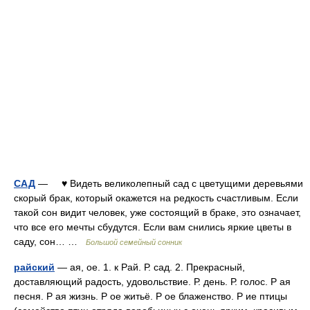
САД
— ♥ Видеть великолепный сад с цветущими деревьями
скорый брак, который окажется на редкость счастливым. Если
такой сон видит человек, уже состоящий в браке, это означает,
что все его мечты сбудутся. Если вам снились яркие цветы в
саду, сон… …
Большой семейный сонник
райский
— ая, ое. 1. к Рай. Р. сад. 2. Прекрасный,
доставляющий радость, удовольствие. Р. день. Р. голос. Р ая
песня. Р ая жизнь. Р ое житьё. Р ое блаженство. Р ие птицы