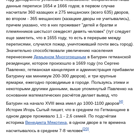
данные переписи 1654 и 1666 годов; в первом случае
насчитали 360 казацких и 275 мещанских (всего 635) дворов,
во втором - 365 мещанских (казацкие дворы не учитывались),
причем указано, что в них проживает "детей и братви и
племянников шестьсот семдесят девять человек" (тут следует
еще заметить, что в 1655 году, то есть в перерыве между
переписями, случился пожар, уничтоживший почти весь город).
Значительно способствовали увеличению населения
перенесение
Демьяном Многогрешным
в Батурин гетманской
резиденции, которое произошло в 1669 году (по Сергею
Павленко, гетманская канцелярия и администрация прибавили
Батурину как минимум 200-300 дворов), и три крупные
ярмарки, ежегодно проводимые в городе. Пользуясь этими и
некоторыми другими данными, выше упомянутый Павленко на
основании математических расчётов делает вывод, что
[4]
Батурин на начало XVIII века имел до 1000-1100 дворов
.
Историк Игорь Сытый пишет, что в среднем по Гетманщине в
одном дворе проживало 1,1 - 2,6 семей. По подсчётам
историка
Венедикта Мякотина
, в одном дворе в те времена
[20]
насчитывалось в среднем 7-8 человек
.