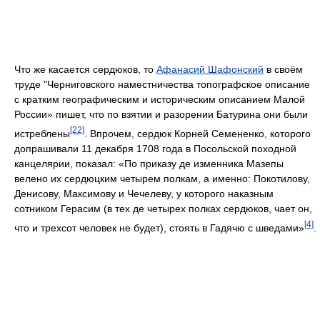
Что же касается сердюков, то
Афанасий Шафонский
в своём
труде "Черниговского наместничества топографское описание
с кратким географическим и историческим описанием Малой
России» пишет, что по взятии и разорении Батурина они были
[22]
истреблены
. Впрочем, сердюк Корней Семененко, которого
допрашивали 11 декабря 1708 года в Посольской походной
канцелярии, показал: «По приказу де изменника Мазепы
велено их сердюцким четырем полкам, а именно: Покотилову,
Денисову, Максимову и Чечелеву, у которого наказным
сотником Герасим (в тех де четырех полках сердюков, чает он,
[4]
что и трехсот человек не будет), стоять в Гадячю с шведами»
.