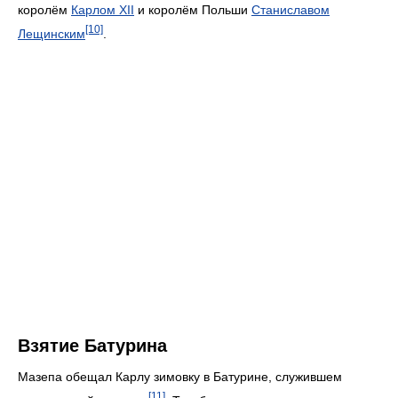
королём
Карлом XII
и королём Польши
Станиславом
[10]
Лещинским
.
Взятие Батурина
Мазепа обещал Карлу зимовку в Батурине, служившем
[11]