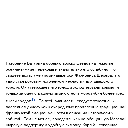
Разорение Батурина обрекло войско шведов на тяжёлые
осенне-зимние переходы и значительно его ослабило. По
свидетельству уже упоминавшегося Жан-Бенуа Шерера, этот
удар стал роковым источником несчастий для шведского
короля. Он утверждает, что голод и холод терзали армию, и
только за одну страшную зимнюю ночь мороз убил более трёх
[19]
тысяч солдат
. По всей видимости, следует отнестись к
последнему числу как к очередному проявлению традиционной
французской эмоциональности в описании исторических
событий. Тем не менее, понадеявшись на обещанную Мазепой
широкую поддержку и удобную зимовку, Карл XII совершил