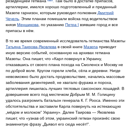
резиденцией гетмана
. Там было в достатке припасов,
артиллерии, имелся хорошо подготовленный и преданный
Мазепе гарнизон, которым руководил полковник
Дмитрий
Чечель
. Этим планам помешали войска под водительством
князя
Меншикова
, по указанию
Петра I
взявшие город и все
припасы в нём.
В то же время современный исследователь гетманства Мазепы
Татьяна Таирова-Яковлева
в своей книге
Мазепа
приводит
иную версию событий, основанную на архивах гетмана
Мазепы. Она пишет, что «Карл повернул в Украину,
отказавшись от своего плана похода на Смоленск и Москву не
по доброй воле. Кругом горели хлеба, сёла и деревни. Нигде
невозможно было достать продовольствие, начались массовые
заболевания дизентерией, не хватало фуража и пороха,
артиллерия лишилась лучших тягловых саксонских лошадей. В
довершение всего под местечком Добрым М. М. Голицину
удалось разгромить батальон генерала К. Г. Рооса. Именно эти
обстоятельства и заставили Карла повернуть на истекающую
„мёдом и молоком“ Украину». Далее Таирова — Яковлева
пишет, что «узнав об этом, украинский гетман произнёс свою
знаменитую фразу „Дьявол его сюда несёт!“.