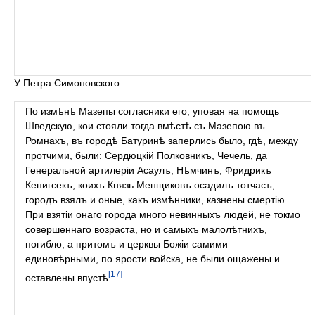
У Петра Симоновского:
По измѣнѣ Мазепы согласники его, уповая на помощь
Шведскую, кои стояли тогда вмѣстѣ съ Мазепою въ
Ромнахъ, въ городѣ Батуринѣ заперлись было, гдѣ, между
протчими, были: Сердюцкій Полковникъ, Чечель, да
Генеральной артилеріи Асаулъ, Нѣмчинъ, Фридрикъ
Кенигсекъ, коихъ Князь Менщиковъ осадилъ тотчасъ,
городъ взялъ и оные, какъ измѣнники, казнены смертію.
При взятіи онаго города много невинныхъ людей, не токмо
совершеннаго возраста, но и самыхъ малолѣтнихъ,
погибло, а притомъ и церквы Божіи самими
единовѣрными, по ярости войска, не были ощажены и
[17]
оставлены впустѣ
.