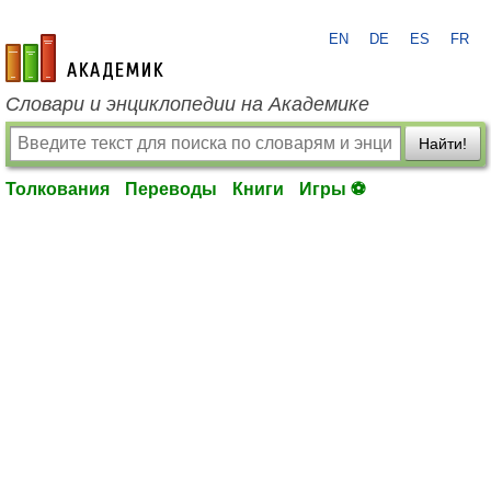
EN
DE
ES
FR
academic.ru
Словари и энциклопедии на Академике
Найти!
Толкования
Переводы
Книги
Игры ⚽