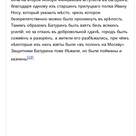
благодаря одному изъ старшинъ прилуцкаго полка Ивану
Носу, который указалъ мѣсто, чрезъ которое
безпрепятственно можно было проникнуть въ крѣпость.
Такимъ образомъ Батуринъ былъ взятъ безъ всякихъ
усилій; но за отказъ въ добровольной сдачѣ, городъ былъ
сожжёнъ и разорёнъ, а жители его разбѣжались, при чёмъ
нѣкоторые изъ нихъ взяты были «въ полонъ на Москву».
Защитники Батурина тоже бѣжали, но были пойманы и
[18]
казнены
.