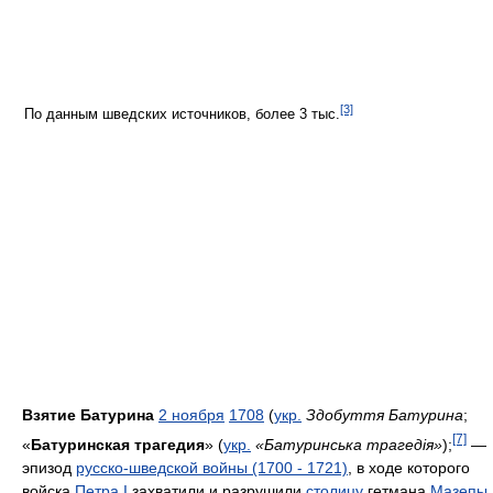
[3]
По данным шведских источников, более 3 тыс.
Взятие Батурина
2 ноября
1708
(
укр.
Здобуття Батурина
;
[7]
«
Батуринская трагедия
» (
укр.
«Батуринська трагедія»
);
—
эпизод
русско-шведской войны (1700 - 1721)
, в ходе которого
войска
Петра I
захватили и разрушили
столицу
гетмана
Мазепы