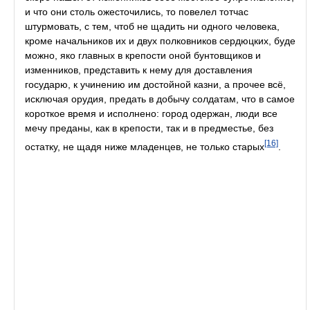
и что они столь ожесточились, то повелел тотчас
штурмовать, с тем, чтоб не щадить ни одного человека,
кроме начальников их и двух полковников сердюцких, буде
можно, яко главных в крепости оной бунтовщиков и
изменников, представить к нему для доставления
государю, к учинению им достойной казни, а прочее всё,
исключая орудия, предать в добычу солдатам, что в самое
короткое время и исполнено: город одержан, люди все
мечу преданы, как в крепости, так и в предместье, без
[16]
остатку, не щадя ниже младенцев, не только старых
.