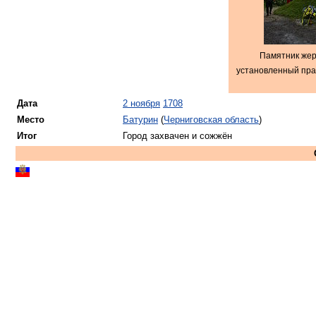
Памятник жер
установленный пра
Дата
2 ноября
1708
Место
Батурин
(
Черниговская область
)
Итог
Город захвачен и сожжён