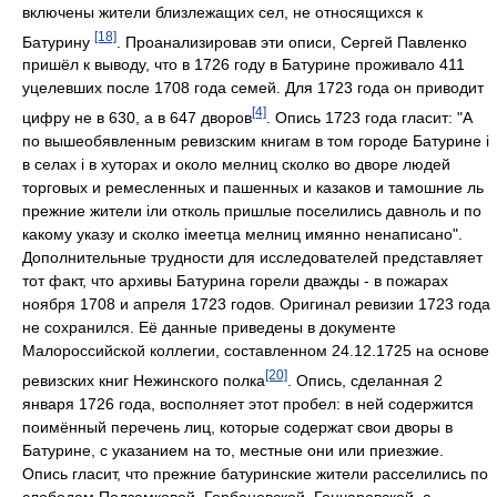
включены жители близлежащих сел, не относящихся к
[18]
Батурину
. Проанализировав эти описи, Сергей Павленко
пришёл к выводу, что в 1726 году в Батурине проживало 411
уцелевших после 1708 года семей. Для 1723 года он приводит
[4]
цифру не в 630, а в 647 дворов
. Опись 1723 года гласит: "А
по вышеобявленным ревизским книгам в том городе Батурине і
в селах і в хуторах и около мелниц сколко во дворе людей
торговых и ремесленных и пашенных и казаков и тамошние ль
прежние жители іли отколь пришлые поселились давноль и по
какому указу и сколко імеетца мелниц имянно ненаписано".
Дополнительные трудности для исследователей представляет
тот факт, что архивы Батурина горели дважды - в пожарах
ноября 1708 и апреля 1723 годов. Оригинал ревизии 1723 года
не сохранился. Её данные приведены в документе
Малороссийской коллегии, составленном 24.12.1725 на основе
[20]
ревизских книг Нежинского полка
. Опись, сделанная 2
января 1726 года, восполняет этот пробел: в ней содержится
поимённый перечень лиц, которые содержат свои дворы в
Батурине, с указанием на то, местные они или приезжие.
Опись гласит, что прежние батуринские жители расселились по
слободам Подзамковой, Горбановской, Гончаровской, а