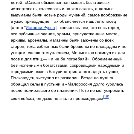
детей. «Самая обыкновенная смерть была живых
четвертовать, колесовать и на кол сажать; а дальше
выдуманы были новые роды мучений, самое воображение
в ужас приводящие. Так объясняется наш летописец
[автор "
Истории Русов
"]; кончилось тем, что весь город,
все публичные здания, храмы, присудственные места,
архивы, арсеналы, магазины были зажжены со всех
сторон; тела избиенных были брошены по площадям и по
улицам; спеша отступлением, Меньшиков покинул их для
псов и для птиц,— «и не бе погребаяй». Обремененный
безчисленными богатствами, сокровищами народными и
городскими, взяв в Батурине триста пятнадцать пушек,
Полководец выступил из развалин. Везде на пути он
обращал селы в пустыни и «Малороссия долго курилась
после пожиравшего ее пламени». Петр не мог ускромить
[15]
свои войска; он даже не знал о происходящем
.