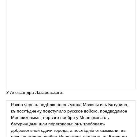
У Александра Лазаревского:
Ровно черезъ недѣлю послѣ ухода Мазепы изъ Батурина,
къ послѣднему подступило русское войско, предводимое
Меншиковымъ; перваго ноября у Меншикова съ
батуринцами шли переговоры: онъ требовалъ
добровольной сдачи города, а послѣдніе отказывали; въ
ночь на второе ноября Меншиковъ вступилъ въ Батуринъ,