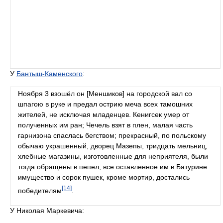
У
Бантыш-Каменского
:
Ноября 3 взошёл он [Меншиков] на городской вал со
шпагою в руке и предал острию меча всех тамошних
жителей, не исключая младенцев. Кенигсек умер от
полученных им ран; Чечель взят в плен, малая часть
гарнизона спаслась бегством; прекрасный, по польскому
обычаю украшенный, дворец Мазепы, тридцать мельниц,
хлебные магазины, изготовленные для неприятеля, были
тогда обращены в пепел; все оставленное им в Батурине
имущество и сорок пушек, кроме мортир, достались
[14]
победителям
.
У Николая Маркевича: