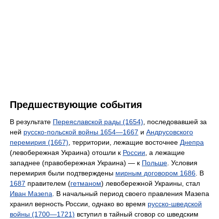
Предшествующие события
В результате
Переяславской рады (1654)
, последовавшей за
ней
русско-польской войны 1654—1667
и
Андрусовского
перемирия (1667)
, территории, лежащие восточнее
Днепра
(левобережная Украина) отошли к
России
, а лежащие
западнее (правобережная Украина) — к
Польше
. Условия
перемирия были подтверждены
мирным договором 1686
. В
1687
правителем (
гетманом
) левобережной Украины, стал
Иван Мазепа
. В начальный период своего правления Мазепа
хранил верность России, однако во время
русско-шведской
войны (1700—1721)
вступил в тайный сговор со шведским