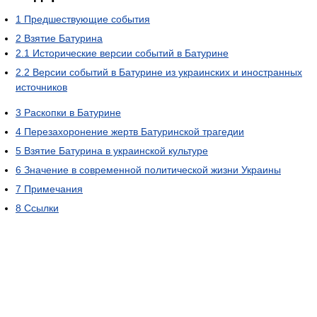
1
Предшествующие события
2
Взятие Батурина
2.1
Исторические версии событий в Батурине
2.2
Версии событий в Батурине из украинских и иностранных
источников
3
Раскопки в Батурине
4
Перезахоронение жертв Батуринской трагедии
5
Взятие Батурина в украинской культуре
6
Значение в современной политической жизни Украины
7
Примечания
8
Ссылки