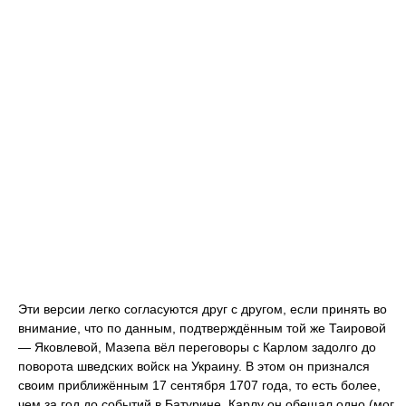
Эти версии легко согласуются друг с другом, если принять во
внимание, что по данным, подтверждённым той же Таировой
— Яковлевой, Мазепа вёл переговоры с Карлом задолго до
поворота шведских войск на Украину. В этом он признался
своим приближённым 17 сентября 1707 года, то есть более,
чем за год до событий в Батурине. Карлу он обещал одно (мог