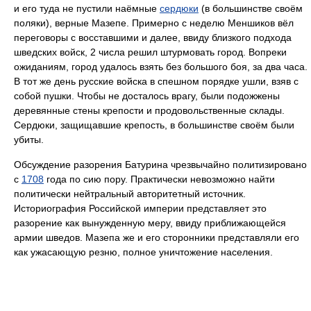
и его туда не пустили наёмные
сердюки
(в большинстве своём
поляки), верные Мазепе. Примерно с неделю Меншиков вёл
переговоры с восставшими и далее, ввиду близкого подхода
шведских войск, 2 числа решил штурмовать город. Вопреки
ожиданиям, город удалось взять без большого боя, за два часа.
В тот же день русские войска в спешном порядке ушли, взяв с
собой пушки. Чтобы не досталось врагу, были подожжены
деревянные стены крепости и продовольственные склады.
Сердюки, защищавшие крепость, в большинстве своём были
убиты.
Обсуждение разорения Батурина чрезвычайно политизировано
с
1708
года по сию пору. Практически невозможно найти
политически нейтральный авторитетный источник.
Историография Российской империи представляет это
разорение как вынужденную меру, ввиду приближающейся
армии шведов. Мазепа же и его сторонники представляли его
как ужасающую резню, полное уничтожение населения.