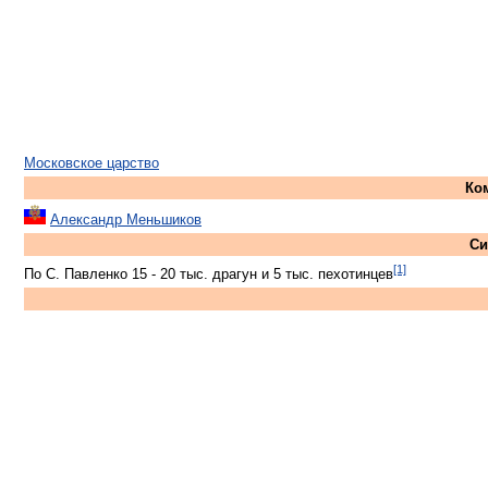
Московское царство
Ко
Александр Меньшиков
Си
[1]
По С. Павленко 15 - 20 тыс. драгун и 5 тыс. пехотинцев