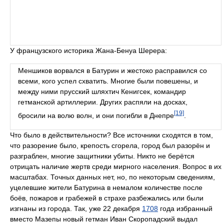
У французского историка Жана-Бенуа Шерера:
Меншиков ворвался в Батурин и жестоко расправился со
всеми, кого успел схватить. Многие были повешены, и
между ними прусский шляхтич Кенигсек, командир
гетманской артиллерии. Других распяли на досках,
[19]
бросили на волю волн, и они погибли в Днепре
.
Что было в действительности? Все источники сходятся в том,
что разорение было, крепость сгорела, город был разорён и
разграблен, многие защитники убиты. Никто не берётся
отрицать наличие жертв среди мирного населения. Вопрос в их
масштабах. Точных данных нет, но, по некоторым сведениям,
уцелевшие жители Батурина в немалом количестве после
боёв, пожаров и грабежей в страхе разбежались или были
изгнаны из города. Так, уже 22 декабря
1708
года избранный
вместо Мазепы новый гетман Иван Скоропадский выдал