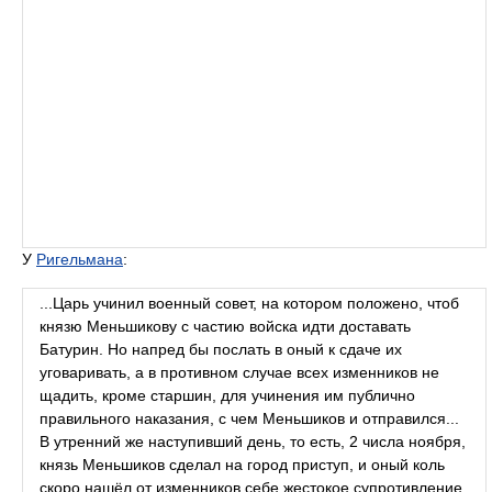
У
Ригельмана
:
...Царь учинил военный совет, на котором положено, чтоб
князю Меньшикову с частию войска идти доставать
Батурин. Но напред бы послать в оный к сдаче их
уговаривать, а в противном случае всех изменников не
щадить, кроме старшин, для учинения им публично
правильного наказания, с чем Меньшиков и отправился...
В утренний же наступивший день, то есть, 2 числа ноября,
князь Меньшиков сделал на город приступ, и оный коль
скоро нашёл от изменников себе жестокое супротивление,