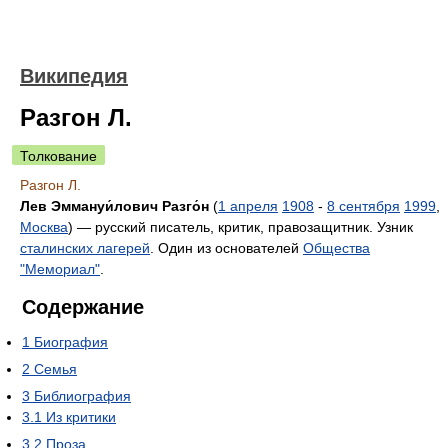
Википедия
Разгон Л.
Толкование
Разгон Л.
Лев Эммануи́лович Разго́н
(
1 апреля
1908
-
8 сентября
1999
,
Москва
) — русский писатель, критик, правозащитник. Узник
сталинских лагерей
. Один из основателей
Общества
"Мемориал"
.
Содержание
1
Биография
2
Семья
3
Библиография
3.1
Из критики
3.2
Проза