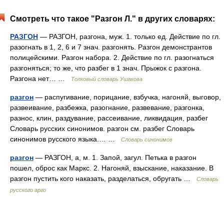
Смотреть что такое "Разгон Л." в других словарях:
РАЗГОН
— РАЗГОН, разгона, муж. 1. только ед. Действие по гл.
разогнать в 1, 2, 6 и 7 знач. разгонять. Разгон демонстрантов
полицейскими. Разгон набора. 2. Действие по гл. разогнаться
разгоняться; то же, что разбег в 1 знач. Прыжок с разгона.
Разгона нет… …
Толковый словарь Ушакова
разгон
— распугивание, порицание, взбучка, нагоняй, выговор,
развеивание, разбежка, разогнание, развевание, разгонка,
разнос, клин, раздувание, рассеивание, ликвидация, разбег
Словарь русских синонимов. разгон см. разбег Словарь
синонимов русского языка.… …
Словарь синонимов
разгон
— РАЗГОН, а, м. 1. Запой, загул. Петька в разгон
пошел, оброс как Маркс. 2. Нагоняй, взыскание, наказание. В
разгон пустить кого наказать, разделаться, обругать …
Словарь
русского арго