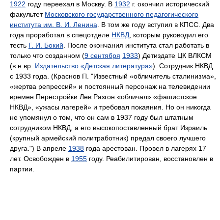
1922
году переехал в Москву. В
1932
г. окончил исторический
факультет
Московского государственного педагогического
института им. В. И. Ленина
. В том же году вступил в КПСС. Два
года проработал в спецотделе
НКВД
, которым руководил его
тесть
Г. И. Бокий
. После окончания института стал работать в
только что созданном (
9 сентября
1933
) Детиздате ЦК ВЛКСМ
(в н.вр.
Издательство «Детская литература»
). Сотрудник НКВД
с 1933 года. (Краснов П. "Известный «обличитель сталинизма»,
«жертва репрессий» и постоянный персонаж на телевидении
времен Перестройки Лев Разгон «обличал» «фашистское
НКВД», «ужасы лагерей» и требовал покаяния. Но он никогда
не упомянул о том, что он сам в 1937 году был штатным
сотрудником НКВД, а его высокопоставленный брат Израиль
(крупный армейский политработник) предал своего лучшего
друга.") В апреле
1938
года арестован. Провел в лагерях 17
лет. Освобожден в
1955
году. Реабилитирован, восстановлен в
партии.