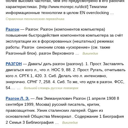
более высоких частотах, чем это предусмотрено в его рабочих
характеристиках. [http://www.morepc.ru/dict/] Тематики
информационные технологии в целом EN overclocking …
Справочник технического переводчика
Разгон
— Разгон: Разгон (компонентов компьютера)
повышение быстродействия компонентов компьютера за счёт
эксплуатации их в форсированных (нештатных) режимах
работы. Разгон синоним слова «ускорение» (см. также
Разгонный блок). разгон Верховного …
Википедия
РАЗГОН
— Давать/ дать разгон (разгону). 1. Прост. Заставлять
двигаться кого л., что л. НОС 9, 88. 2. Прост. Ругать, отчитывать
кого л. СРГК 1, 420. 3. Сиб. Делать что л. интенсивно,
энергично. СРНГ 7, 258. 4. Сиб. То же, что идти в разгон. ФСС,
54.… …
Большой словарь русских поговорок
Разгон Л. Э.
— Лев Эммануилович Разгон (1 апреля 1908 8
сентября 1999, Москва) русский писатель, критик,
правозащитник. Узник сталинских лагерей. Один из
основателей Общества Мемориал . Содержание 1 Биография
2 Семья 3 Библиография …
Википедия