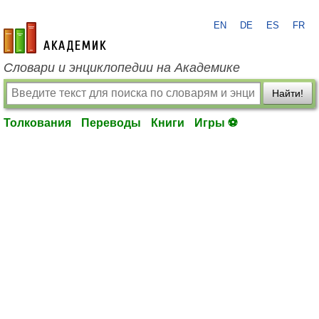
EN
DE
ES
FR
academic.ru
Словари и энциклопедии на Академике
Найти!
Толкования
Переводы
Книги
Игры ⚽