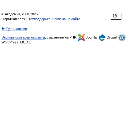
© Академик, 2000-2026
18+
Обратная связь:
Техподдержка
,
Реклама на сайте
👣 Путешествия
Экспорт словарей на сайты
, сделанные на PHP,
Joomla,
Drupal,
WordPress, MODx.