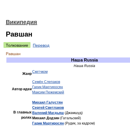
Википедия
Равшан
Толкование
Перевод
Равшан
Наша Russia
Наша Russia
Скетчком
Жанр
Семён Слепаков
Гарик Мартиросян
Автор идеи
Максим Пежемский
Михаил Галустян
Сергей Светлаков
В главных
Валерий Магдьяш
(Джамшуд)
ролях
Михаил Додзин
(Гатальский)
Гарик Мартиросян
(Рудик, за кадром)