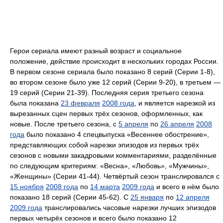
Герои сериала имеют разный возраст и социальное
положение, действие происходит в нескольких городах России.
В первом сезоне сериала было показано 8 серий (Серии 1-8),
во втором сезоне было уже 12 серий (Серии 9-20), в третьем —
19 серий (Серии 21-39). Последняя серия третьего сезона
была показана
23 февраля
2008 года
, и является нарезкой из
вырезанных сцен первых трёх сезонов, оформленных, как
новые. После третьего сезона, с
5 апреля
по
26 апреля
2008
года
было показано 4 спецвыпуска «Весеннее обострение»,
представляющих собой нарезки эпизодов из первых трёх
сезонов с новыми закадровыми комментариями, разделённые
по следующим критериям: «Весна», «Любовь», «Мужчины»,
«Женщины» (Серии 41-44). Четвёртый сезон транслировался с
15 ноября
2008 года
по
14 марта
2009 года
и всего в нём было
показано 18 серий (Серии 45-62). С
25 января
по
12 апреля
2009 года
транслировались часовые нарезки лучших эпизодов
первых четырёх сезонов и всего было показано 12