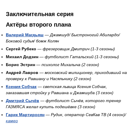
Заключительная серия
Актёры второго плана
Валерий Магдьяш
—
Джамшуд/ Быстроногий Абилардо/
Боковой судья/ бомж Колян
Сергей Рубеко
—
фрезеровщик Дмитрич (1-3 сезоны)
Михаил Додзин
—
футболист Гатальский (1-3 сезоны)
Борис Эстрин
—
психолог Михалыча (2 сезон)
Андрей Лавров
—
московский милиционер, приходивший на
проверку к Равшану и Насяльнику (2 сезон)
Ксения Собчак
—
светская львица Ксения Собчак,
заказавшая стройку у Равшана и Джамшуда (3 сезон)
Дмитрий Сычёв
—
футболист Сычёв, которого тренер
ГАЗМЯСА желал купить подешёвке (3 сезон)
Гарик Мартиросян
—
Рудик, оператор СевКав ТВ (4 сезон)/
камео