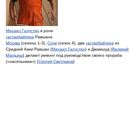
Михаил Галустян
в роли
гастарбайтера
Равшана
Москва
(сезоны 1-3),
Сочи
(сезон 4): два
гастарбайтера
из
Средней Азии Равшан (
Михаил Галустян
) и Джамшуд (
Валерий
Магдьяш
) делают ремонт под руководством своего прораба
(«насяльника») (
Сергей Светлаков
).