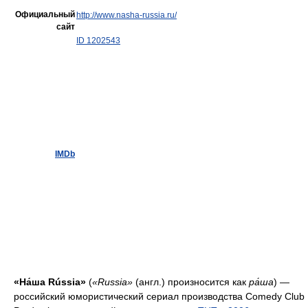
Официальный
http://www.nasha-russia.ru/
сайт
ID 1202543
IMDb
«На́ша Rússia»
(
«Russia»
(англ.) произносится как
ра́ша
) —
российский юмористический сериал производства Comedy Club