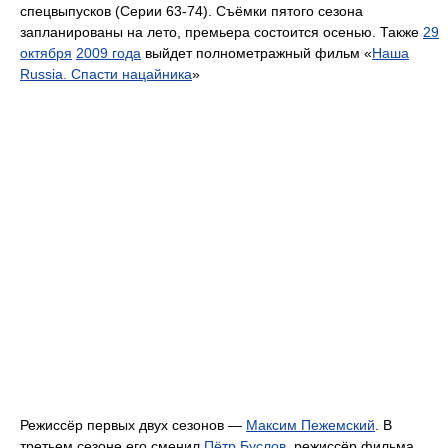
спецвыпусков (Серии 63-74). Съёмки пятого сезона
запланированы на лето, премьера состоится осенью. Также
29
октября
2009 года
выйдет полнометражный фильм «
Наша
Russia. Спасти нацайника
»
Режиссёр первых двух сезонов —
Максим Пежемский
. В
третьем сезоне его сменил
Пётр Буслов
, режиссёр фильма