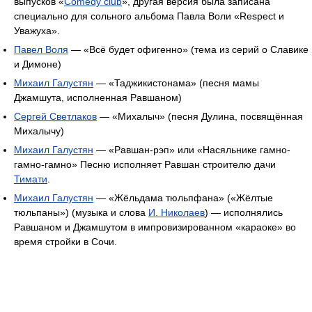
выпусков «
Comedy club
», другая версия была записана
специально для сольного альбома Павла Воли «Respect и
Уважуха».
Павел Воля
— «Всё будет офигенно» (тема из серий о Славике
и Димоне)
Михаил Галустян
— «Таджикистонама» (песня мамы
Джамшута, исполненная Равшаном)
Сергей Светлаков
— «Михалыч» (песня Дулина, посвящённая
Михалычу)
Михаил Галустян
— «Равшан-рэп» или «Насяльнике гамно-
гамно-гамно» Песню исполняет Равшан строителю дачи
Тимати
.
Михаил Галустян
— «Жёльдама тюльпфана» («Жёлтые
тюльпаны») (музыка и слова
И. Николаев
) — исполнялись
Равшаном и Джамшутом в импровизированном «караоке» во
время стройки в Сочи.