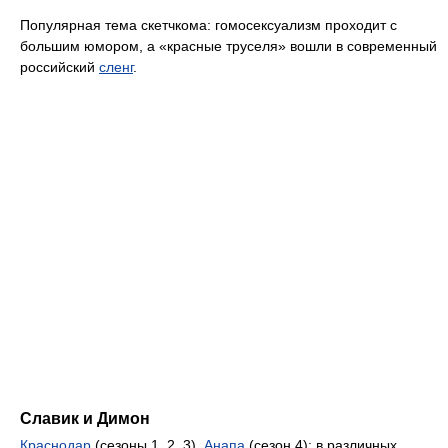
Популярная тема скетчкома: гомосексуализм проходит с
большим юмором, а «красные труселя» вошли в современный
российский
сленг
.
Славик и Димон
Краснодар
(сезоны 1, 2, 3),
Анапа
(сезон 4): в различных