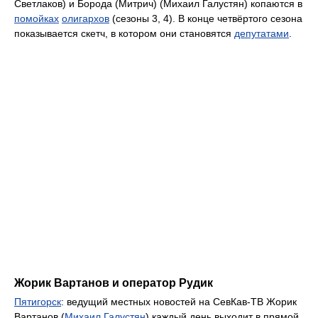
Светлаков) и Борода (Митрич) (Михаил Галустян) копаются в
помойках
олигархов
(сезоны 3, 4). В конце четвёртого сезона
показывается скетч, в котором они становятся
депутатами
.
Жорик Вартанов и оператор Рудик
Пятигорск
: ведущий местных новостей на СевКав-ТВ Жорик
Вартанов (
Михаил Галустян
) каждый день выходит в прямой