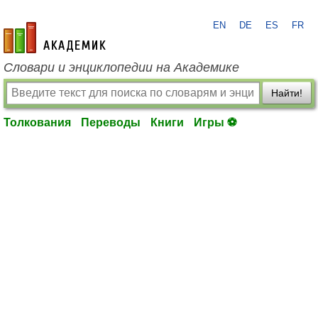
EN
DE
ES
FR
academic.ru
Словари и энциклопедии на Академике
Найти!
Толкования
Переводы
Книги
Игры ⚽