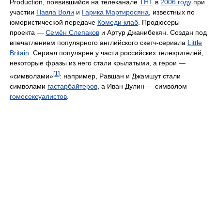
Production, появившийся на телеканале
ТНТ
в
2006 году
при
участии
Павла Воли
и
Гарика Мартиросяна
, известных по
юмористической передаче
Комеди клаб
. Продюсеры
проекта —
Семён Слепаков
и Артур Джанибекян. Создан под
впечатлением популярного английского скетч-сериала
Little
Britain
. Сериал популярен у части российских телезрителей,
некоторые фразы из него стали крылатыми, а герои —
[1]
«символами»
: например, Равшан и Джамшут стали
символами
гастарбайтеров
, а Иван Дулин — символом
гомосексуалистов
.