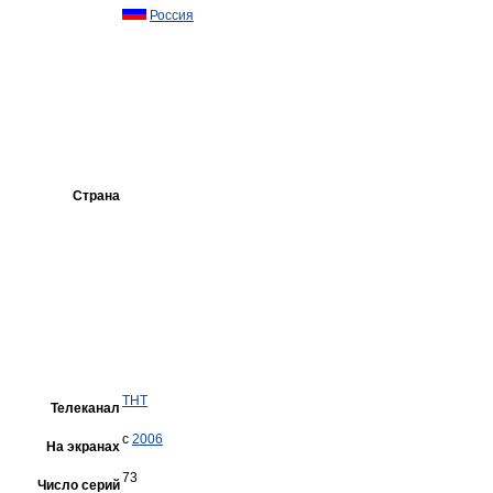
Россия
Страна
ТНТ
Телеканал
с
2006
На экранах
73
Число серий