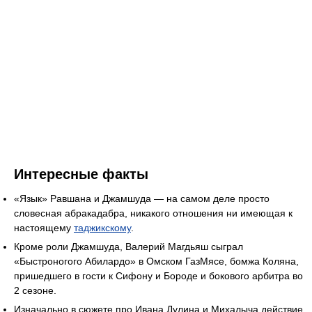
Интересные факты
«Язык» Равшана и Джамшуда — на самом деле просто
словесная абракадабра, никакого отношения ни имеющая к
настоящему
таджикскому
.
Кроме роли Джамшуда, Валерий Магдьяш сыграл
«Быстроногого Абилардо» в Омском ГазМясе, бомжа Коляна,
пришедшего в гости к Сифону и Бороде и бокового арбитра во
2 сезоне.
Изначально в сюжете про Ивана Дулина и Михалыча действие