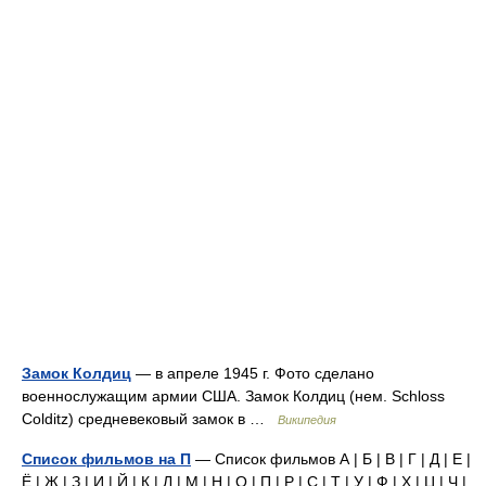
Замок Колдиц
— в апреле 1945 г. Фото сделано
военнослужащим армии США. Замок Колдиц (нем. Schloss
Colditz) средневековый замок в …
Википедия
Список фильмов на П
— Список фильмов А | Б | В | Г | Д | Е |
Ё | Ж | З | И | Й | К | Л | М | Н | О | П | Р | С | Т | У | Ф | Х | Ц | Ч |