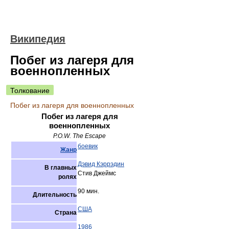
Википедия
Побег из лагеря для
военнопленных
Толкование
Побег из лагеря для военнопленных
Побег из лагеря для
военнопленных
P.O.W. The Escape
боевик
Жанр
Дэвид Кэррэдин
В главных
Стив Джеймс
ролях
90 мин.
Длительность
США
Страна
1986