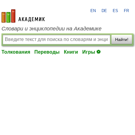
EN
DE
ES
FR
academic.ru
Словари и энциклопедии на Академике
Найти!
Толкования
Переводы
Книги
Игры ⚽