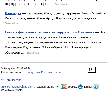
Ш | Щ | Ъ | Ы | Ь | Э | Ю | Я …
Википедия
Кэррадин
— Кэррадин, Дэвид Дэвид Кэррадин David Carradine
Имя при рождении: Джон Артур Кэррадин Дата рождения …
Википедия
Список фильмов о войнах на территории Вьетнама
— Эта
статья предлагается к удалению. Пояснение причин и
соответствующее обсуждение вы можете найти на странице
Википедия:К удалению/11 октября 2012. Пока процесс
обсужден …
Википедия
© Академик, 2000-2026
18+
Обратная связь:
Техподдержка
,
Реклама на сайте
👣 Путешествия
Экспорт словарей на сайты
, сделанные на PHP,
Joomla,
Drupal,
WordPress, MODx.