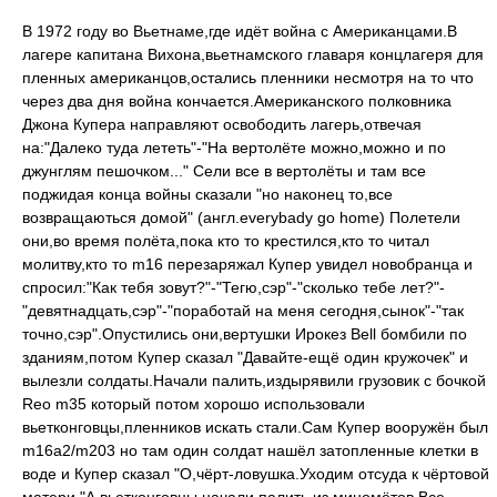
В 1972 году во Вьетнаме,где идёт война с Американцами.В
лагере капитана Вихона,вьетнамского главаря концлагеря для
пленных американцов,остались пленники несмотря на то что
через два дня война кончается.Американского полковника
Джона Купера направляют освободить лагерь,отвечая
на:"Далеко туда лететь"-"На вертолёте можно,можно и по
джунглям пешочком..." Сели все в вертолёты и там все
поджидая конца войны сказали "но наконец то,все
возвращаються домой" (англ.everybady go home) Полетели
они,во время полёта,пока кто то крестился,кто то читал
молитву,кто то m16 перезаряжал Купер увидел новобранца и
спросил:"Как тебя зовут?"-"Тегю,сэр"-"сколько тебе лет?"-
"девятнадцать,сэр"-"поработай на меня сегодня,сынок"-"так
точно,сэр".Опустились они,вертушки Ирокез Bell бомбили по
зданиям,потом Купер сказал "Давайте-ещё один кружочек" и
вылезли солдаты.Начали палить,издырявили грузовик с бочкой
Reo m35 который потом хорошо использовали
вьетконговцы,пленников искать стали.Сам Купер вооружён был
m16a2/m203 но там один солдат нашёл затопленные клетки в
воде и Купер сказал "О,чёрт-ловушка.Уходим отсуда к чёртовой