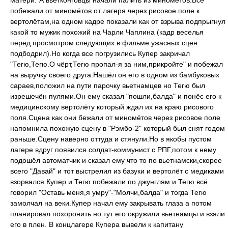
матери."А вьетконговцы начали палить из миномётов.Все
побежали от миномётов от лагеря через рисовое поле к
вертолётам,на одном кадре показали как от взрыва подпрыгнул
какой то мужик похожий на Чарли Чаплина (кадр веселья
перед просмотром следующих в фильме ужасных сцен
подбодрил).Но когда все погрузились Купер закричал
"Тегю,Тегю.О чёрт,Тегю пропал-я за ним,прикройте" и побежал
на выручку своего друга.Нашёл он его в одном из бамбуковых
сараев,положил на пути парочку вьетнамцев но Тегю был
изрешечён пулями.Он ему сказал "пошли,балда" и понёс его к
медицинскому вертолёту который ждал их на краю рисового
поля.Сцена как они бежали от миномётов через рисовое поле
напомнила похожую сцену в "Рэмбо-2" который был снят годом
раньше.Сцену наверно оттуда и стянули.Но в якобы пустом
лагере вдруг появился солдат-коммунист с РПГ,потом к нему
подошёл автоматчик и сказал ему что то по вьетнамски,скорее
всего "Давай" и тот выстрелил из базуки и вертолёт с медиками
взорвался.Купер и Тегю побежали по джунглям и Тегю всё
говорил "Оставь меня,я умру"-"Молчи,балда" и тогда Тегю
замолчал на веки.Купер начал ему закрывать глаза а потом
планировал похоронить но тут его окружили вьетнамцы и взяли
его в плен. В концлагере Купера вывели к капитану