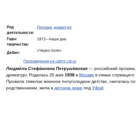
Род
Прозаик
,
драматург
деятельности:
Годы
1972—наши дни
творчества:
«Через поля»
Дебют:
Произведения на сайте Lib.ru
Людми́ла Стефа́новна Петруше́вская
— российский прозаик,
драматург. Родилась 26 мая
1938
в
Москве
в семье служащего.
Прожила тяжелое военное полуголодное детство, скиталась по
родственникам, жила в
детском доме
под
Уфой
.