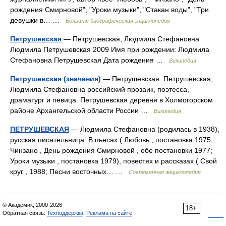
рождения Смирновой", "Уроки музыки", "Стакан воды", "Три
девушки в… …
Большая биографическая энциклопедия
Петрушевская
— Петрушевская, Людмила Стефановна
Людмила Петрушевская 2009 Имя при рождении: Людмила
Стефановна Петрушевская Дата рождения …
Википедия
Петрушевская (значения)
— Петрушевская: Петрушевская,
Людмила Стефановна российский прозаик, поэтесса,
драматург и певица. Петрушевская деревня в Холмогорском
районе Архангельской области России …
Википедия
ПЕТРУШЕВСКАЯ
— Людмила Стефановна (родилась в 1938),
русская писательница. В пьесах ( Любовь , постановка 1975;
Чинзано , День рождения Смирновой , обе постановки 1977;
Уроки музыки , постановка 1979), повестях и рассказах ( Свой
круг , 1988; Песни восточных… …
Современная энциклопедия
© Академик, 2000-2026
18+
Обратная связь:
Техподдержка
,
Реклама на сайте