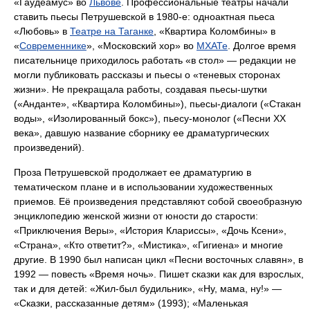
«Гаудеамус» во
Львове
. Профессиональные театры начали
ставить пьесы Петрушевской в 1980-е: одноактная пьеса
«Любовь» в
Театре на Таганке
, «Квартира Коломбины» в
«
Современнике
», «Московский хор» во
МХАТе
. Долгое время
писательнице приходилось работать «в стол» — редакции не
могли публиковать рассказы и пьесы о «теневых сторонах
жизни». Не прекращала работы, создавая пьесы-шутки
(«Анданте», «Квартира Коломбины»), пьесы-диалоги («Стакан
воды», «Изолированный бокс»), пьесу-монолог («Песни XX
века», давшую название сборнику ее драматургических
произведений).
Проза Петрушевской продолжает ее драматургию в
тематическом плане и в использовании художественных
приемов. Её произведения представляют собой своеобразную
энциклопедию женской жизни от юности до старости:
«Приключения Веры», «История Клариссы», «Дочь Ксени»,
«Страна», «Кто ответит?», «Мистика», «Гигиена» и многие
другие. В 1990 был написан цикл «Песни восточных славян», в
1992 — повесть «Время ночь». Пишет сказки как для взрослых,
так и для детей: «Жил-был будильник», «Ну, мама, ну!» —
«Сказки, рассказанные детям» (1993); «Маленькая