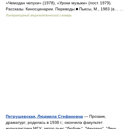
«Чемодан чепухи» (1978), «Уроки музыки» (пост. 1979).
Рассказы. Киносценарии. Переводы.■ Пьесы, М., 1983 (в… …
Литературный энциклопедический словарь
Петрушевская, Людмила Стефановна
— Прозаик,
драматург; родилась в 1938 г.; окончила факультет
журналистики МГУ; автор пьес "Любовь", "Чинзано", "День