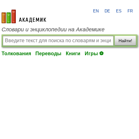
EN
DE
ES
FR
academic.ru
Словари и энциклопедии на Академике
Найти!
Толкования
Переводы
Книги
Игры ⚽