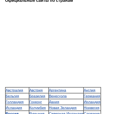
Официальные сайты по странам
Австралия
Австрия
Аргентина
Англия
Бельгия
Бразилия
Венесуэла
Германия
Голландия
Гонконг
Дания
Ирландия
Исландия
Колумбия
Новая Зеландия
Норвегия
Россия
Румыния
Северная Ирландия
Словакия