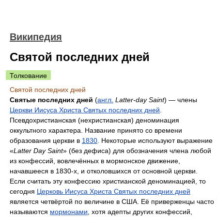
Википедия
Святой последних дней
Толкование
Святой последних дней
Святые последних дней
(
англ.
Latter-day Saint
) — члены
Церкви Иисуса Христа Святых последних дней
.
Псевдохристианская (нехристианская) деноминация
оккультного характера. Название принято со времени
образования церкви в
1830
. Некоторые используют выражение
«
Latter Day Saint
» (без дефиса) для обозначения члена любой
из конфессий, вовлечённых в мормонское движение,
начавшееся в 1830-х, и отколовшихся от основной церкви.
Если считать эту конфессию христианской деноминацией, то
сегодня
Церковь Иисуса Христа Святых последних дней
является четвёртой по величине в США. Её приверженцы часто
называются
мормонами
, хотя адепты других конфессий,