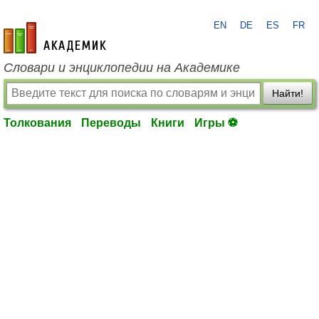
EN
DE
ES
FR
academic.ru
Словари и энциклопедии на Академике
Найти!
Толкования
Переводы
Книги
Игры ⚽