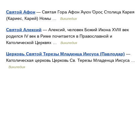
Святой Афон
— Святая Гора Афон Άγιον Όρος Столица Карея
(Кариес, Карей) Номы …
Википедия
Святой Алексий
— Алексий, человек Божий Икона XVIII век
родился IV век в Риме почитается в Православной и
Католической Церквях …
Википедия
Церковь Святой Терезы Младенца Иисуса (Павлодар)
—
Католическая церковь Церковь Св. Терезы Младенца Иисуса …
Википедия