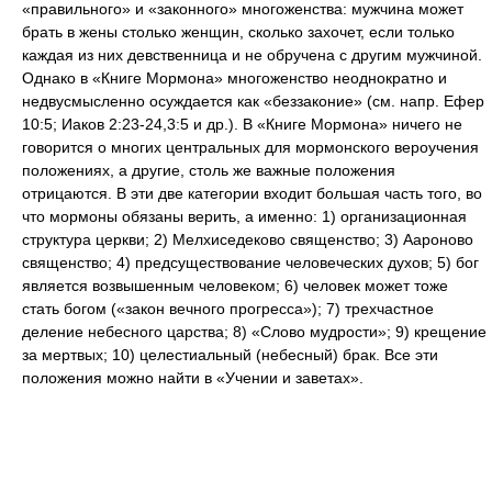
«правильного» и «законного» многоженства: мужчина может
брать в жены столько женщин, сколько захочет, если только
каждая из них девственница и не обручена с другим мужчиной.
Однако в «Книге Мормона» многоженство неоднократно и
недвусмысленно осуждается как «беззаконие» (см. напр. Ефер
10:5; Иаков 2:23-24,3:5 и др.). В «Книге Мормона» ничего не
говорится о многих центральных для мормонского вероучения
положениях, а другие, столь же важные положения
отрицаются. В эти две категории входит большая часть того, во
что мормоны обязаны верить, а именно: 1) организационная
структура церкви; 2) Мелхиседеково священство; 3) Аароново
священство; 4) предсуществование человеческих духов; 5) бог
является возвышенным человеком; 6) человек может тоже
стать богом («закон вечного прогресса»); 7) трехчастное
деление небесного царства; 8) «Слово мудрости»; 9) крещение
за мертвых; 10) целестиальный (небесный) брак. Все эти
положения можно найти в «Учении и заветах».