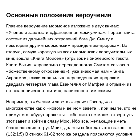
Основные положения вероучения
Главное вероучение мормонов изложено в двух книгах:
«Учение и заветы» и «Драгоценная жемчужина». Первая книга
состоит из дальнейших откровений бога Дж. Смиту и
некоторым другим мормонским президентам-пророкам. Во
вторую, самую короткую из всех мормонских вероучительных
книг, вошли «Книга Моисея» (отрывок из библейского текста
Книги Бытия, «правильно переведенного» Смитом согласно
«божественному откровению»), уже знакомая нам «Книга
Авраама», также «правильно переведенная» пророком
двадцать четвертая глава Евангелия от Матфея и отрывки из
его «канонического жития», написанного им самим.
Например, в «Учении и заветах» «речет Господь» о
многоженстве как о «новом и вечном завете», причем те, кто не
примут его, «будут прокляты… ибо никто не может отвергнуть
этот завет и войти в славу Мою. Ибо все, желающие иметь
благословение от рук Моих, должны соблюдать этот закон…»
(132:1:5) В стихах 61-62 того же раздела поясняются условия