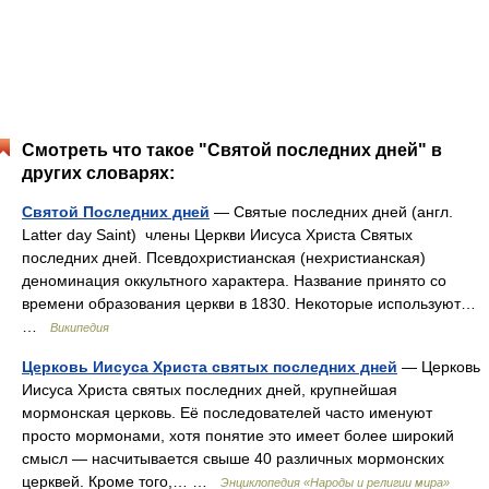
Смотреть что такое "Святой последних дней" в
других словарях:
Святой Последних дней
— Святые последних дней (англ.
Latter day Saint) члены Церкви Иисуса Христа Святых
последних дней. Псевдохристианская (нехристианская)
деноминация оккультного характера. Название принято со
времени образования церкви в 1830. Некоторые используют…
…
Википедия
Церковь Иисуса Христа святых последних дней
— Церковь
Иисуса Христа святых последних дней, крупнейшая
мормонская церковь. Её последователей часто именуют
просто мормонами, хотя понятие это имеет более широкий
смысл — насчитывается свыше 40 различных мормонских
церквей. Кроме того,… …
Энциклопедия «Народы и религии мира»