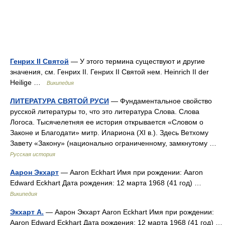
Генрих II Святой
— У этого термина существуют и другие
значения, см. Генрих II. Генрих II Святой нем. Heinrich II der
Heilige …
Википедия
ЛИТЕРАТУРА СВЯТОЙ РУСИ
— Фундаментальное свойство
русской литературы то, что это литература Слова. Слова
Логоса. Тысячелетняя ее история открывается «Словом о
Законе и Благодати» митр. Илариона (XI в.). Здесь Ветхому
Завету «Закону» (национально ограниченному, замкнутому …
Русская история
Аарон Экхарт
— Aaron Eckhart Имя при рождении: Aaron
Edward Eckhart Дата рождения: 12 марта 1968 (41 год) …
Википедия
Экхарт А.
— Аарон Экхарт Aaron Eckhart Имя при рождении:
Aaron Edward Eckhart Дата рождения: 12 марта 1968 (41 год) …