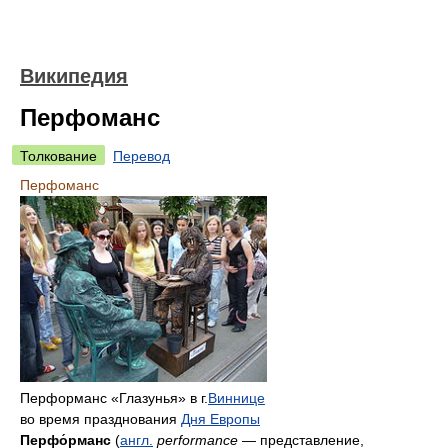
Википедия
Перфоманс
Толкование
Перевод
Перфоманс
Перформанс «Глазунья» в г.
Виннице
во время празднования
Дня Европы
Перфо́рманс
(
англ.
performance
— представление,