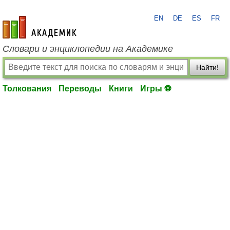
EN
DE
ES
FR
academic.ru
Словари и энциклопедии на Академике
Найти!
Толкования
Переводы
Книги
Игры ⚽