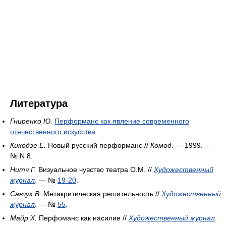
Литература
Гниренко Ю.
Перформанс как явление современного
отечественного искусства
.
Кикодзе Е.
Новый русский перформанс //
Комод
. — 1999. —
№ N 8.
Нитч Г.
Визуальное чувство театра О.М. //
Художественный
журнал
. — №
19-20
.
Савчук В.
Метакритическая решительность //
Художественный
журнал
. — №
55
.
Майр Х.
Перфоманс как насилие //
Художественный журнал
.