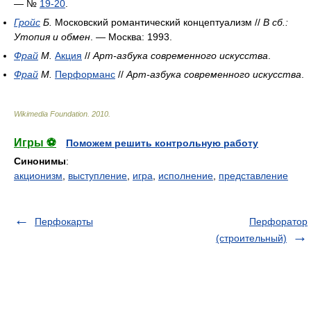
— №
19-20
.
Гройс
Б.
Московский романтический концептуализм //
В сб.:
Утопия и обмен
. — Москва: 1993.
Фрай
М.
Акция
//
Арт-азбука современного искусства
.
Фрай
М.
Перформанс
//
Арт-азбука современного искусства
.
Wikimedia Foundation
.
2010
.
Игры ⚽
Поможем решить контрольную работу
Синонимы
:
акционизм
,
выступление
,
игра
,
исполнение
,
представление
Перфокарты
Перфоратор
(строительный)