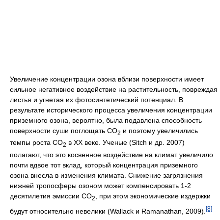
Увеличение концентрации озона вблизи поверхности имеет
сильное негативное воздействие на растительность, повреждая
листья и угнетая их фотосинтетический потенциал. В
результате исторического процесса увеличения концентрации
приземного озона, вероятно, была подавлена способность
поверхности суши поглощать СО
и поэтому увеличились
2
темпы роста СО
в XX веке. Ученые (Sitch и др. 2007)
2
полагают, что это косвенное воздействие на климат увеличило
почти вдвое тот вклад, который концентрация приземного
озона внесла в изменения климата. Снижение загрязнения
нижней тропосферы озоном может компенсировать 1-2
десятилетия эмиссии СО
, при этом экономические издержки
2
[8]
будут относительно невелики (Wallack и Ramanathan, 2009).