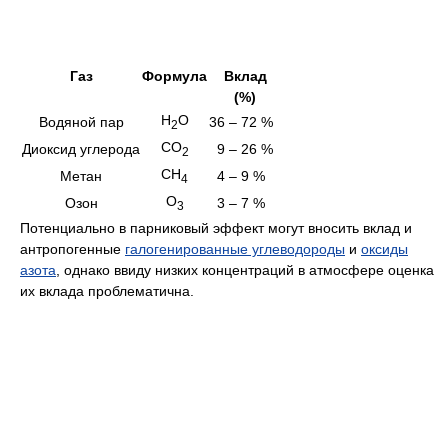
Газ
Формула
Вклад
(%)
H
O
Водяной пар
36 – 72 %
2
CO
Диоксид углерода
9 – 26 %
2
CH
Метан
4 – 9 %
4
O
Озон
3 – 7 %
3
Потенциально в парниковый эффект могут вносить вклад и
антропогенные
галогенированные углеводороды
и
оксиды
азота
, однако ввиду низких концентраций в атмосфере оценка
их вклада проблематична.