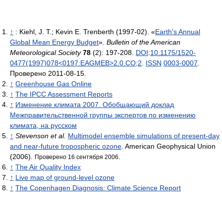
↑
:
Kiehl, J. T.; Kevin E. Trenberth (1997-02). «
Earth's Annual
Global Mean Energy Budget
».
Bulletin of the American
Meteorological Society
78
(2): 197-208.
DOI
:
10.1175/1520-
0477(1997)078<0197:EAGMEB>2.0.CO;2
.
ISSN
0003-0007
.
Проверено 2011-08-15.
↑
Greenhouse Gas Online
↑
The IPCC Assessment Reports
↑
Изменение климата 2007. Обобщающий доклад
Межправительственной группы экспертов по изменению
климата, на русском
↑
Stevenson et al.
Multimodel ensemble simulations of present-day
and near-future tropospheric ozone
. American Geophysical Union
(2006).
Проверено 16 сентября 2006.
↑
The Air Quality Index
↑
Live map of ground-level ozone
↑
The Copenhagen Diagnosis: Climate Science Report