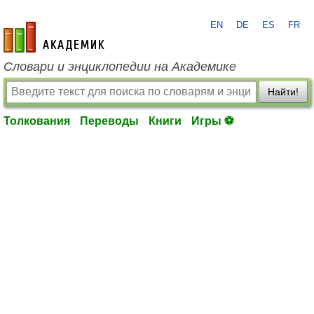
EN
DE
ES
FR
academic.ru
Словари и энциклопедии на Академике
Найти!
Толкования
Переводы
Книги
Игры ⚽