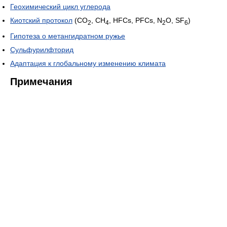
Геохимический цикл углерода
Киотский протокол
(CO
, CH
, HFCs, PFCs, N
O, SF
)
2
4
2
6
Гипотеза о метангидратном ружье
Сульфурилфторид
Адаптация к глобальному изменению климата
Примечания