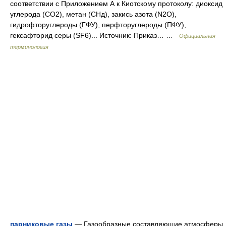
соответствии с Приложением А к Киотскому протоколу: диоксид
углерода (CO2), метан (СНд), закись азота (N2O),
гидрофторуглероды (ГФУ), перфторуглероды (ПФУ),
гексафторид серы (SF6)... Источник: Приказ… …
Официальная
терминология
парниковые газы
— Газообразные составляющие атмосферы