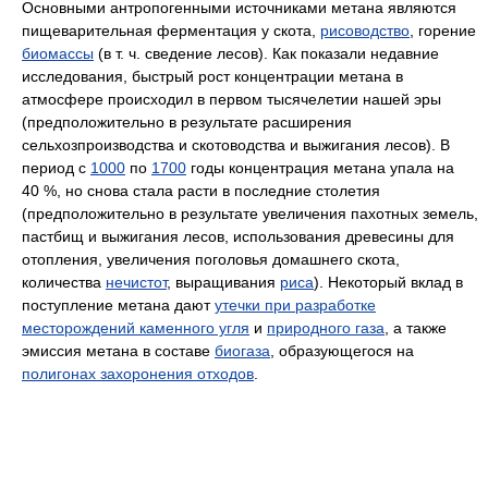
Основными антропогенными источниками метана являются
пищеварительная ферментация у скота,
рисоводство
, горение
биомассы
(в т. ч. сведение лесов). Как показали недавние
исследования, быстрый рост концентрации метана в
атмосфере происходил в первом тысячелетии нашей эры
(предположительно в результате расширения
сельхозпроизводства и скотоводства и выжигания лесов). В
период с
1000
по
1700
годы концентрация метана упала на
40 %, но снова стала расти в последние столетия
(предположительно в результате увеличения пахотных земель,
пастбищ и выжигания лесов, использования древесины для
отопления, увеличения поголовья домашнего скота,
количества
нечистот
, выращивания
риса
). Некоторый вклад в
поступление метана дают
утечки при разработке
месторождений каменного угля
и
природного газа
, а также
эмиссия метана в составе
биогаза
, образующегося на
полигонах захоронения отходов
.