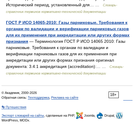
Исторический период, установленный для… …
Словарь-
справочник терминов нормативно-технической документации
ГОСТ Р ИСО 14065-2010: Газы парниковые. Требования к
органам по валидации и верификации парниковых газов
для их применения при аккредитации или других формах
признания
— Терминология ГОСТ Р ИСО 14065 2010: Газы
парниковые. Требования к органам по валидации и
верификации парниковых газов для их применения при
аккредитации или других формах признания оригинал
документа: 3.4.1 аккредитация (accreditation):… …
Словарь-
справочник терминов нормативно-технической документации
© Академик, 2000-2026
18+
Обратная связь:
Техподдержка
,
Реклама на сайте
👣 Путешествия
Экспорт словарей на сайты
, сделанные на PHP,
Joomla,
Drupal,
WordPress, MODx.