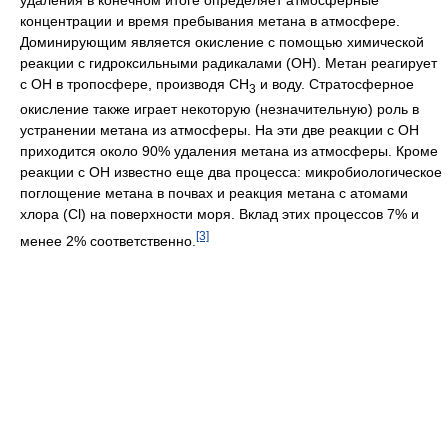
удаления в конечном итоге определяет атмосферные
концентрации и время пребывания метана в атмосфере.
Доминирующим является окисление с помощью химической
реакции с гидроксильными радикалами (ОН). Метан реагирует
с ОН в тропосфере, производя СН
и воду. Стратосферное
3
окисление также играет некоторую (незначительную) роль в
устранении метана из атмосферы. На эти две реакции с ОН
приходится около 90% удаления метана из атмосферы. Кроме
реакции с ОН известно еще два процесса: микробиологическое
поглощение метана в почвах и реакция метана с атомами
хлора (Cl) на поверхности моря. Вклад этих процессов 7% и
[3]
менее 2% соответственно.