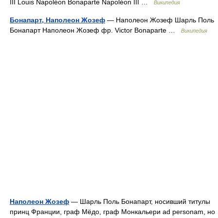
III Louis Napoléon Bonaparte Napoléon III …
Википедия
Бонапарт, Наполеон Жозеф
— Наполеон Жозеф Шарль Поль
Бонапарт Наполеон Жозеф фр. Victor Bonaparte …
Википедия
Наполеон Жозеф
— Шарль Поль Бонапарт, носивший титулы
принц Франции, граф Мёдо, граф Монкальери ad personam, но