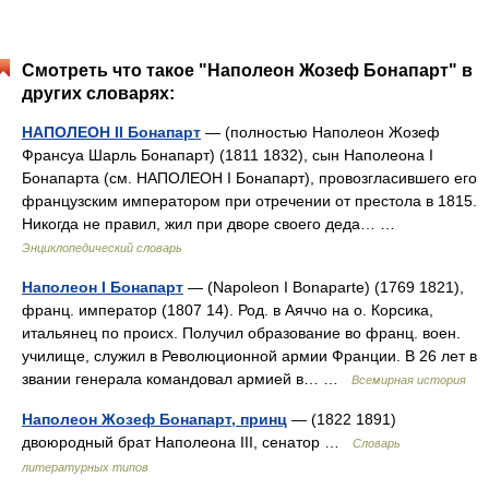
Смотреть что такое "Наполеон Жозеф Бонапарт" в
других словарях:
НАПОЛЕОН II Бонапарт
— (полностью Наполеон Жозеф
Франсуа Шарль Бонапарт) (1811 1832), сын Наполеона I
Бонапарта (см. НАПОЛЕОН I Бонапарт), провозгласившего его
французским императором при отречении от престола в 1815.
Никогда не правил, жил при дворе своего деда… …
Энциклопедический словарь
Наполеон I Бонапарт
— (Napoleon I Bonaparte) (1769 1821),
франц. император (1807 14). Род. в Аяччо на о. Корсика,
итальянец по происх. Получил образование во франц. воен.
училище, служил в Революционной армии Франции. В 26 лет в
звании генерала командовал армией в… …
Всемирная история
Наполеон Жозеф Бонапарт, принц
— (1822 1891)
двоюродный брат Наполеона III, сенатор …
Словарь
литературных типов