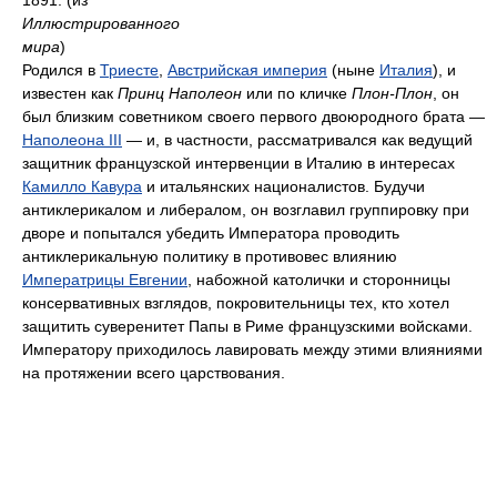
Иллюстрированного
мира
)
Родился в
Триесте
,
Австрийская империя
(ныне
Италия
), и
известен как
Принц Наполеон
или по кличке
Плон-Плон
, он
был близким советником своего первого двоюродного брата —
Наполеона III
— и, в частности, рассматривался как ведущий
защитник французской интервенции в Италию в интересах
Камилло Кавура
и итальянских националистов. Будучи
антиклерикалом и либералом, он возглавил группировку при
дворе и попытался убедить Императора проводить
антиклерикальную политику в противовес влиянию
Императрицы Евгении
, набожной католички и сторонницы
консервативных взглядов, покровительницы тех, кто хотел
защитить суверенитет Папы в Риме французскими войсками.
Императору приходилось лавировать между этими влияниями
на протяжении всего царствования.