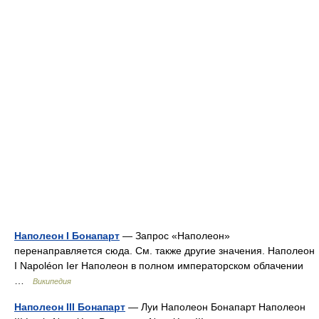
Наполеон I Бонапарт
— Запрос «Наполеон»
перенаправляется сюда. Cм. также другие значения. Наполеон
I Napoléon Ier Наполеон в полном императорском облачении
…
Википедия
Наполеон III Бонапарт
— Луи Наполеон Бонапарт Наполеон