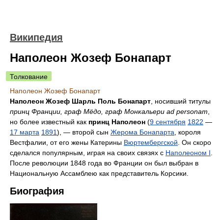
Википедия
Наполеон Жозеф Бонапарт
Толкование
Наполеон Жозеф Бонапарт
Наполеон Жозеф Шарль Поль Бонапарт
, носивший титулы
принц Франции, граф Мёдо, граф Монкальери ad personam
,
но более известный как
принц Наполеон
(
9 сентября
1822
—
17 марта
1891
), — второй сын
Жерома Бонапарта
, короля
Вестфалии, от его жены Катерины
Вюртембергской
. Он скоро
сделался популярным, играя на своих связях с
Наполеоном I
.
После революции 1848 года во Франции он был выбран в
Национальную Ассамблею как представитель Корсики.
Биография