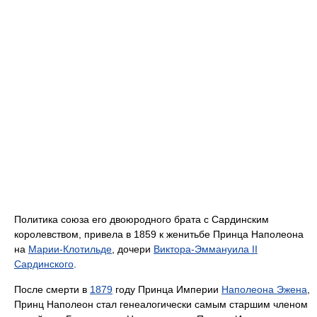
Политика союза его двоюродного брата с Сардинским
королевством, привела в 1859 к женитьбе Принца Наполеона
на
Марии-Клотильде
, дочери
Виктора-Эммануила II
Сардинского
.
После смерти в
1879
году Принца Империи
Наполеона Эжена
,
Принц Наполеон стал генеалогически самым старшим членом