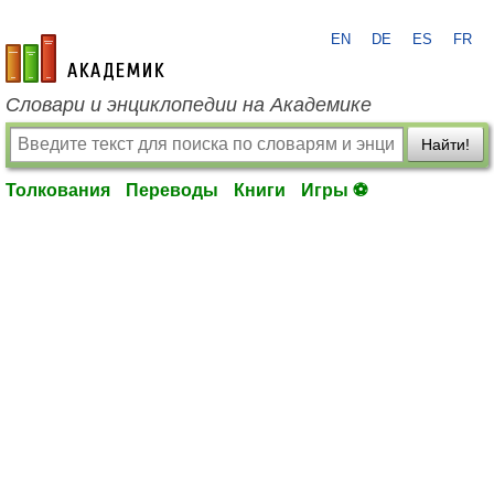
EN
DE
ES
FR
academic.ru
Словари и энциклопедии на Академике
Найти!
Толкования
Переводы
Книги
Игры ⚽