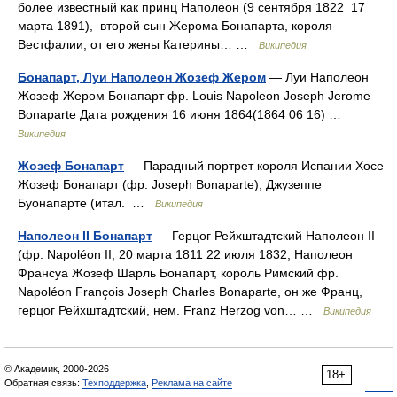
более известный как принц Наполеон (9 сентября 1822 17
марта 1891), второй сын Жерома Бонапарта, короля
Вестфалии, от его жены Катерины… …
Википедия
Бонапарт, Луи Наполеон Жозеф Жером
— Луи Наполеон
Жозеф Жером Бонапарт фр. Louis Napoleon Joseph Jerome
Bonaparte Дата рождения 16 июня 1864(1864 06 16) …
Википедия
Жозеф Бонапарт
— Парадный портрет короля Испании Хосе
Жозеф Бонапарт (фр. Joseph Bonaparte), Джузеппе
Буонапарте (итал. …
Википедия
Наполеон II Бонапарт
— Герцог Рейхштадтский Наполеон II
(фр. Napoléon II, 20 марта 1811 22 июля 1832; Наполеон
Франсуа Жозеф Шарль Бонапарт, король Римский фр.
Napoléon François Joseph Charles Bonaparte, он же Франц,
герцог Рейхштадтский, нем. Franz Herzog von… …
Википедия
© Академик, 2000-2026
18+
Обратная связь:
Техподдержка
,
Реклама на сайте