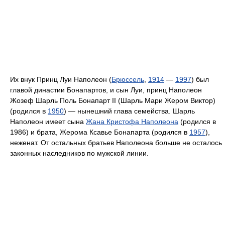
Их внук Принц Луи Наполеон (
Брюссель
,
1914
—
1997
) был
главой династии Бонапартов, и сын Луи, принц Наполеон
Жозеф Шарль Поль Бонапарт II (Шарль Мари Жером Виктор)
(родился в
1950
) — нынешний глава семейства. Шарль
Наполеон имеет сына
Жана Кристофа Наполеона
(родился в
1986) и брата, Жерома Ксавье Бонапарта (родился в
1957
),
неженат. От остальных братьев Наполеона больше не осталось
законных наследников по мужской линии.