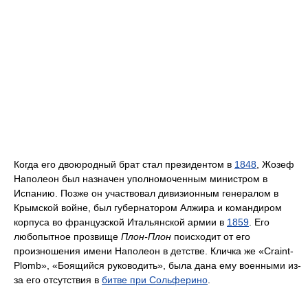
Когда его двоюродный брат стал президентом в
1848
, Жозеф
Наполеон был назначен уполномоченным министром в
Испанию. Позже он участвовал дивизионным генералом в
Крымской войне, был губернатором Алжира и командиром
корпуса во французской Итальянской армии в
1859
. Его
любопытное прозвище
Плон-Плон
поисходит от его
произношения имени Наполеон в детстве. Кличка же «Craint-
Plomb», «Боящийся руководить», была дана ему военными из-
за его отсутствия в
битве при Сольферино
.