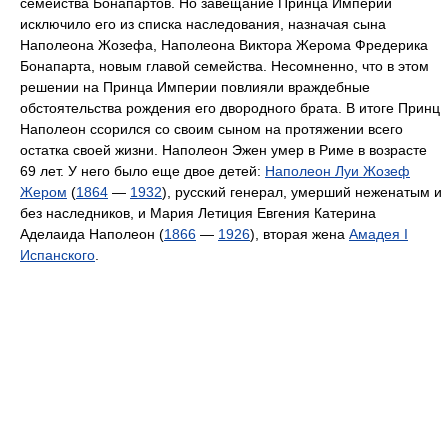
семейства Бонапартов. Но завещание Принца Империи
исключило его из списка наследования, назначая сына
Наполеона Жозефа, Наполеона Виктора Жерома Фредерика
Бонапарта, новым главой семейства. Несомненно, что в этом
решении на Принца Империи повлияли враждебные
обстоятельства рождения его двородного брата. В итоге Принц
Наполеон ссорился со своим сыном на протяжении всего
остатка своей жизни. Наполеон Эжен умер в Риме в возрасте
69 лет. У него было еще двое детей:
Наполеон Луи Жозеф
Жером
(
1864
—
1932
), русский генерал, умерший неженатым и
без наследников, и Мария Летиция Евгения Катерина
Аделаида Наполеон (
1866
—
1926
), вторая жена
Амадея I
Испанского
.