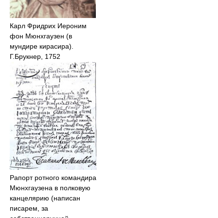
Карл Фридрих Иероним
фон Мюнхгаузен (в
мундире кирасира).
Г.Брукнер, 1752
Рапорт ротного командира
Мюнхгаузена в полковую
канцелярию (написан
писарем, за