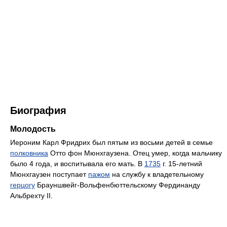
Биография
Молодость
Иероним Карл Фридрих был пятым из восьми детей в семье
полковника
Отто фон Мюнхгаузена. Отец умер, когда мальчику
было 4 года, и воспитывала его мать. В
1735
г. 15-летний
Мюнхгаузен поступает
пажом
на службу к владетельному
герцогу
Брауншвейг-Вольфенбюттельскому Фердинанду
Альбрехту II.