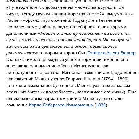
кампаниях в России»
, составленную на основе историй
«Путеводителя», с добавлением множества других, в том
числе, в угоду вкусам «нации мореплавателей», выдуманных
Распе «морских» приключений. Год спустя в Геттингене
появился немецкий перевод этого сборника с некоторыми
дополнениями
«Удивительные путешествия на воде и на
суше, походы и веселые приключения барона Мюнхгаузена,
как он сам их за бутылкой вина имеет обыкновение
рассказывать»
, автором которого был
Готфрид Август Бюргер
.
Эта книга имела громадный успех в Германии; именно она
завершила оформление образа Мюнхгаузена как
литературного персонажа. Известна также книга «Продолжение
приключений Мюнхгаузена» Генриха Шнорра (1794—1800)
(эта книга вызвала особую ярость Мюнхгаузена из-за массы
реальных бытовых подробностей, касающихся его жизни). Еще
одним известным вариантом книги о Мюнхгаузене стало
сочинение
Карла Леберехта Иммерманна
(
1839
).