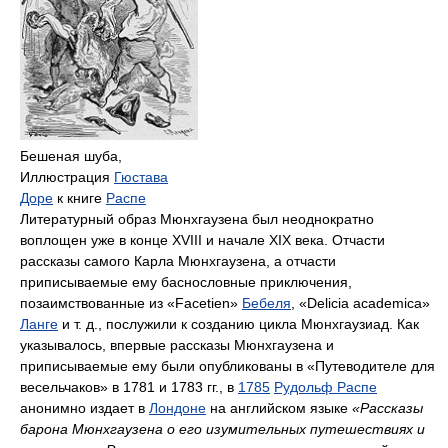
Бешеная шуба,
Иллюстрация
Гюстава
Доре
к книге
Распе
Литературный образ Мюнхгаузена был неоднократно
воплощен уже в конце XVIII и начале XIX века. Отчасти
рассказы самого Карла Мюнхгаузена, а отчасти
приписываемые ему баснословные приключения,
позаимствованные из «Facetien»
Бебеля
, «Delicia academica»
Ланге
и т. д., послужили к созданию цикла Мюнхгаузиад. Как
указывалось, впервые рассказы Мюнхгаузена и
приписываемые ему были опубликованы в «Путеводителе для
весельчаков» в 1781 и 1783 гг., в
1785
Рудольф Распе
анонимно издает в
Лондоне
на английском языке
«Рассказы
барона Мюнхгаузена о его изумительных путешествиях и