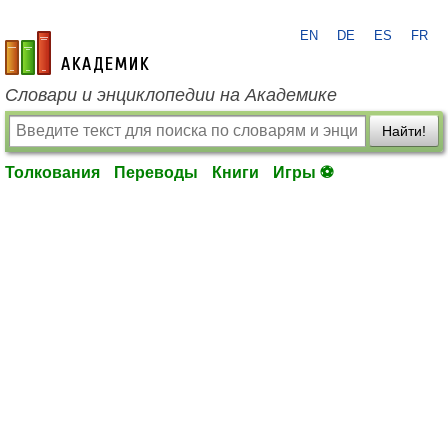
EN
DE
ES
FR
academic.ru
Словари и энциклопедии на Академике
Найти!
Толкования
Переводы
Книги
Игры ⚽