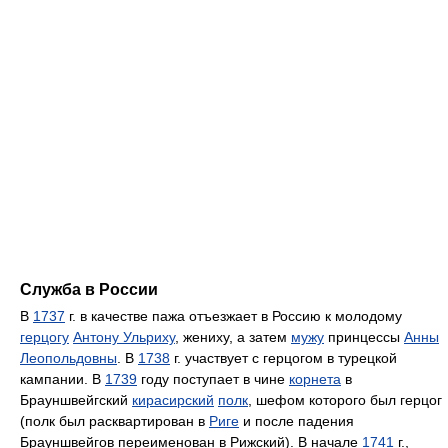
Служба в России
В
1737
г. в качестве пажа отъезжает в Россию к молодому
герцогу
Антону Ульриху
, жениху, а затем
мужу
принцессы
Анны
Леопольдовны
. В
1738
г. участвует с герцогом в турецкой
кампании. В
1739
году поступает в чине
корнета
в
Брауншвейгский
кирасирский
полк
, шефом которого был герцог
(полк был расквартирован в
Риге
и после падения
Брауншвейгов переименован в Рижский). В начале
1741
г.,