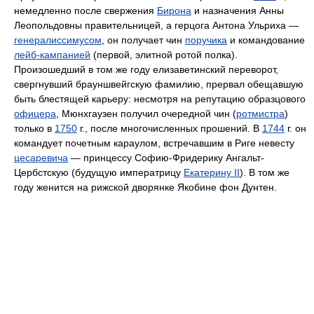
немедленно после свержения
Бирона
и назначения Анны
Леопольдовны правительницей, а герцога Антона Ульриха —
генералиссимусом
, он получает чин
поручика
и командование
лейб-кампанией
(первой, элитной ротой полка).
Произошедший в том же году елизаветинский переворот,
свергнувший брауншвейгскую фамилию, прервал обещавшую
быть блестящей карьеру: несмотря на репутацию образцового
офицера
, Мюнхгаузен получил очередной чин (
ротмистра
)
только в
1750
г., после многочисленных прошений. В
1744
г. он
командует почетным караулом, встречавшим в Риге невесту
цесаревича
— принцессу Софию-Фридерику Ангальт-
Цербстскую (будущую императрицу
Екатерину II
). В том же
году женится на рижской дворянке Якобине фон Дунтен.