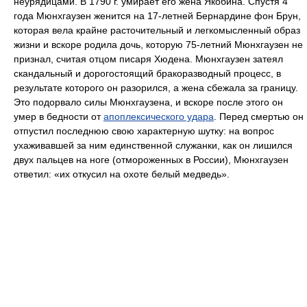
неурядицами. В 1790 г. умирает его жена Якобина. Спустя 4
года Мюнхгаузен женится на 17-летней Бернардине фон Брун,
которая вела крайне расточительный и легкомысленный образ
жизни и вскоре родила дочь, которую 75-летний Мюнхгаузен не
признал, считая отцом писаря Хюдена. Мюнхгаузен затеял
скандальный и дорогостоящий бракоразводный процесс, в
результате которого он разорился, а жена сбежала за границу.
Это подорвало силы Мюнхгаузена, и вскоре после этого он
умер в бедности от
апоплексического удара
. Перед смертью он
отпустил последнюю свою характерную шутку: на вопрос
ухаживавшей за ним единственной служанки, как он лишился
двух пальцев на ноге (отмороженных в России), Мюнхгаузен
ответил: «их откусил на охоте белый медведь».