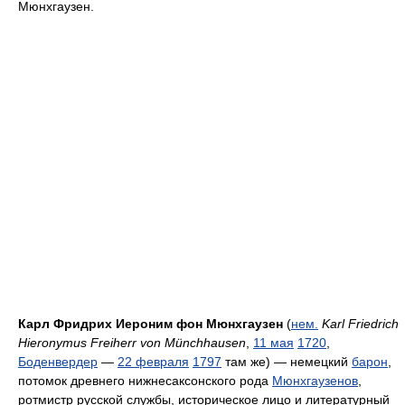
Мюнхгаузен.
Карл Фридрих Иероним фон Мюнхгаузен
(
нем.
Karl Friedrich
Hieronymus Freiherr von Münchhausen
,
11 мая
1720
,
Боденвердер
—
22 февраля
1797
там же) — немецкий
барон
,
потомок древнего нижнесаксонского рода
Мюнхгаузенов
,
ротмистр русской службы, историческое лицо и литературный