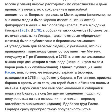
голове у оленя) широко расходились по окрестностям и даже
проникли в печать, но с сохранением пристойной
анонимности. Впервые три сюжета Мюнхгаузена (анонимно, но
знающим людям было хорошо известно, кто их автор)
фигурируют в книге «Der Sonderling» графа Рокса Фридриха
Линара (
1761
). В
1781
г. собрание таких сюжетов (16 сюжетов,
включая сюжеты из Линара, также некоторые «бродячие»
сюжеты) было опубликовано в берлинском альманахе
«Путеводитель для веселых людей», с указанием, что они
принадлежат известному своим остроумием г-ну М-г-з-ну,
живущему в Г-ре (Ганновере); в 1783 гг. в том же альманахе
вышло еще две истории в этом роде (неясно, играл ли сам
барон роль в их опубликовании). Однако публикация книги
Распе
, или, точнее, ее немецкого варианта Бюргера,
вышедшего в 1786 г. под боком у барона, в Геттингене, привела
барона в ярость из-за того, что герой был снабжен его полным
именем. Барон счел свое имя обесчещенным и собирался
подать на Бюргера в суд (по другим сведениям подал, но
получил отказ на том основании, что книга — перевод
английского анонимного издания). Вдобавок труд Распе-
Бюргера сразу приобрел такую популярность, что в