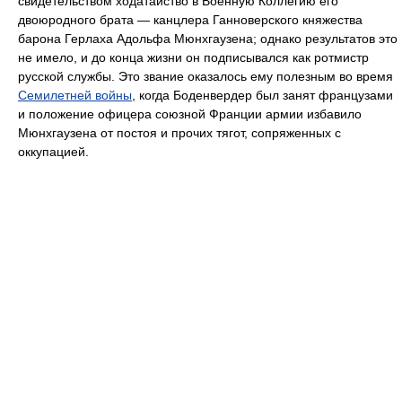
свидетельством ходатайство в Военную Коллегию его
двоюродного брата — канцлера Ганноверского княжества
барона Герлаха Адольфа Мюнхгаузена; однако результатов это
не имело, и до конца жизни он подписывался как ротмистр
русской службы. Это звание оказалось ему полезным во время
Семилетней войны
, когда Боденвердер был занят французами
и положение офицера союзной Франции армии избавило
Мюнхгаузена от постоя и прочих тягот, сопряженных с
оккупацией.