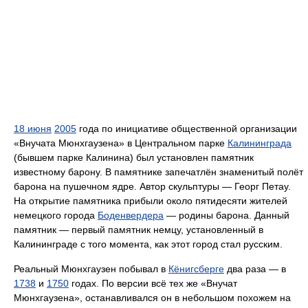
18 июня
2005
года по инициативе общественной организации
«Внучата Мюнхгаузена» в Центральном парке
Калининграда
(бывшем парке Калинина) был установлен памятник
известному барону. В памятнике запечатлён знаменитый полёт
барона на пушечном ядре. Автор скульптуры — Георг Петау.
На открытие памятника прибыли около пятидесяти жителей
немецкого города
Боденвердера
— родины барона. Данный
памятник — первый памятник немцу, установленный в
Калининграде с того момента, как этот город стал русским.
Реальный Мюнхгаузен побывал в
Кёнигсберге
два раза — в
1738
и
1750
годах. По версии всё тех же «Внучат
Мюнхгаузена», останавливался он в небольшом похожем на