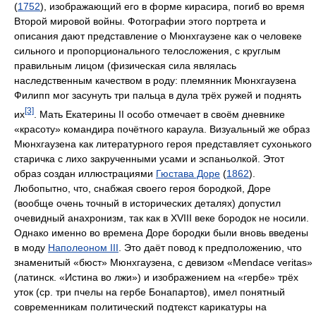
(
1752
), изображающий его в форме кирасира, погиб во время
Второй мировой войны. Фотографии этого портрета и
описания дают представление о Мюнхгаузене как о человеке
сильного и пропорционального телосложения, с круглым
правильным лицом (физическая сила являлась
наследственным качеством в роду: племянник Мюнхгаузена
Филипп мог засунуть три пальца в дула трёх ружей и поднять
[3]
их
. Мать Екатерины II особо отмечает в своём дневнике
«красоту» командира почётного караула. Визуальный же образ
Мюнхгаузена как литературного героя представляет сухонького
старичка с лихо закрученными усами и эспаньолкой. Этот
образ создан иллюстрациями
Гюстава Доре
(
1862
).
Любопытно, что, снабжая своего героя бородкой, Доре
(вообще очень точный в исторических деталях) допустил
очевидный анахронизм, так как в XVIII веке бородок не носили.
Однако именно во времена Доре бородки были вновь введены
в моду
Наполеоном III
. Это даёт повод к предположению, что
знаменитый «бюст» Мюнхгаузена, с девизом «Mendace veritas»
(латинск. «Истина во лжи») и изображением на «гербе» трёх
уток (ср. три пчелы на гербе Бонапартов), имел понятный
современникам политический подтекст карикатуры на