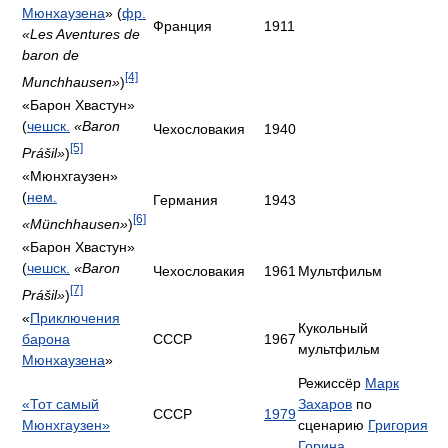
Мюнхаузена
» (
фр.
Франция
1911
«Les Aventures de
baron de
[4]
Munchhausen»
)
«Барон Хвастун»
(
чешск.
«Baron
Чехословакия
1940
[5]
Prášil»
)
«Мюнхгаузен»
(
нем.
Германия
1943
[6]
«Münchhausen»
)
«Барон Хвастун»
(
чешск.
«Baron
Чехословакия
1961
Мультфильм
[7]
Prášil»
)
«
Приключения
Кукольный
барона
СССР
1967
мультфильм
Мюнхаузена
»
Режиссёр
Марк
«Тот самый
Захаров
по
СССР
1979
Мюнхгаузен»
сценарию
Григория
Горина