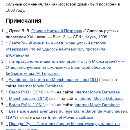
сильные сомнения, так как мостовой домик был построен в
1889
году.
Примечания
↑
Пухов В. В.
Осипов Николай Петрович
// Словарь русских
писателей XVIII века. — Вып. 2. — СПб.: Наука, 1999.
↑
ЛентаРу - Жизнь и вымысел. Французский историк
утверждает, что ей удалось найти могилу прототипа
д'Артаньяна
↑
Литературно-познавательная игра «Тот ли Мюнхгаузен?» —
Отдел обслуживания школьников Брестской областной
библиотеки им. М. Горького.
↑
Aventures de baron de Munchhausen, Les (1911)
на
(англ.)
сайте
Internet Movie Database
↑
Baron Prášil (1940)
на сайте
Internet Movie Database
(англ.)
↑
Münchhausen (1943)
на сайте
Internet Movie Database
(англ.)
↑
Baron Prášil (1961)
на сайте
Internet Movie Database
(англ.)
↑
Les Fabuleuses aventures du legendaire Baron de Munchausen,
(1979)
на сайте
Internet Movie Database
(англ.)
↑
Правда. Ру — Памятник барону Мюнхгаузену установят в
столице сегодня.