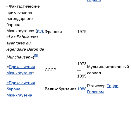
«Фантастические
приключения
легендарного
барона
Мюнхгаузена» (
фр.
Франция
1979
«Les Fabuleuses
aventures du
legendaire Baron de
[8]
Munchausen»
)
1973
«
Приключения
Мультипликационный
СССР
—
Мюнхгаузена
»
сериал
1995
«Приключения
Режиссер
Терри
барона
Великобритания
1988
Гиллиам
Мюнхгаузена»