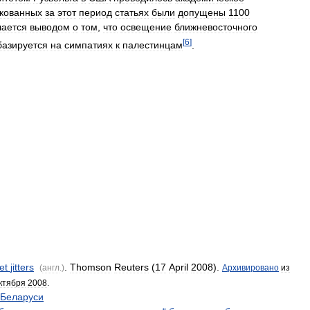
кованных
за
этот
период
статьях
были
допущены
1100
шается
выводом
о
том
,
что
освещение
ближневосточного
[
6
]
базируется
на
симпатиях
к
палестинцам
.
et
jitters
.
Thomson
Reuters
(
17
April
2008
).
(
англ
.)
Архивировано
из
ктября
2008
.
Беларуси