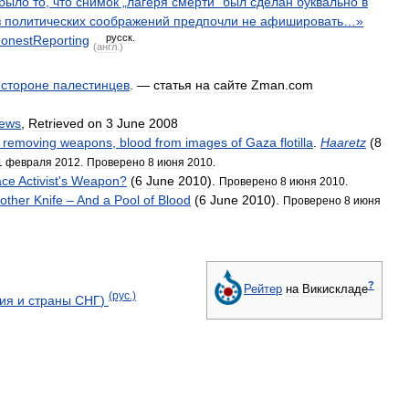
было
то
,
что
снимок
„
лагеря
смерти
“
был
сделан
буквально
в
з
политических
соображений
предпочли
не
афишировать
…»
русск
.
onestReporting
(
англ
.)
стороне
палестинцев
. —
статья
на
сайте
Zman
.
com
ews
,
Retrieved
on
3
June
2008
removing
weapons
,
blood
from
images
of
Gaza
flotilla
.
Haaretz
(
8
1
февраля
2012
.
Проверено
8
июня
2010
.
ace
Activist
'
s
Weapon
?
(
6
June
2010
).
Проверено
8
июня
2010
.
other
Knife
–
And
a
Pool
of
Blood
(
6
June
2010
).
Проверено
8
июня
?
Рейтер
на
Викискладе
(
рус
.)
ия
и
страны
СНГ
)