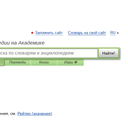
Запомнить сайт
Словарь на свой сайт
RU
едии на Академике
Найти!
Переводы
Книги
Игры ⚽
ения
,
см
.
Рейтер
(
значения
)
.