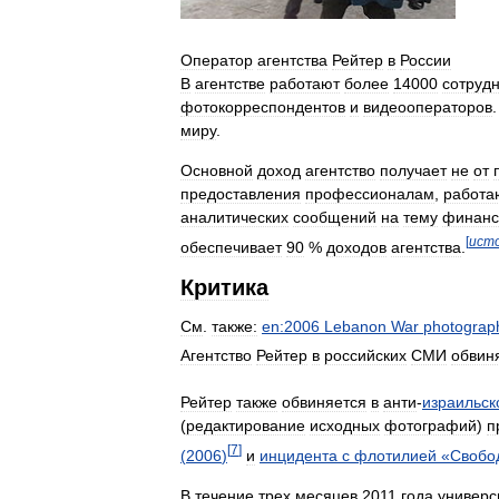
Оператор
агентства
Рейтер
в
России
В
агентстве
работают
более
14000
сотруд
фотокорреспондентов
и
видеооператоров
миру
.
Основной
доход
агентство
получает
не
от
предоставления
профессионалам
,
работ
аналитических
сообщений
на
тему
финанс
[
ист
обеспечивает
90
%
доходов
агентства
.
Критика
См
.
также:
en:2006
Lebanon
War
photograp
Агентство
Рейтер
в
российских
СМИ
обвин
Рейтер
также
обвиняется
в
анти
-
израильск
(
редактирование
исходных
фотографий
)
п
[
7
]
(
2006
)
и
инцидента
с
флотилией
«
Свобо
В
течение
трех
месяцев
2011
года
универс