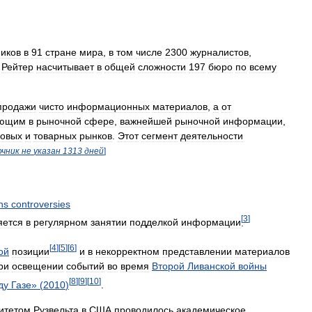
ников
в
91
стране
мира
,
в
том
числе
2300
журналистов
,
.
Рейтер
насчитывает
в
общей
сложности
197
бюро
по
всему
продажи
чисто
информационных
материалов
,
а
от
ающим
в
рыночной
сфере
,
важнейшей
рыночной
информации
,
овых
и
товарных
рынков
.
Этот
сегмент
деятельности
очник
не
указан
1313
дней
]
hs
controversies
[
3
]
яется
в
регулярном
занятии
подделкой
информации
.
[
4
]
[
5
]
[
6
]
ой
позиции
и
в
некорректном
представлении
материалов
ри
освещении
событий
во
время
Второй
Ливанской
войны
[
8
]
[
9
]
[
10
]
ду
Газе
» (
2010
)
.
итетом
Рузвельта
в
США
проводилось
академическое