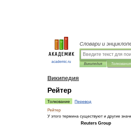
Словари и энциклоп
academic.ru
Википедия
Толкования
Википедия
Рейтер
Толкование
Перевод
Рейтер
У
этого
термина
существуют
и
другие
знач
Reuters
Group