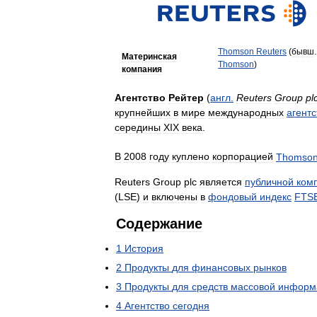
Thomson
Reuters
(
бывш
.
Материнская
Thomson
)
компания
Агентство
Рейтер
(
англ
.
Reuters
Group
pl
крупнейших
в
мире
международных
агентс
середины
XIX
века
.
В
2008
году
куплено
корпорацией
Thomso
Reuters
Group
plc
является
публичной
ком
(
LSE
)
и
включены
в
фондовый
индекс
FTS
Содержание
1
История
2
Продукты
для
финансовых
рынков
3
Продукты
для
средств
массовой
информ
4
Агентство
сегодня