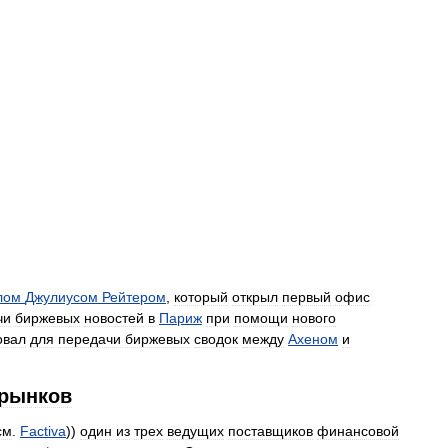
лом
Джулиусом
Рейтером
,
который
открыл
первый
офис
чи
биржевых
новостей
в
Париж
при
помощи
нового
овал
для
передачи
биржевых
сводок
между
Ахеном
и
рынков
см
.
Factiva
))
один
из
трех
ведущих
поставщиков
финансовой