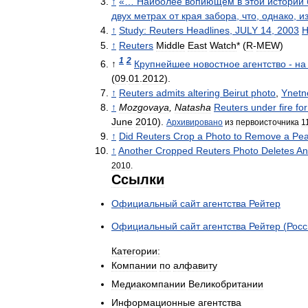
↑
«…
Наиболее
вопиющем
в
этой
истории
двух
метрах
от
края
забора
,
что
,
однако
,
и
↑
Study:
Reuters
Headlines
,
JULY
14
,
2003
H
↑
Reuters
Middle
East
Watch
* (
R
-
MEW
)
1
2
↑
Крупнейшее
новостное
агентство
-
на
(
09
.
01
.
2012
).
↑
Reuters
admits
altering
Beirut
photo
,
Ynetn
↑
Mozgovaya
,
Natasha
Reuters
under
fire
for
June
2010
).
Архивировано
из
первоисточника
1
↑
Did
Reuters
Crop
a
Photo
to
Remove
a
Pe
↑
Another
Cropped
Reuters
Photo
Deletes
An
2010
.
Ссылки
Официальный
сайт
агентства
Рейтер
Официальный
сайт
агентства
Рейтер
(
Росс
Категории:
Компании
по
алфавиту
Медиакомпании
Великобритании
Информационные
агентства