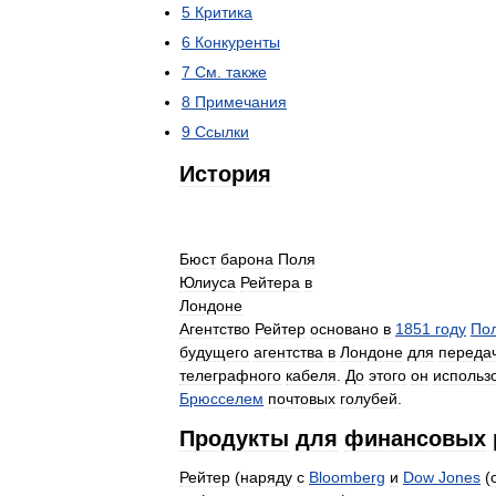
5
Критика
6
Конкуренты
7
См
.
также
8
Примечания
9
Ссылки
История
Бюст
барона
Поля
Юлиуса
Рейтера
в
Лондоне
Агентство
Рейтер
основано
в
1851
году
По
будущего
агентства
в
Лондоне
для
переда
телеграфного
кабеля
.
До
этого
он
использ
Брюсселем
почтовых
голубей
.
Продукты
для
финансовых
Рейтер
(
наряду
с
Bloomberg
и
Dow
Jones
(