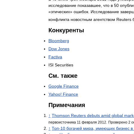
исследование
показавшее
,
что
в
50
опубли
«
этических
»
ошибок
.
Исследование
завер
конфликта
новостным
агентством
Reuters
Конкуренты
Bloomberg
Dow
Jones
Factiva
ISI
Securities
См
.
также
Google
Finance
Yahoo
!
Finance
Примечания
↑
Thomson
Reuters
debuts
amid
global
mark
первоисточника
11
февраля
2012
.
Проверено
2
о
↑
Топ
-
10
богачей
мира
,
имеющих
бизнес
в