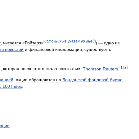
[
источник
не
указан
90
дней
]
c
,
читается
«
Ройтерз
»
) —
одно
из
тв
новостей
и
финансовой
информации
,
существует
с
[
1
]
[
2
]
n
,
которая
после
этого
стала
называться
Thomson
Reuters
.
панией
,
акции
обращаются
на
Лондонской
фондовой
бирже
E
100
Index
.
ации