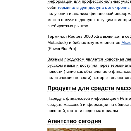
информации
для
профессиональных
учас
себя
терминалы
для
доступа
к
электронн
получения
и
анализа
финансовой
информ
можно
получить
доступ
к
текущим
и
истор
внебиржевых
рынках
.
Терминал
Reuters
3000
Xtra
включает
в
се
Metastock
)
и
библиотеку
компонентов
Micro
(
PowerPlusPro
).
Важным
продуктом
является
новостная
ле
русском
языке
и
доступна
через
терминал
новости
(
такие
как
объявление
о
финансо
политические
новости
),
которые
являются
Продукты
для
средств
масс
Наряду
с
финансовой
информацией
Рейт
средств
массовой
информации
на
общест
новостей
,
фото
-
и
видео
-
материалы
.
Агентство
сегодня