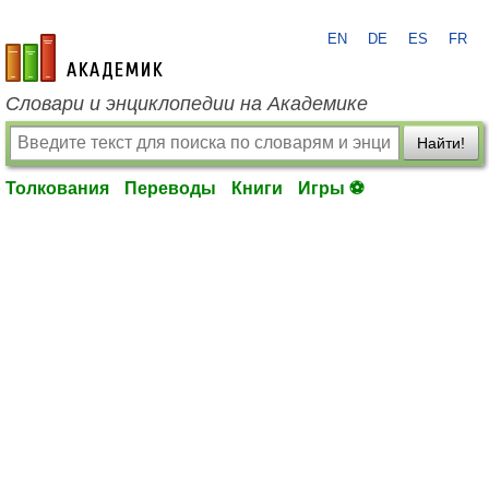
EN
DE
ES
FR
academic.ru
Словари и энциклопедии на Академике
Найти!
Толкования
Переводы
Книги
Игры ⚽