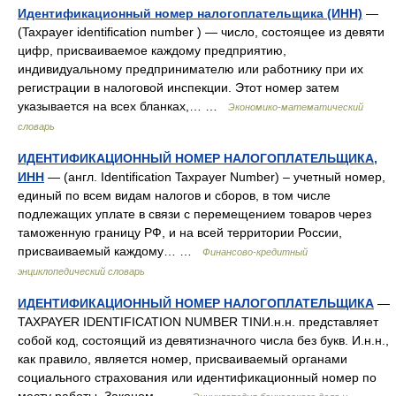
Идентификационный номер налогоплательщика (ИНН)
—
(Taxpayer identification number ) — число, состоящее из девяти
цифр, присваиваемое каждому предприятию,
индивидуальному предпринимателю или работнику при их
регистрации в налоговой инспекции. Этот номер затем
указывается на всех бланках,… …
Экономико-математический
словарь
ИДЕНТИФИКАЦИОННЫЙ НОМЕР НАЛОГОПЛАТЕЛЬЩИКА,
ИНН
— (англ. Identification Taxpayer Number) – учетный номер,
единый по всем видам налогов и сборов, в том числе
подлежащих уплате в связи с перемещением товаров через
таможенную границу РФ, и на всей территории России,
присваиваемый каждому… …
Финансово-кредитный
энциклопедический словарь
ИДЕНТИФИКАЦИОННЫЙ НОМЕР НАЛОГОПЛАТЕЛЬЩИКА
—
TAXPAYER IDENTIFICATION NUMBER TINИ.н.н. представляет
собой код, состоящий из девятизначного числа без букв. И.н.н.,
как правило, является номер, присваиваемый органами
социального страхования или идентификационный номер по
месту работы. Законом… …